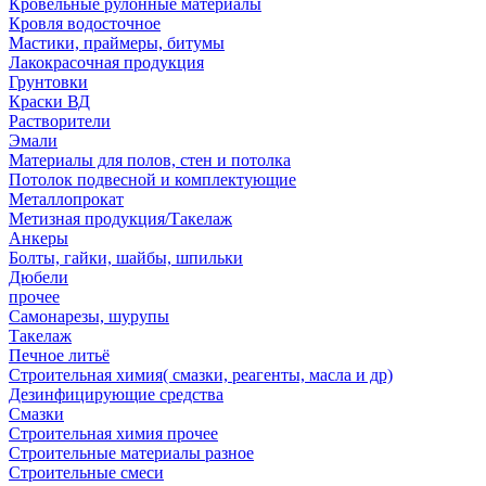
Кровельные рулонные материалы
Кровля водосточное
Мастики, праймеры, битумы
Лакокрасочная продукция
Грунтовки
Краски ВД
Растворители
Эмали
Материалы для полов, стен и потолка
Потолок подвесной и комплектующие
Металлопрокат
Метизная продукция/Такелаж
Анкеры
Болты, гайки, шайбы, шпильки
Дюбели
прочее
Самонарезы, шурупы
Такелаж
Печное литьё
Строительная химия( смазки, реагенты, масла и др)
Дезинфицирующие средства
Смазки
Строительная химия прочее
Строительные материалы разное
Строительные смеси