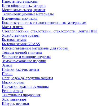
Известь,паста меловая
Клеи общестроит., затирки
Монтажные смеси, цемент
Теплоизоляционные материалы
Вспененная изоляция
Комплектующие к теплоизоляционным материалам
Маты, плиты
Стеклопластики, стеклоткани , стеклохолсты , ленты ПИЛ
Хозяйственные товары
Бытовая химия
Бытовая химия GRASS
Вспомогательные материалы для уборки
Товары личной гигиены
Чистящие и моющие средства
Замочно-скобяные изделия
Замки
Плёнки, скотчи, ленты
Полив
Спец. одежда, средства защиты
Маски и очки
Перчатки, краги и руковицы
Респираторы
Текстильная продукция
Хоз. инвентарь
Шнуры, веревки