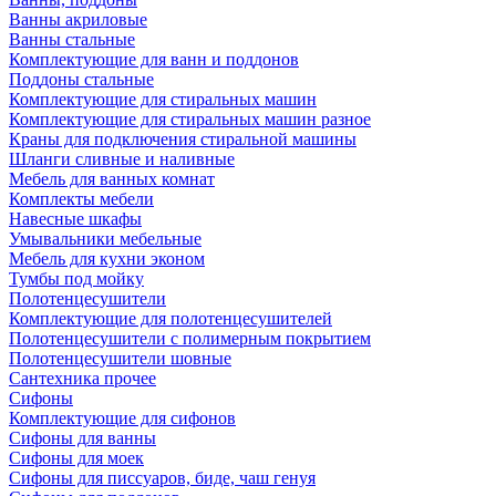
Ванны акриловые
Ванны стальные
Комплектующие для ванн и поддонов
Поддоны стальные
Комплектующие для стиральных машин
Комплектующие для стиральных машин разное
Краны для подключения стиральной машины
Шланги сливные и наливные
Мебель для ванных комнат
Комплекты мебели
Навесные шкафы
Умывальники мебельные
Мебель для кухни эконом
Тумбы под мойку
Полотенцесушители
Комплектующие для полотенцесушителей
Полотенцесушители с полимерным покрытием
Полотенцесушители шовные
Сантехника прочее
Сифоны
Комплектующие для сифонов
Сифоны для ванны
Сифоны для моек
Сифоны для писсуаров, биде, чаш генуя