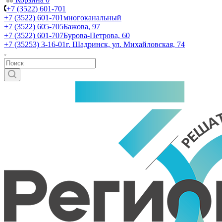
+7 (3522) 601-701
+7 (3522) 601-701
многоканальный
+7 (3522) 605-705
Бажова, 97
+7 (3522) 601-707
Бурова-Петрова, 60
+7 (35253) 3-16-01
г. Шадринск, ул. Михайловская, 74