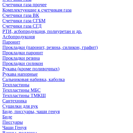
Счетчики газа прочее
Комплектующие к счетчикам газа
Счетчики газа ВК
Счетчики газа СГБМ
Счетчики газа СГД
РТИ, асбопродукция, полиуретан и др.
Асбопродукция
Паронит
Прокладки (паронит, резина, силикон, графит)
Прокладки паронит
Прокладки резина
Прокладки силикон
Рукава (кроме поливочных)
Рукава напорные
Сальниковая набивка, каболка
Техпластины
Техпластины МБС
Техпластины ТМКЩ
Сантехника
Сушилки для рук
Биде, писсуары, чаши генуя
Биде
Писсуары
Чаши Генуя
Ванны, поддоны