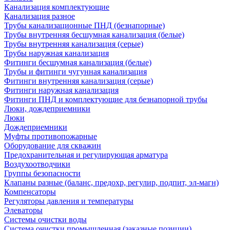
Канализация комплектующие
Канализация разное
Трубы канализационные ПНД (безнапорные)
Трубы внутренняя бесшумная канализация (белые)
Трубы внутренняя канализация (серые)
Трубы наружная канализация
Фитинги бесшумная канализация (белые)
Трубы и фитинги чугунная канализация
Фитинги внутренняя канализация (серые)
Фитинги наружная канализация
Фитинги ПНД и комплектующие для безнапорной трубы
Люки, дождеприемники
Люки
Дождеприемники
Муфты противопожарные
Оборудование для скважин
Предохранительная и регулирующая арматура
Воздухоотводчики
Группы безопасности
Клапаны разные (баланс, предохр, регулир, подпит, эл-магн)
Компенсаторы
Регуляторы давления и температуры
Элеваторы
Системы очистки воды
Система очистки промышленная (заказные позиции)