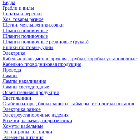
Вёдра
Грабли и вилы
Лопаты и черенки
Хоз. товары разное
Щетки, метлы,веники,совки
Шланги поливочные
Шланги поливочные
Шланги поливочные резиновые (рукав)
Ящики почтовые, урны
Электрика
Кабель-каналы,металлорукава, трубки, коробки установочные
Кабельно-проводниковая продукция
Провода
Лампы
Лампы накаливания
Лампы светодиодные
Осветительная продукция
Светильники
Стабилизаторы, блоки защиты, таймеры, источники питания
Электрика разное
Электроустановочные изделия
Розетки, разъемы, подрозетники
Хомуты кабельные
Эл. патроны, эл. вилки
Элементы питания