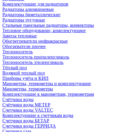
Комплектующие для радиаторов
Радиаторы алюминиевые
Радиаторы биметаллические
Радиаторы чугунные
Стальные панельные радиаторы, конвекторы
Тепловое оборудование, комплектующие
Завесы тепловые
Обогрегреватели инфракрасные
Обогреватели прочее
Теплоноситель
Теплоноситель пропиленгликоль
Теплоноситель этиленгликоль
Тёплый пол
Водяной теплый пол
Приборы учёта и КИП
Манометры, термометры и комплектующие
Манометры, термометры
Комплектующие к манометрам, термометрам
Счётчики воды
Счётчики воды МЕТЕР
Счетчики воды VALTEC
Комплектующие к счетчикам воды
Счетчики воды БЕТАР
Счетчики воды ГЕРРИДА
Счетчики газа