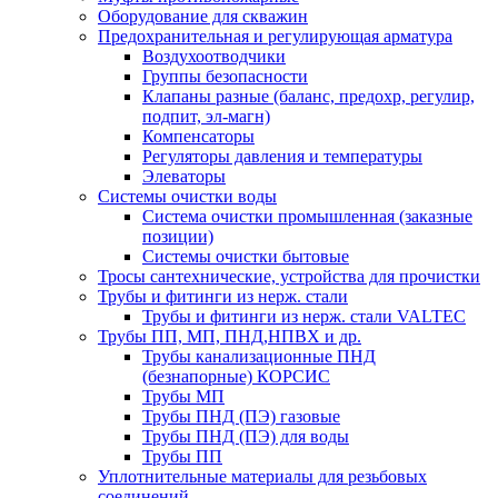
Оборудование для скважин
Предохранительная и регулирующая арматура
Воздухоотводчики
Группы безопасности
Клапаны разные (баланс, предохр, регулир,
подпит, эл-магн)
Компенсаторы
Регуляторы давления и температуры
Элеваторы
Системы очистки воды
Система очистки промышленная (заказные
позиции)
Системы очистки бытовые
Тросы сантехнические, устройства для прочистки
Трубы и фитинги из нерж. стали
Трубы и фитинги из нерж. стали VALTEC
Трубы ПП, МП, ПНД,НПВХ и др.
Трубы канализационные ПНД
(безнапорные) КОРСИС
Трубы МП
Трубы ПНД (ПЭ) газовые
Трубы ПНД (ПЭ) для воды
Трубы ПП
Уплотнительные материалы для резьбовых
соединений