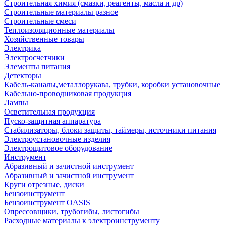
Строительная химия (смазки, реагенты, масла и др)
Строительные материалы разное
Строительные смеси
Теплоизоляционные материалы
Хозяйственные товары
Электрика
Электросчетчики
Элементы питания
Детекторы
Кабель-каналы,металлорукава, трубки, коробки установочные
Кабельно-проводниковая продукция
Лампы
Осветительная продукция
Пуско-защитная аппаратура
Стабилизаторы, блоки защиты, таймеры, источники питания
Электроустановочные изделия
Электрощитовое оборудование
Инструмент
Абразивный и зачистной инструмент
Абразивный и зачистной инструмент
Круги отрезные, диски
Бензоинструмент
Бензоинструмент OASIS
Опрессовщики, трубогибы, листогибы
Расходные материалы к электроинструменту