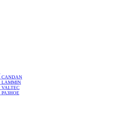
а
ода CANDAN
да LAMMIN
да VALTEC
да РАЗНОЕ