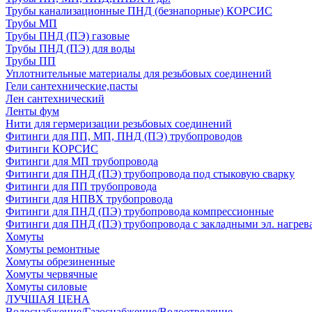
Трубы канализационные ПНД (безнапорные) КОРСИС
Трубы МП
Трубы ПНД (ПЭ) газовые
Трубы ПНД (ПЭ) для воды
Трубы ПП
Уплотнительные материалы для резьбовых соединений
Гели сантехнические,пасты
Лен сантехнический
Ленты фум
Нити для гермеризации резьбовых соединений
Фитинги для ПП, МП, ПНД (ПЭ) трубопроводов
Фитинги КОРСИС
Фитинги для МП трубопровода
Фитинги для ПНД (ПЭ) трубопровода под стыковую сварку
Фитинги для ПП трубопровода
Фитинги для НПВХ трубопровода
Фитинги для ПНД (ПЭ) трубопровода компрессионные
Фитинги для ПНД (ПЭ) трубопровода с закладными эл. нагрев
Хомуты
Хомуты ремонтные
Хомуты обрезиненные
Хомуты червячные
Хомуты силовые
ЛУЧШАЯ ЦЕНА
Водоснабжение/Газоснабжение/Водоотведение