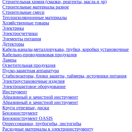
Строительная химия (смазки, реагенты, масла и др)
Строительные материалы разное
Строительные смеси
Теплоизоляционные материалы
Хозяйственные товары
Электрика
Электросчетчики
Элементы питания
Детекторы
Кабель-каналы,металлорукава, трубки, коробки установочные
Кабельно-проводниковая продукция
Лампы
Осветительная продукция
Пуско-защитная аппаратура
Стабилизаторы, блоки защиты, таймеры, источники питания
Электроустановочные изделия
Электрощитовое оборудование
Инструмент
Абразивный и зачистной инструмент
Абразивный и зачистной инструмент
Круги отрезные, диски
Бензоинструмент
Бензоинструмент OASIS
Опрессовщики, трубогибы, листогибы
Расходные материалы к электроинструменту