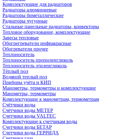
Комплектующие для радиаторов
Радиаторы алюминиевые
Радиаторы биметаллические
Радиаторы чугунные
Стальные панельные радиаторы, конвекторы
Тепловое оборудование, комплектующие
Завесы тепловые
Обогрегреватели инфракрасные
Обогреватели прочее
Теплоноситель
Теплоноситель пропиленгликоль
Теплоноситель этиленгликоль
Тёплый пол
Водяной теплый пол
Приборы учёта и КИП
Манометры, термометры и комплектующие
Манометры, термометры
Комплектующие к манометрам, термометрам
Счётчики воды
Счётчики воды МЕТЕР
Счетчики воды VALTEC
Комплектующие к счетчикам воды
Счетчики воды БЕТАР
Счетчики воды ГЕРРИДА
Счетчики газа