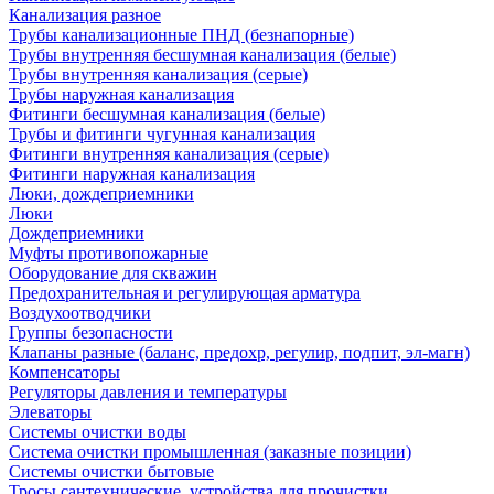
Канализация разное
Трубы канализационные ПНД (безнапорные)
Трубы внутренняя бесшумная канализация (белые)
Трубы внутренняя канализация (серые)
Трубы наружная канализация
Фитинги бесшумная канализация (белые)
Трубы и фитинги чугунная канализация
Фитинги внутренняя канализация (серые)
Фитинги наружная канализация
Люки, дождеприемники
Люки
Дождеприемники
Муфты противопожарные
Оборудование для скважин
Предохранительная и регулирующая арматура
Воздухоотводчики
Группы безопасности
Клапаны разные (баланс, предохр, регулир, подпит, эл-магн)
Компенсаторы
Регуляторы давления и температуры
Элеваторы
Системы очистки воды
Система очистки промышленная (заказные позиции)
Системы очистки бытовые
Тросы сантехнические, устройства для прочистки