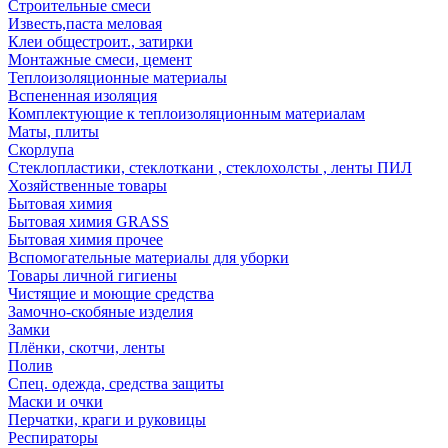
Строительные смеси
Известь,паста меловая
Клеи общестроит., затирки
Монтажные смеси, цемент
Теплоизоляционные материалы
Вспененная изоляция
Комплектующие к теплоизоляционным материалам
Маты, плиты
Скорлупа
Стеклопластики, стеклоткани , стеклохолсты , ленты ПИЛ
Хозяйственные товары
Бытовая химия
Бытовая химия GRASS
Бытовая химия прочее
Вспомогательные материалы для уборки
Товары личной гигиены
Чистящие и моющие средства
Замочно-скобяные изделия
Замки
Плёнки, скотчи, ленты
Полив
Спец. одежда, средства защиты
Маски и очки
Перчатки, краги и руковицы
Респираторы