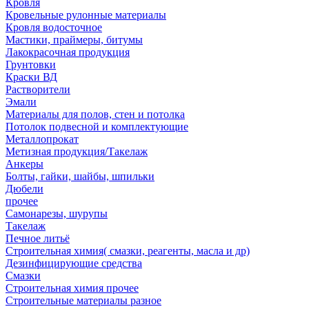
Кровля
Кровельные рулонные материалы
Кровля водосточное
Мастики, праймеры, битумы
Лакокрасочная продукция
Грунтовки
Краски ВД
Растворители
Эмали
Материалы для полов, стен и потолка
Потолок подвесной и комплектующие
Металлопрокат
Метизная продукция/Такелаж
Анкеры
Болты, гайки, шайбы, шпильки
Дюбели
прочее
Самонарезы, шурупы
Такелаж
Печное литьё
Строительная химия( смазки, реагенты, масла и др)
Дезинфицирующие средства
Смазки
Строительная химия прочее
Строительные материалы разное