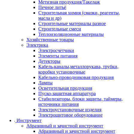
Метизная продукция/Такелаж
Печное литьё
Строительная химия (смазки, реагенты,
масла и др)
Строительные материалы разное
Строительные смеси
Теплоизоляционные материалы
Хозяйственные товары
Электрика
Электросчетчики
Элементы питания
Детекторы
Кабель-каналы,металлорукава, трубки,
коробки установочные
Кабельно-проводниковая продукция
Лампы
Осветительная продукция
Пуско-защитная аппаратура
Стабилизаторы, блоки защиты, таймеры,
источники питания
Электроустановочные изделия
Электрощитовое оборудование
Инструмент
Абразивный и зачистной инструмент
Абразивный и зачистной инструмент