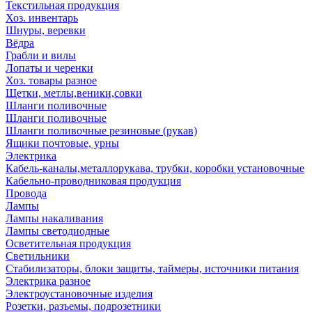
Текстильная продукция
Хоз. инвентарь
Шнуры, веревки
Вёдра
Грабли и вилы
Лопаты и черенки
Хоз. товары разное
Щетки, метлы,веники,совки
Шланги поливочные
Шланги поливочные
Шланги поливочные резиновые (рукав)
Ящики почтовые, урны
Электрика
Кабель-каналы,металлорукава, трубки, коробки установочные
Кабельно-проводниковая продукция
Провода
Лампы
Лампы накаливания
Лампы светодиодные
Осветительная продукция
Светильники
Стабилизаторы, блоки защиты, таймеры, источники питания
Электрика разное
Электроустановочные изделия
Розетки, разъемы, подрозетники