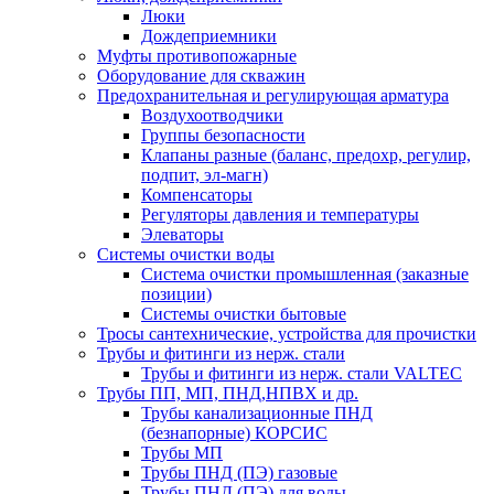
Люки
Дождеприемники
Муфты противопожарные
Оборудование для скважин
Предохранительная и регулирующая арматура
Воздухоотводчики
Группы безопасности
Клапаны разные (баланс, предохр, регулир,
подпит, эл-магн)
Компенсаторы
Регуляторы давления и температуры
Элеваторы
Системы очистки воды
Система очистки промышленная (заказные
позиции)
Системы очистки бытовые
Тросы сантехнические, устройства для прочистки
Трубы и фитинги из нерж. стали
Трубы и фитинги из нерж. стали VALTEC
Трубы ПП, МП, ПНД,НПВХ и др.
Трубы канализационные ПНД
(безнапорные) КОРСИС
Трубы МП
Трубы ПНД (ПЭ) газовые
Трубы ПНД (ПЭ) для воды