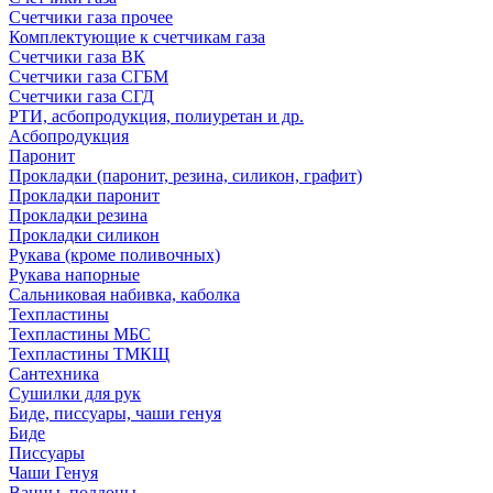
Счетчики газа прочее
Комплектующие к счетчикам газа
Счетчики газа ВК
Счетчики газа СГБМ
Счетчики газа СГД
РТИ, асбопродукция, полиуретан и др.
Асбопродукция
Паронит
Прокладки (паронит, резина, силикон, графит)
Прокладки паронит
Прокладки резина
Прокладки силикон
Рукава (кроме поливочных)
Рукава напорные
Сальниковая набивка, каболка
Техпластины
Техпластины МБС
Техпластины ТМКЩ
Сантехника
Сушилки для рук
Биде, писсуары, чаши генуя
Биде
Писсуары
Чаши Генуя
Ванны, поддоны