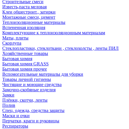
Строительные смеси
Известь,паста меловая
Клеи общестроит., затирки
Монтажные смеси, цемент
Теплоизоляционные материалы
Вспененная изоляция
Комплектующие к теплоизоляционным материалам
Маты, плиты
Скорлупа
Стеклопластики, стеклоткани , стеклохолсты , ленты ПИЛ
Хозяйственные товары
Бытовая химия
Бытовая химия GRASS
Бытовая химия прочее
Вспомогательные материалы для уборки
Товары личной гигиены
Чистящие и моющие средства
Замочно-скобяные изделия
Замки
Плёнки, скотчи, ленты
Полив
Спец. одежда, средства защиты
Маски и очки
Перчатки, краги и руковицы
Респираторы