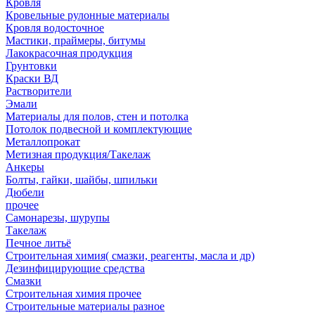
Кровля
Кровельные рулонные материалы
Кровля водосточное
Мастики, праймеры, битумы
Лакокрасочная продукция
Грунтовки
Краски ВД
Растворители
Эмали
Материалы для полов, стен и потолка
Потолок подвесной и комплектующие
Металлопрокат
Метизная продукция/Такелаж
Анкеры
Болты, гайки, шайбы, шпильки
Дюбели
прочее
Самонарезы, шурупы
Такелаж
Печное литьё
Строительная химия( смазки, реагенты, масла и др)
Дезинфицирующие средства
Смазки
Строительная химия прочее
Строительные материалы разное