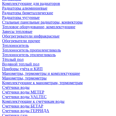
Комплектующие для радиаторов
Радиаторы алюминиевые
Радиаторы биметаллические
Радиаторы чугунные
Стальные панельные радиаторы, конвекторы
Тепловое оборудование, комплектующие
Завесы тепловые
Обогрегреватели инфракрасные
Обогреватели прочее
Теплоноситель
Теплоноситель пропиленгликоль
Теплоноситель этиленгликоль
Тёплый пол
Водяной теплый пол
Приборы учёта и КИП
Манометры, термометры и комплектующие
Манометры, термометры
Комплектующие к манометрам, термометрам
Счётчики воды
Счётчики воды МЕТЕР
Счетчики воды VALTEC
Комплектующие к счетчикам воды
Счетчики воды БЕТАР
Счетчики воды ГЕРРИДА
Счетчики газа