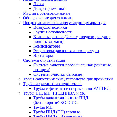
Люки
Дождеприемники
Муфты противопожарные
Оборудование для скважин
Предохранительная и регулирующая арматура
Воздухоотводчики
Группы безопасности
Клапаны разные (баланс, предохр, регулир,
подпит, эл-магн)
Компенсаторы
Регуляторы давления и температуры
Элеваторы
Системы очистки воды
Система очистки промышленная (заказные
позиции)
Системы очистки бытовые
Тросы сантехнические, устройства для прочистки
Трубы и фитинги из нерж. стали
Трубы и фитинги из нерж. стали VALTEC
Трубы ПП, МП, ПНД,НПВХ и др.
Трубы канализационные ПНД
(безнапорные) КОРСИС
Трубы МП
Трубы ПНД (ПЭ) газовые
Трубы ПНД (ПЭ) для воды