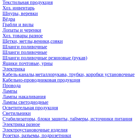
Текстильная продукция
Хоз. инвентарь
Шнуры, веревки
Вёдра
Грабли и вилы
Лопаты и черенки
Хоз. товары разное
Щетки, метлы,веники,совки
Шланги поливочные
Шланги поливочные
Шланги поливочные резиновые (рукав)
Ящики почтовые, урны
Электрика
Кабель-каналы,металлорукава, трубки, коробки установочные
Кабельно-проводниковая продукция
Провода
Лампы
Лампы накаливания
Лампы светодиодные
Осветительная продукция
Светильники
Стабилизаторы, блоки защиты, таймеры, источники питания
Электрика разное
Электроустановочные изделия
Розетки, разъемы, подрозетники