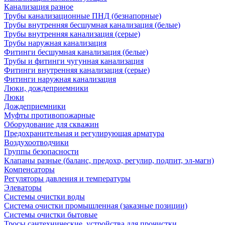
Канализация разное
Трубы канализационные ПНД (безнапорные)
Трубы внутренняя бесшумная канализация (белые)
Трубы внутренняя канализация (серые)
Трубы наружная канализация
Фитинги бесшумная канализация (белые)
Трубы и фитинги чугунная канализация
Фитинги внутренняя канализация (серые)
Фитинги наружная канализация
Люки, дождеприемники
Люки
Дождеприемники
Муфты противопожарные
Оборудование для скважин
Предохранительная и регулирующая арматура
Воздухоотводчики
Группы безопасности
Клапаны разные (баланс, предохр, регулир, подпит, эл-магн)
Компенсаторы
Регуляторы давления и температуры
Элеваторы
Системы очистки воды
Система очистки промышленная (заказные позиции)
Системы очистки бытовые
Тросы сантехнические, устройства для прочистки