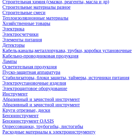
Строительная химия (смазки, реагенты, масла и др)
Строительные материалы разное
Строительные смеси
Теплоизоляционные материалы
Хозяйственные товары
Электрика
Электросчетчики
Элементы питания
Детекторы
Кабель-каналы,металлорукава, трубки, коробки установочные
Кабельно-проводниковая продукция
Лампы
Осветительная продукция
Пуско-защитная аппаратура
Стабилизаторы, блоки защиты, таймеры, источники питания
Электроустановочные изделия
Электрощитовое оборудование
Инструмент
Абразивный и зачистной инструмент
Абразивный и зачистной инструмент
Круги отрезные, диски
Бензоинструмент
Бензоинструмент OASIS
Опрессовщики, трубогибы, листогибы
Расходные материалы к электроинструменту