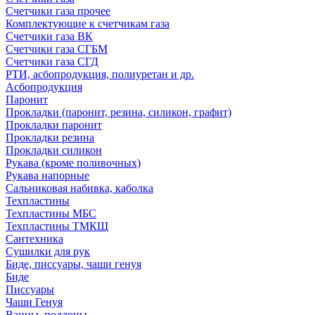
Счетчики газа прочее
Комплектующие к счетчикам газа
Счетчики газа ВК
Счетчики газа СГБМ
Счетчики газа СГД
РТИ, асбопродукция, полиуретан и др.
Асбопродукция
Паронит
Прокладки (паронит, резина, силикон, графит)
Прокладки паронит
Прокладки резина
Прокладки силикон
Рукава (кроме поливочных)
Рукава напорные
Сальниковая набивка, каболка
Техпластины
Техпластины МБС
Техпластины ТМКЩ
Сантехника
Сушилки для рук
Биде, писсуары, чаши генуя
Биде
Писсуары
Чаши Генуя
Ванны, поддоны