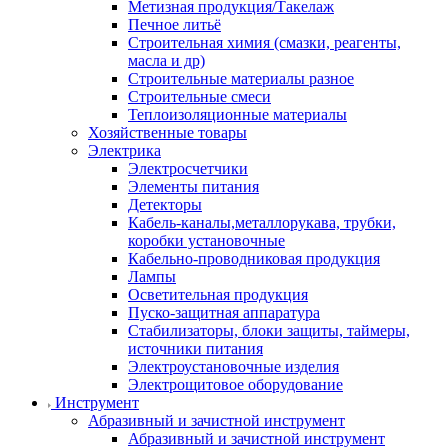
Метизная продукция/Такелаж
Печное литьё
Строительная химия (смазки, реагенты,
масла и др)
Строительные материалы разное
Строительные смеси
Теплоизоляционные материалы
Хозяйственные товары
Электрика
Электросчетчики
Элементы питания
Детекторы
Кабель-каналы,металлорукава, трубки,
коробки установочные
Кабельно-проводниковая продукция
Лампы
Осветительная продукция
Пуско-защитная аппаратура
Стабилизаторы, блоки защиты, таймеры,
источники питания
Электроустановочные изделия
Электрощитовое оборудование
Инструмент
Абразивный и зачистной инструмент
Абразивный и зачистной инструмент