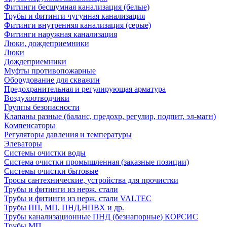
Фитинги бесшумная канализация (белые)
Трубы и фитинги чугунная канализация
Фитинги внутренняя канализация (серые)
Фитинги наружная канализация
Люки, дождеприемники
Люки
Дождеприемники
Муфты противопожарные
Оборудование для скважин
Предохранительная и регулирующая арматура
Воздухоотводчики
Группы безопасности
Клапаны разные (баланс, предохр, регулир, подпит, эл-магн)
Компенсаторы
Регуляторы давления и температуры
Элеваторы
Системы очистки воды
Система очистки промышленная (заказные позиции)
Системы очистки бытовые
Тросы сантехнические, устройства для прочистки
Трубы и фитинги из нерж. стали
Трубы и фитинги из нерж. стали VALTEC
Трубы ПП, МП, ПНД,НПВХ и др.
Трубы канализационные ПНД (безнапорные) КОРСИС
Трубы МП