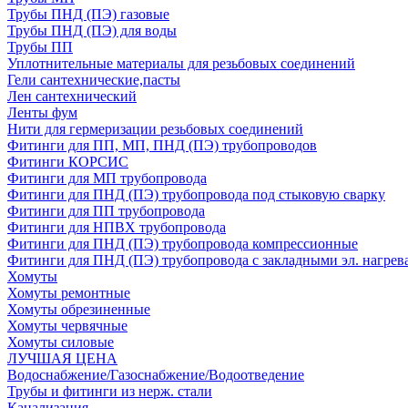
Трубы ПНД (ПЭ) газовые
Трубы ПНД (ПЭ) для воды
Трубы ПП
Уплотнительные материалы для резьбовых соединений
Гели сантехнические,пасты
Лен сантехнический
Ленты фум
Нити для гермеризации резьбовых соединений
Фитинги для ПП, МП, ПНД (ПЭ) трубопроводов
Фитинги КОРСИС
Фитинги для МП трубопровода
Фитинги для ПНД (ПЭ) трубопровода под стыковую сварку
Фитинги для ПП трубопровода
Фитинги для НПВХ трубопровода
Фитинги для ПНД (ПЭ) трубопровода компрессионные
Фитинги для ПНД (ПЭ) трубопровода с закладными эл. нагрев
Хомуты
Хомуты ремонтные
Хомуты обрезиненные
Хомуты червячные
Хомуты силовые
ЛУЧШАЯ ЦЕНА
Водоснабжение/Газоснабжение/Водоотведение
Трубы и фитинги из нерж. стали
Канализация