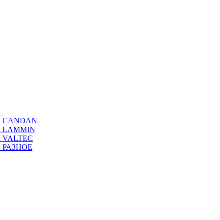
а
ода CANDAN
да LAMMIN
да VALTEC
да РАЗНОЕ