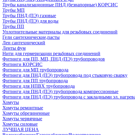
Трубы канализационные ПНД (безнапорные) КОРСИС
Трубы МП
Трубы ПНД (ПЭ) газовые
Трубы ПНД (ПЭ) для воды
Трубы ПП
Уплотнительные материалы для резьбовых соединений
Гели сантехнические,пасты
Лен сантехнический
Ленты фум
Нити для гермеризации резьбовых соединений
Фитинги для ПП, МП, ПНД (ПЭ) трубопроводов
Фитинги КОРСИС
Фитинги для МП трубопровода
Фитинги для ПНД (ПЭ) трубопровода под стыковую сварку
Фитинги для ПП трубопровода
Фитинги для НПВХ трубопровода
Фитинги для ПНД (ПЭ) трубопровода компрессионные
Фитинги для ПНД (ПЭ) трубопровода с закладными эл. нагрев
Хомуты
Хомуты ремонтные
Хомуты обрезиненные
Хомуты червячные
Хомуты силовые
ЛУЧШАЯ ЦЕНА
Водоснабжение/Газоснабжение/Водоотведение