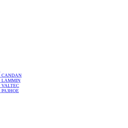
а
ода CANDAN
да LAMMIN
да VALTEC
да РАЗНОЕ