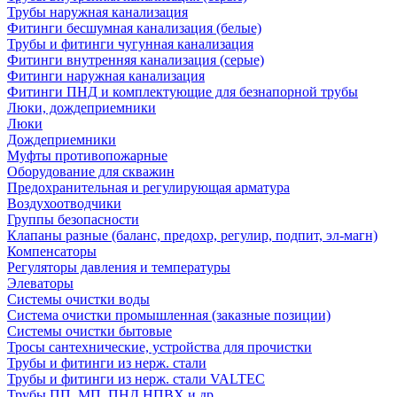
Трубы наружная канализация
Фитинги бесшумная канализация (белые)
Трубы и фитинги чугунная канализация
Фитинги внутренняя канализация (серые)
Фитинги наружная канализация
Фитинги ПНД и комплектующие для безнапорной трубы
Люки, дождеприемники
Люки
Дождеприемники
Муфты противопожарные
Оборудование для скважин
Предохранительная и регулирующая арматура
Воздухоотводчики
Группы безопасности
Клапаны разные (баланс, предохр, регулир, подпит, эл-магн)
Компенсаторы
Регуляторы давления и температуры
Элеваторы
Системы очистки воды
Система очистки промышленная (заказные позиции)
Системы очистки бытовые
Тросы сантехнические, устройства для прочистки
Трубы и фитинги из нерж. стали
Трубы и фитинги из нерж. стали VALTEC
Трубы ПП, МП, ПНД,НПВХ и др.