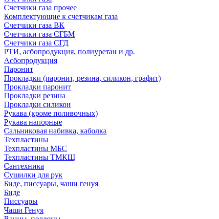
Счетчики газа прочее
Комплектующие к счетчикам газа
Счетчики газа ВК
Счетчики газа СГБМ
Счетчики газа СГД
РТИ, асбопродукция, полиуретан и др.
Асбопродукция
Паронит
Прокладки (паронит, резина, силикон, графит)
Прокладки паронит
Прокладки резина
Прокладки силикон
Рукава (кроме поливочных)
Рукава напорные
Сальниковая набивка, каболка
Техпластины
Техпластины МБС
Техпластины ТМКЩ
Сантехника
Сушилки для рук
Биде, писсуары, чаши генуя
Биде
Писсуары
Чаши Генуя
Ванны, поддоны