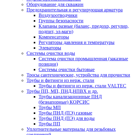
Оборудование для скважин
Предохранительная и регулирующая арматура
Воздухоотводчики
Группы безопасности
Клапаны разные (баланс, предохр, регулир,
подпит, эл-магн)
Компенсаторы
Регуляторы давления и температуры
Элеваторы
Системы очистки воды
Система очистки промышленная (заказные
позиции)
Системы очистки бытовые
Тросы сантехнические, устройства для прочистки
Трубы и фитинги из нерж. стали
Трубы и фитинги из нерж. стали VALTEC
Трубы ПП, МП, ПНД,НПВХ и др.
Трубы канализационные ПНД
(безнапорные) КОРСИС
Трубы МП
Трубы ПНД (ПЭ) газовые
Трубы ПНД (ПЭ) для воды
Трубы ПП
Уплотнительные материалы для резьбовых
соединений