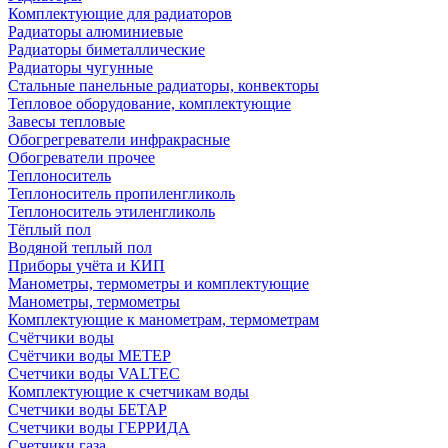
Комплектующие для радиаторов
Радиаторы алюминиевые
Радиаторы биметаллические
Радиаторы чугунные
Стальные панельные радиаторы, конвекторы
Тепловое оборудование, комплектующие
Завесы тепловые
Обогрегреватели инфракрасные
Обогреватели прочее
Теплоноситель
Теплоноситель пропиленгликоль
Теплоноситель этиленгликоль
Тёплый пол
Водяной теплый пол
Приборы учёта и КИП
Манометры, термометры и комплектующие
Манометры, термометры
Комплектующие к манометрам, термометрам
Счётчики воды
Счётчики воды МЕТЕР
Счетчики воды VALTEC
Комплектующие к счетчикам воды
Счетчики воды БЕТАР
Счетчики воды ГЕРРИДА
Счетчики газа