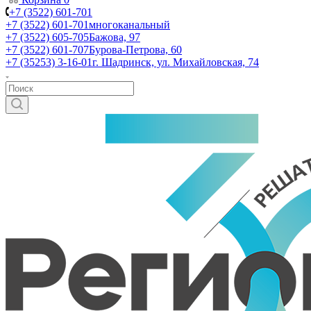
+7 (3522) 601-701
+7 (3522) 601-701
многоканальный
+7 (3522) 605-705
Бажова, 97
+7 (3522) 601-707
Бурова-Петрова, 60
+7 (35253) 3-16-01
г. Шадринск, ул. Михайловская, 74