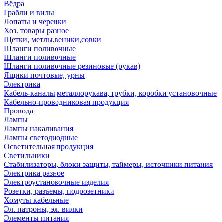
Вёдра
Грабли и вилы
Лопаты и черенки
Хоз. товары разное
Щетки, метлы,веники,совки
Шланги поливочные
Шланги поливочные
Шланги поливочные резиновые (рукав)
Ящики почтовые, урны
Электрика
Кабель-каналы,металлорукава, трубки, коробки установочные
Кабельно-проводниковая продукция
Провода
Лампы
Лампы накаливания
Лампы светодиодные
Осветительная продукция
Светильники
Стабилизаторы, блоки защиты, таймеры, источники питания
Электрика разное
Электроустановочные изделия
Розетки, разъемы, подрозетники
Хомуты кабельные
Эл. патроны, эл. вилки
Элементы питания