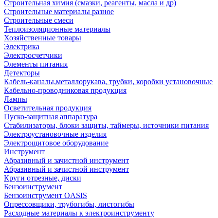
Строительная химия (смазки, реагенты, масла и др)
Строительные материалы разное
Строительные смеси
Теплоизоляционные материалы
Хозяйственные товары
Электрика
Электросчетчики
Элементы питания
Детекторы
Кабель-каналы,металлорукава, трубки, коробки установочные
Кабельно-проводниковая продукция
Лампы
Осветительная продукция
Пуско-защитная аппаратура
Стабилизаторы, блоки защиты, таймеры, источники питания
Электроустановочные изделия
Электрощитовое оборудование
Инструмент
Абразивный и зачистной инструмент
Абразивный и зачистной инструмент
Круги отрезные, диски
Бензоинструмент
Бензоинструмент OASIS
Опрессовщики, трубогибы, листогибы
Расходные материалы к электроинструменту