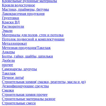
Кровельные рулонные материалы
Кровля водосточное
Мастики, праймеры, битумы
Лакокрасочная продукция
Грунтовки
Краски ВД
Растворители
Эмали
Материалы для полов, стен и потолка
Потолок подвесной и комплектующие
Металлопрокат
Метизная продукция/Такелаж
Анкеры
Болты, гайки, шайбы, шпильки
Дюбели
прочее
Самонарезы, шурупы
Такелаж
Печное литьё
Строительная химия( смазки, реагенты, масла и др)
Дезинфицирующие средства
Смазки
Строительная химия прочее
Строительные материалы разное
Строительные смеси