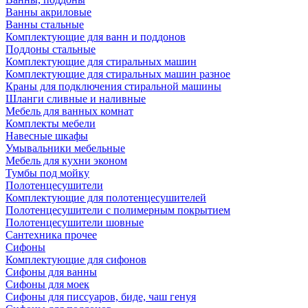
Ванны акриловые
Ванны стальные
Комплектующие для ванн и поддонов
Поддоны стальные
Комплектующие для стиральных машин
Комплектующие для стиральных машин разное
Краны для подключения стиральной машины
Шланги сливные и наливные
Мебель для ванных комнат
Комплекты мебели
Навесные шкафы
Умывальники мебельные
Мебель для кухни эконом
Тумбы под мойку
Полотенцесушители
Комплектующие для полотенцесушителей
Полотенцесушители с полимерным покрытием
Полотенцесушители шовные
Сантехника прочее
Сифоны
Комплектующие для сифонов
Сифоны для ванны
Сифоны для моек
Сифоны для писсуаров, биде, чаш генуя