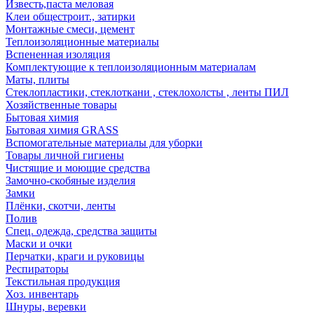
Известь,паста меловая
Клеи общестроит., затирки
Монтажные смеси, цемент
Теплоизоляционные материалы
Вспененная изоляция
Комплектующие к теплоизоляционным материалам
Маты, плиты
Стеклопластики, стеклоткани , стеклохолсты , ленты ПИЛ
Хозяйственные товары
Бытовая химия
Бытовая химия GRASS
Вспомогательные материалы для уборки
Товары личной гигиены
Чистящие и моющие средства
Замочно-скобяные изделия
Замки
Плёнки, скотчи, ленты
Полив
Спец. одежда, средства защиты
Маски и очки
Перчатки, краги и руковицы
Респираторы
Текстильная продукция
Хоз. инвентарь
Шнуры, веревки