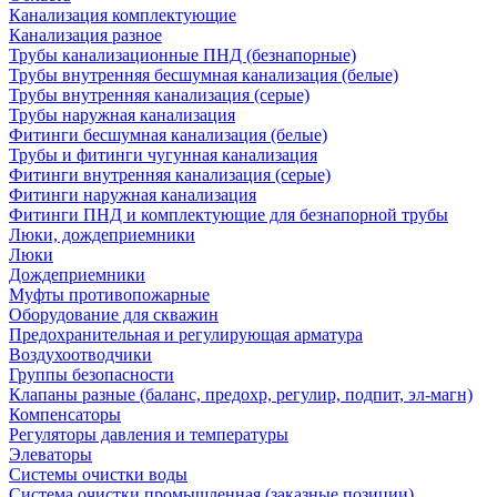
Канализация комплектующие
Канализация разное
Трубы канализационные ПНД (безнапорные)
Трубы внутренняя бесшумная канализация (белые)
Трубы внутренняя канализация (серые)
Трубы наружная канализация
Фитинги бесшумная канализация (белые)
Трубы и фитинги чугунная канализация
Фитинги внутренняя канализация (серые)
Фитинги наружная канализация
Фитинги ПНД и комплектующие для безнапорной трубы
Люки, дождеприемники
Люки
Дождеприемники
Муфты противопожарные
Оборудование для скважин
Предохранительная и регулирующая арматура
Воздухоотводчики
Группы безопасности
Клапаны разные (баланс, предохр, регулир, подпит, эл-магн)
Компенсаторы
Регуляторы давления и температуры
Элеваторы
Системы очистки воды
Система очистки промышленная (заказные позиции)