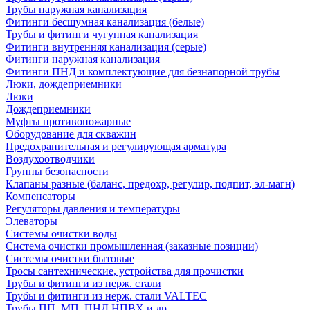
Трубы наружная канализация
Фитинги бесшумная канализация (белые)
Трубы и фитинги чугунная канализация
Фитинги внутренняя канализация (серые)
Фитинги наружная канализация
Фитинги ПНД и комплектующие для безнапорной трубы
Люки, дождеприемники
Люки
Дождеприемники
Муфты противопожарные
Оборудование для скважин
Предохранительная и регулирующая арматура
Воздухоотводчики
Группы безопасности
Клапаны разные (баланс, предохр, регулир, подпит, эл-магн)
Компенсаторы
Регуляторы давления и температуры
Элеваторы
Системы очистки воды
Система очистки промышленная (заказные позиции)
Системы очистки бытовые
Тросы сантехнические, устройства для прочистки
Трубы и фитинги из нерж. стали
Трубы и фитинги из нерж. стали VALTEC
Трубы ПП, МП, ПНД,НПВХ и др.