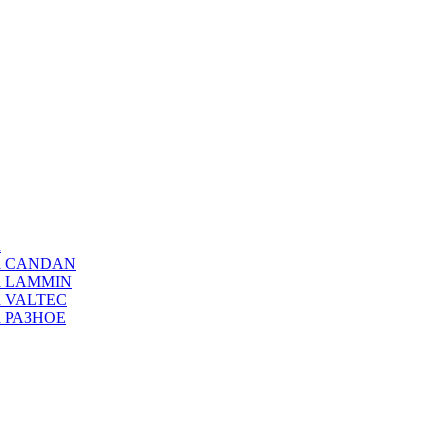
а
ода CANDAN
да LAMMIN
да VALTEC
да РАЗНОЕ