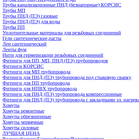
Трубы канализационные ПНД (безнапорные) КОРСИС
Трубы МП
Трубы ПНД (ПЭ) газовые
Трубы ПНД (ПЭ) для воды
Трубы ПП
Уплотнительные материалы для резьбовых соединений
Гели сантехнические,пасты
Лен сантехнический
Ленты фум
Нити для гермеризации резьбовых соединений
Фитинги для ПП, МП, ПНД (ПЭ) трубопроводов
Фитинги КОРСИС
Фитинги для МП трубопровода
Фитинги для ПНД (ПЭ) трубопровода под стыковую сварку
Фитинги для ПП трубопровода
Фитинги для НПВХ трубопровода
Фитинги для ПНД (ПЭ) трубопровода компрессионные
Фитинги для ПНД (ПЭ) трубопровода с закладными эл. нагрев
Хомуты
Хомуты ремонтные
Хомуты обрезиненные
Хомуты червячные
Хомуты силовые
ЛУЧШАЯ ЦЕНА
Водоснабжение/Газоснабжение/Водоотведение