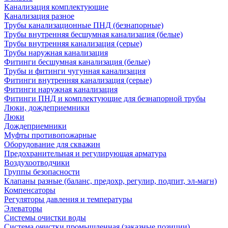
Канализация комплектующие
Канализация разное
Трубы канализационные ПНД (безнапорные)
Трубы внутренняя бесшумная канализация (белые)
Трубы внутренняя канализация (серые)
Трубы наружная канализация
Фитинги бесшумная канализация (белые)
Трубы и фитинги чугунная канализация
Фитинги внутренняя канализация (серые)
Фитинги наружная канализация
Фитинги ПНД и комплектующие для безнапорной трубы
Люки, дождеприемники
Люки
Дождеприемники
Муфты противопожарные
Оборудование для скважин
Предохранительная и регулирующая арматура
Воздухоотводчики
Группы безопасности
Клапаны разные (баланс, предохр, регулир, подпит, эл-магн)
Компенсаторы
Регуляторы давления и температуры
Элеваторы
Системы очистки воды
Система очистки промышленная (заказные позиции)