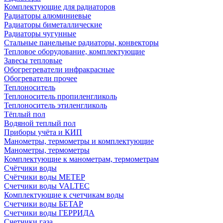
Комплектующие для радиаторов
Радиаторы алюминиевые
Радиаторы биметаллические
Радиаторы чугунные
Стальные панельные радиаторы, конвекторы
Тепловое оборудование, комплектующие
Завесы тепловые
Обогрегреватели инфракрасные
Обогреватели прочее
Теплоноситель
Теплоноситель пропиленгликоль
Теплоноситель этиленгликоль
Тёплый пол
Водяной теплый пол
Приборы учёта и КИП
Манометры, термометры и комплектующие
Манометры, термометры
Комплектующие к манометрам, термометрам
Счётчики воды
Счётчики воды МЕТЕР
Счетчики воды VALTEC
Комплектующие к счетчикам воды
Счетчики воды БЕТАР
Счетчики воды ГЕРРИДА
Счетчики газа