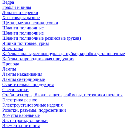
Вёдра
Грабли и вилы
Лопаты и черенки
Хоз. товары разное
Щетки, метлы,веники,совки
Шланги поливочные
Шланги поливочные
Шланги поливочные резиновые (рукав)
Ящики почтовые, урны
Электрика
Кабель-каналы,металлорукава, трубки, коробки установочные
Кабельно-проводниковая продукция
Провода
Лампы
Лампы накаливания
Лампы светодиодные
Осветительная продукция
Светильники
Стабилизаторы, блоки защиты, таймеры, источники питания
Электрика разное
Электроустановочные изделия
Розетки, разъемы, подрозетники
Хомуты кабельные
Эл. патроны, эл. вилки
Элементы питания