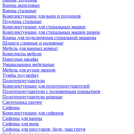
Ванны акриловые
Ванны стальные
Комплектующие для ванн и поддонов
Поддоны стальные
Комплектующие для стиральных машин
Комплектующие для стиральных машин разное
Краны для подключения стиральной машины
Шланги сливные и наливные
Мебель для ванных комнат
Комплекты мебели
Навесные шкафы
Умывальники мебельные
Мебель для кухни эконом
Тумбы под мойку
Полотенцесушители
Комплектующие для полотенцесушителей
Полотенцесушители с полимерным покрытием
Полотенцесушители шовные
Сантехника прочее
Сифоны
Комплектующие для сифонов
Сифоны для ванны
Сифоны для моек
Сифоны для писсуаров, биде, чаш генуя