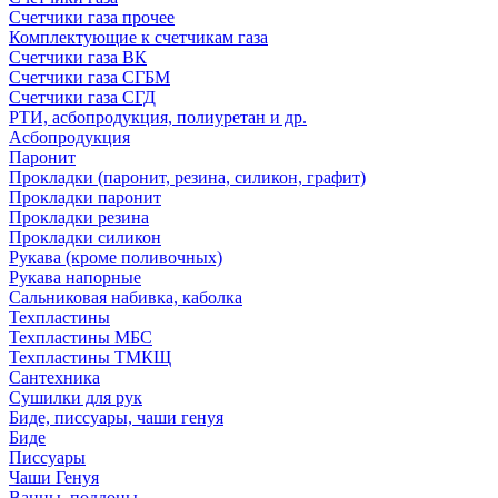
Счетчики газа прочее
Комплектующие к счетчикам газа
Счетчики газа ВК
Счетчики газа СГБМ
Счетчики газа СГД
РТИ, асбопродукция, полиуретан и др.
Асбопродукция
Паронит
Прокладки (паронит, резина, силикон, графит)
Прокладки паронит
Прокладки резина
Прокладки силикон
Рукава (кроме поливочных)
Рукава напорные
Сальниковая набивка, каболка
Техпластины
Техпластины МБС
Техпластины ТМКЩ
Сантехника
Сушилки для рук
Биде, писсуары, чаши генуя
Биде
Писсуары
Чаши Генуя
Ванны, поддоны