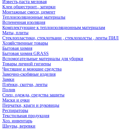
Известь,паста меловая
Клеи общестроит., затирки
Монтажные смеси, цемент
Теплоизоляционные материалы
Вспененная изоляция
Комплектующие к теплоизоляционным материалам
Маты, плиты
Стеклопластики, стеклоткани , стеклохолсты , ленты ПИЛ
Хозяйственные товары
Бытовая химия
Бытовая химия GRASS
Вспомогательные материалы для уборки
Товары личной гигиены
Чистящие и моющие средства
Замочно-скобяные изделия
Замки
Плёнки, скотчи, ленты
Полив
Спец. одежда, средства защиты
Маски и очки
Перчатки, краги и руковицы
Респираторы
Текстильная продукция
Хоз. инвентарь
Шнуры, веревки