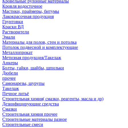
Кровельные рулонные материалы
Кровля водосточное
Мастики, праймеры, битумы
Лакокрасочная продукция
Грунтовки
Краски ВД
Растворители
Эмали
Материалы для полов, стен и потолка
Потолок подвесной и комплектующие
Металлопрокат
Метизная продукция/Такелаж
Анкеры
Болты, гайки, шайбы, шпильки
Дюбели
прочее
Самонарезы, шурупы
Такелаж
Печное литьё
Строительная химия( смазки, реагенты, масла и др)
Дезинфицирующие средства
Смазки
Строительная химия прочее
Строительные материалы разное
Строительные смеси