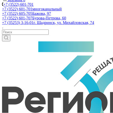
+7 (3522) 601-701
+7 (3522) 601-701
многоканальный
+7 (3522) 605-705
Бажова, 97
+7 (3522) 601-707
Бурова-Петрова, 60
+7 (35253) 3-16-01
г. Шадринск, ул. Михайловская, 74