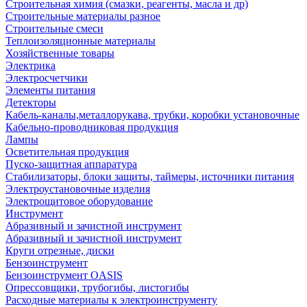
Строительная химия (смазки, реагенты, масла и др)
Строительные материалы разное
Строительные смеси
Теплоизоляционные материалы
Хозяйственные товары
Электрика
Электросчетчики
Элементы питания
Детекторы
Кабель-каналы,металлорукава, трубки, коробки установочные
Кабельно-проводниковая продукция
Лампы
Осветительная продукция
Пуско-защитная аппаратура
Стабилизаторы, блоки защиты, таймеры, источники питания
Электроустановочные изделия
Электрощитовое оборудование
Инструмент
Абразивный и зачистной инструмент
Абразивный и зачистной инструмент
Круги отрезные, диски
Бензоинструмент
Бензоинструмент OASIS
Опрессовщики, трубогибы, листогибы
Расходные материалы к электроинструменту