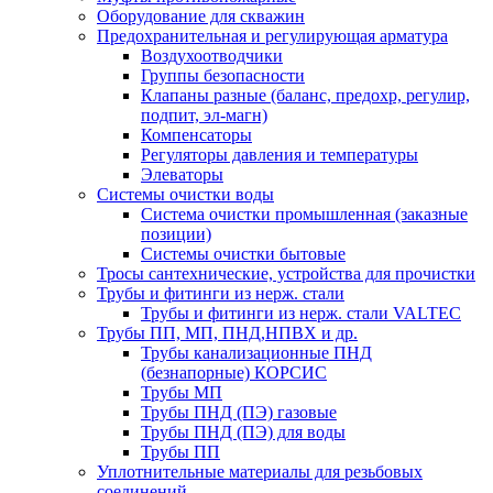
Оборудование для скважин
Предохранительная и регулирующая арматура
Воздухоотводчики
Группы безопасности
Клапаны разные (баланс, предохр, регулир,
подпит, эл-магн)
Компенсаторы
Регуляторы давления и температуры
Элеваторы
Системы очистки воды
Система очистки промышленная (заказные
позиции)
Системы очистки бытовые
Тросы сантехнические, устройства для прочистки
Трубы и фитинги из нерж. стали
Трубы и фитинги из нерж. стали VALTEC
Трубы ПП, МП, ПНД,НПВХ и др.
Трубы канализационные ПНД
(безнапорные) КОРСИС
Трубы МП
Трубы ПНД (ПЭ) газовые
Трубы ПНД (ПЭ) для воды
Трубы ПП
Уплотнительные материалы для резьбовых
соединений