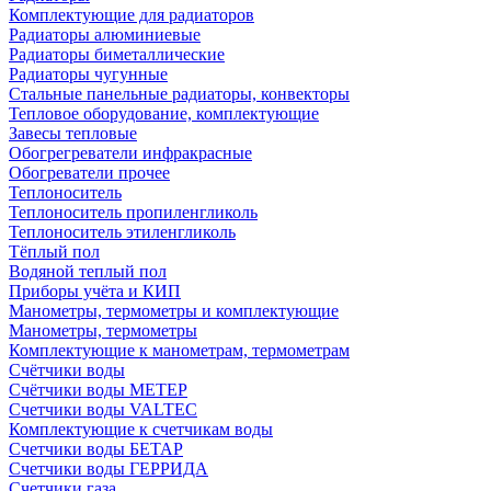
Комплектующие для радиаторов
Радиаторы алюминиевые
Радиаторы биметаллические
Радиаторы чугунные
Стальные панельные радиаторы, конвекторы
Тепловое оборудование, комплектующие
Завесы тепловые
Обогрегреватели инфракрасные
Обогреватели прочее
Теплоноситель
Теплоноситель пропиленгликоль
Теплоноситель этиленгликоль
Тёплый пол
Водяной теплый пол
Приборы учёта и КИП
Манометры, термометры и комплектующие
Манометры, термометры
Комплектующие к манометрам, термометрам
Счётчики воды
Счётчики воды МЕТЕР
Счетчики воды VALTEC
Комплектующие к счетчикам воды
Счетчики воды БЕТАР
Счетчики воды ГЕРРИДА
Счетчики газа