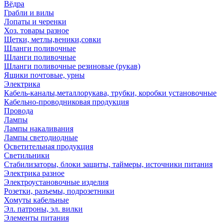
Вёдра
Грабли и вилы
Лопаты и черенки
Хоз. товары разное
Щетки, метлы,веники,совки
Шланги поливочные
Шланги поливочные
Шланги поливочные резиновые (рукав)
Ящики почтовые, урны
Электрика
Кабель-каналы,металлорукава, трубки, коробки установочные
Кабельно-проводниковая продукция
Провода
Лампы
Лампы накаливания
Лампы светодиодные
Осветительная продукция
Светильники
Стабилизаторы, блоки защиты, таймеры, источники питания
Электрика разное
Электроустановочные изделия
Розетки, разъемы, подрозетники
Хомуты кабельные
Эл. патроны, эл. вилки
Элементы питания