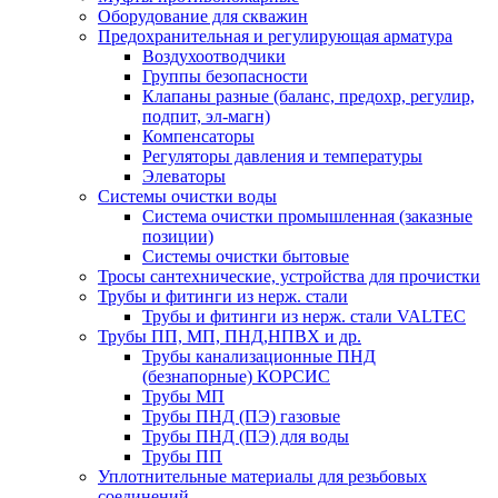
Оборудование для скважин
Предохранительная и регулирующая арматура
Воздухоотводчики
Группы безопасности
Клапаны разные (баланс, предохр, регулир,
подпит, эл-магн)
Компенсаторы
Регуляторы давления и температуры
Элеваторы
Системы очистки воды
Система очистки промышленная (заказные
позиции)
Системы очистки бытовые
Тросы сантехнические, устройства для прочистки
Трубы и фитинги из нерж. стали
Трубы и фитинги из нерж. стали VALTEC
Трубы ПП, МП, ПНД,НПВХ и др.
Трубы канализационные ПНД
(безнапорные) КОРСИС
Трубы МП
Трубы ПНД (ПЭ) газовые
Трубы ПНД (ПЭ) для воды
Трубы ПП
Уплотнительные материалы для резьбовых
соединений