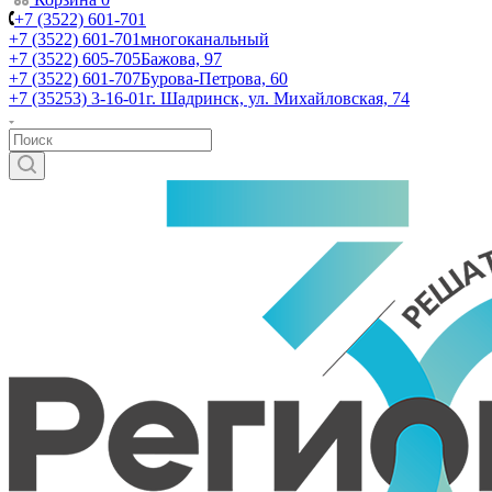
+7 (3522) 601-701
+7 (3522) 601-701
многоканальный
+7 (3522) 605-705
Бажова, 97
+7 (3522) 601-707
Бурова-Петрова, 60
+7 (35253) 3-16-01
г. Шадринск, ул. Михайловская, 74