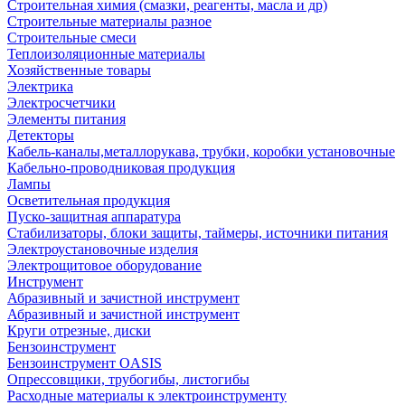
Строительная химия (смазки, реагенты, масла и др)
Строительные материалы разное
Строительные смеси
Теплоизоляционные материалы
Хозяйственные товары
Электрика
Электросчетчики
Элементы питания
Детекторы
Кабель-каналы,металлорукава, трубки, коробки установочные
Кабельно-проводниковая продукция
Лампы
Осветительная продукция
Пуско-защитная аппаратура
Стабилизаторы, блоки защиты, таймеры, источники питания
Электроустановочные изделия
Электрощитовое оборудование
Инструмент
Абразивный и зачистной инструмент
Абразивный и зачистной инструмент
Круги отрезные, диски
Бензоинструмент
Бензоинструмент OASIS
Опрессовщики, трубогибы, листогибы
Расходные материалы к электроинструменту