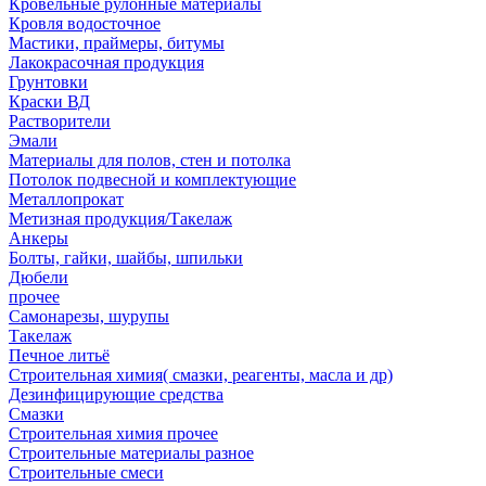
Кровельные рулонные материалы
Кровля водосточное
Мастики, праймеры, битумы
Лакокрасочная продукция
Грунтовки
Краски ВД
Растворители
Эмали
Материалы для полов, стен и потолка
Потолок подвесной и комплектующие
Металлопрокат
Метизная продукция/Такелаж
Анкеры
Болты, гайки, шайбы, шпильки
Дюбели
прочее
Самонарезы, шурупы
Такелаж
Печное литьё
Строительная химия( смазки, реагенты, масла и др)
Дезинфицирующие средства
Смазки
Строительная химия прочее
Строительные материалы разное
Строительные смеси