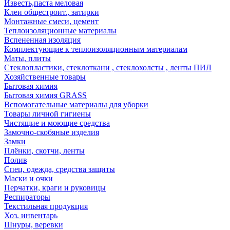
Известь,паста меловая
Клеи общестроит., затирки
Монтажные смеси, цемент
Теплоизоляционные материалы
Вспененная изоляция
Комплектующие к теплоизоляционным материалам
Маты, плиты
Стеклопластики, стеклоткани , стеклохолсты , ленты ПИЛ
Хозяйственные товары
Бытовая химия
Бытовая химия GRASS
Вспомогательные материалы для уборки
Товары личной гигиены
Чистящие и моющие средства
Замочно-скобяные изделия
Замки
Плёнки, скотчи, ленты
Полив
Спец. одежда, средства защиты
Маски и очки
Перчатки, краги и руковицы
Респираторы
Текстильная продукция
Хоз. инвентарь
Шнуры, веревки