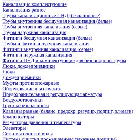
Канализация комплектующие
Канализация разное
Трубы канализационные ПНД (безнапорные)
Трубы внутренняя бесшумная канализация (белые)
Трубы внутренняя канализация (серые)
Трубы наружная канализация
Фитинги бесшумная канализация (белые)
Трубы и фитинги чугунная канализация
Фитинги внутренняя канализация (серые)
Фитинги наружная канализация
Фитинги ПНД и комплектующие для безнапорной трубы
Люки, дождеприемники
Люки
Дождеприемники
Муфты противопожарные
Оборудование для скважин
Предохранительная и регулирующая арматура
Воздухоотводчики
Группы безопасности
Клапаны разные (баланс, предохр, регулир, подпит, эл-магн)
Компенсаторы
Регуляторы давления и температуры
Элеваторы
Системы очистки воды
Система очистки промышленная (заказные позиции)