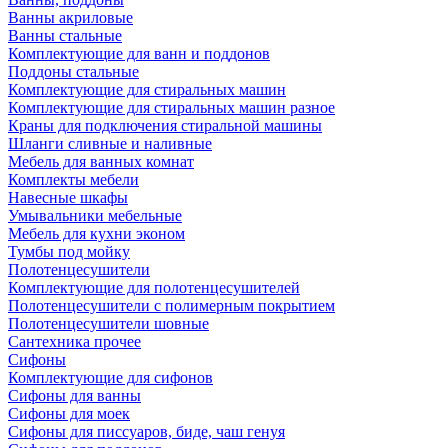
Ванны акриловые
Ванны стальные
Комплектующие для ванн и поддонов
Поддоны стальные
Комплектующие для стиральных машин
Комплектующие для стиральных машин разное
Краны для подключения стиральной машины
Шланги сливные и наливные
Мебель для ванных комнат
Комплекты мебели
Навесные шкафы
Умывальники мебельные
Мебель для кухни эконом
Тумбы под мойку
Полотенцесушители
Комплектующие для полотенцесушителей
Полотенцесушители с полимерным покрытием
Полотенцесушители шовные
Сантехника прочее
Сифоны
Комплектующие для сифонов
Сифоны для ванны
Сифоны для моек
Сифоны для писсуаров, биде, чаш генуя