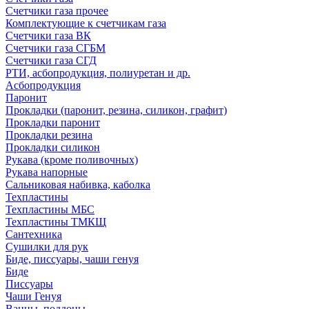
Счетчики газа прочее
Комплектующие к счетчикам газа
Счетчики газа ВК
Счетчики газа СГБМ
Счетчики газа СГД
РТИ, асбопродукция, полиуретан и др.
Асбопродукция
Паронит
Прокладки (паронит, резина, силикон, графит)
Прокладки паронит
Прокладки резина
Прокладки силикон
Рукава (кроме поливочных)
Рукава напорные
Сальниковая набивка, каболка
Техпластины
Техпластины МБС
Техпластины ТМКЩ
Сантехника
Сушилки для рук
Биде, писсуары, чаши генуя
Биде
Писсуары
Чаши Генуя
Ванны, поддоны