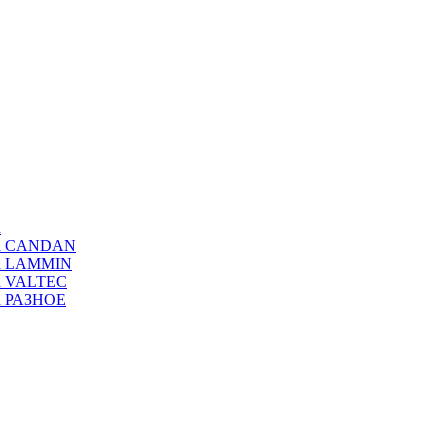
а
ода CANDAN
да LAMMIN
да VALTEC
да РАЗНОЕ