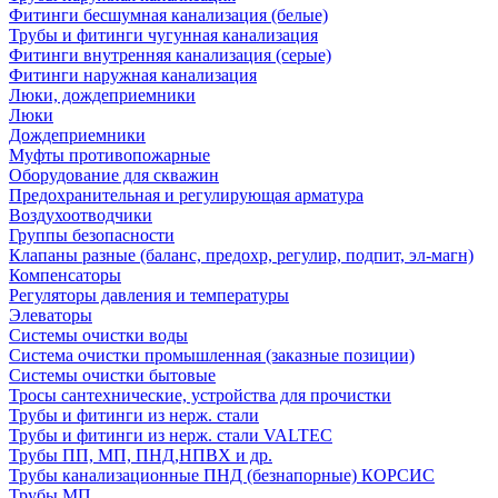
Фитинги бесшумная канализация (белые)
Трубы и фитинги чугунная канализация
Фитинги внутренняя канализация (серые)
Фитинги наружная канализация
Люки, дождеприемники
Люки
Дождеприемники
Муфты противопожарные
Оборудование для скважин
Предохранительная и регулирующая арматура
Воздухоотводчики
Группы безопасности
Клапаны разные (баланс, предохр, регулир, подпит, эл-магн)
Компенсаторы
Регуляторы давления и температуры
Элеваторы
Системы очистки воды
Система очистки промышленная (заказные позиции)
Системы очистки бытовые
Тросы сантехнические, устройства для прочистки
Трубы и фитинги из нерж. стали
Трубы и фитинги из нерж. стали VALTEC
Трубы ПП, МП, ПНД,НПВХ и др.
Трубы канализационные ПНД (безнапорные) КОРСИС
Трубы МП