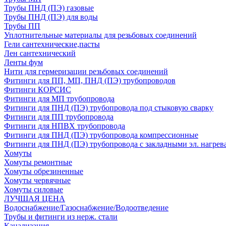
Трубы ПНД (ПЭ) газовые
Трубы ПНД (ПЭ) для воды
Трубы ПП
Уплотнительные материалы для резьбовых соединений
Гели сантехнические,пасты
Лен сантехнический
Ленты фум
Нити для гермеризации резьбовых соединений
Фитинги для ПП, МП, ПНД (ПЭ) трубопроводов
Фитинги КОРСИС
Фитинги для МП трубопровода
Фитинги для ПНД (ПЭ) трубопровода под стыковую сварку
Фитинги для ПП трубопровода
Фитинги для НПВХ трубопровода
Фитинги для ПНД (ПЭ) трубопровода компрессионные
Фитинги для ПНД (ПЭ) трубопровода с закладными эл. нагрев
Хомуты
Хомуты ремонтные
Хомуты обрезиненные
Хомуты червячные
Хомуты силовые
ЛУЧШАЯ ЦЕНА
Водоснабжение/Газоснабжение/Водоотведение
Трубы и фитинги из нерж. стали
Канализация