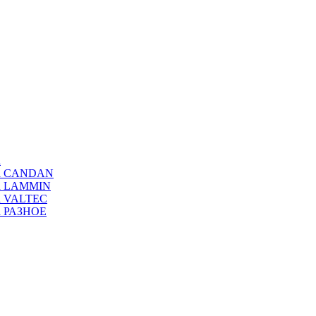
а
ода CANDAN
да LAMMIN
да VALTEC
да РАЗНОЕ