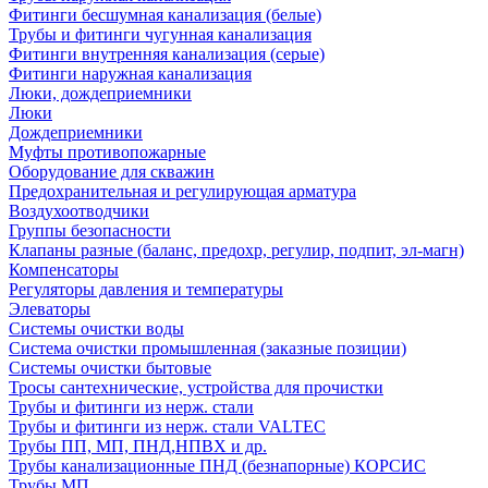
Фитинги бесшумная канализация (белые)
Трубы и фитинги чугунная канализация
Фитинги внутренняя канализация (серые)
Фитинги наружная канализация
Люки, дождеприемники
Люки
Дождеприемники
Муфты противопожарные
Оборудование для скважин
Предохранительная и регулирующая арматура
Воздухоотводчики
Группы безопасности
Клапаны разные (баланс, предохр, регулир, подпит, эл-магн)
Компенсаторы
Регуляторы давления и температуры
Элеваторы
Системы очистки воды
Система очистки промышленная (заказные позиции)
Системы очистки бытовые
Тросы сантехнические, устройства для прочистки
Трубы и фитинги из нерж. стали
Трубы и фитинги из нерж. стали VALTEC
Трубы ПП, МП, ПНД,НПВХ и др.
Трубы канализационные ПНД (безнапорные) КОРСИС
Трубы МП