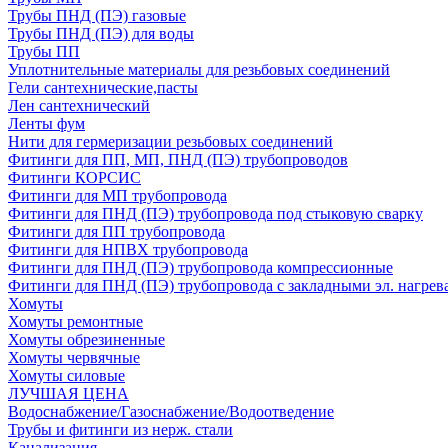
Трубы ПНД (ПЭ) газовые
Трубы ПНД (ПЭ) для воды
Трубы ПП
Уплотнительные материалы для резьбовых соединений
Гели сантехнические,пасты
Лен сантехнический
Ленты фум
Нити для гермеризации резьбовых соединений
Фитинги для ПП, МП, ПНД (ПЭ) трубопроводов
Фитинги КОРСИС
Фитинги для МП трубопровода
Фитинги для ПНД (ПЭ) трубопровода под стыковую сварку
Фитинги для ПП трубопровода
Фитинги для НПВХ трубопровода
Фитинги для ПНД (ПЭ) трубопровода компрессионные
Фитинги для ПНД (ПЭ) трубопровода с закладными эл. нагрев
Хомуты
Хомуты ремонтные
Хомуты обрезиненные
Хомуты червячные
Хомуты силовые
ЛУЧШАЯ ЦЕНА
Водоснабжение/Газоснабжение/Водоотведение
Трубы и фитинги из нерж. стали
Канализация