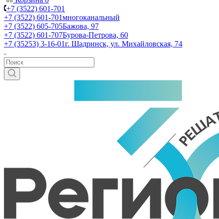
+7 (3522) 601-701
+7 (3522) 601-701
многоканальный
+7 (3522) 605-705
Бажова, 97
+7 (3522) 601-707
Бурова-Петрова, 60
+7 (35253) 3-16-01
г. Шадринск, ул. Михайловская, 74