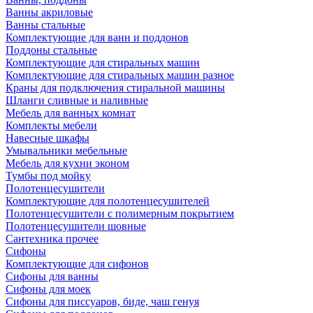
Ванны акриловые
Ванны стальные
Комплектующие для ванн и поддонов
Поддоны стальные
Комплектующие для стиральных машин
Комплектующие для стиральных машин разное
Краны для подключения стиральной машины
Шланги сливные и наливные
Мебель для ванных комнат
Комплекты мебели
Навесные шкафы
Умывальники мебельные
Мебель для кухни эконом
Тумбы под мойку
Полотенцесушители
Комплектующие для полотенцесушителей
Полотенцесушители с полимерным покрытием
Полотенцесушители шовные
Сантехника прочее
Сифоны
Комплектующие для сифонов
Сифоны для ванны
Сифоны для моек
Сифоны для писсуаров, биде, чаш генуя