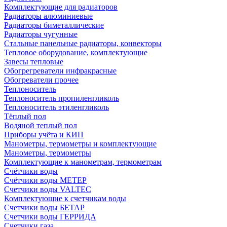
Комплектующие для радиаторов
Радиаторы алюминиевые
Радиаторы биметаллические
Радиаторы чугунные
Стальные панельные радиаторы, конвекторы
Тепловое оборудование, комплектующие
Завесы тепловые
Обогрегреватели инфракрасные
Обогреватели прочее
Теплоноситель
Теплоноситель пропиленгликоль
Теплоноситель этиленгликоль
Тёплый пол
Водяной теплый пол
Приборы учёта и КИП
Манометры, термометры и комплектующие
Манометры, термометры
Комплектующие к манометрам, термометрам
Счётчики воды
Счётчики воды МЕТЕР
Счетчики воды VALTEC
Комплектующие к счетчикам воды
Счетчики воды БЕТАР
Счетчики воды ГЕРРИДА
Счетчики газа