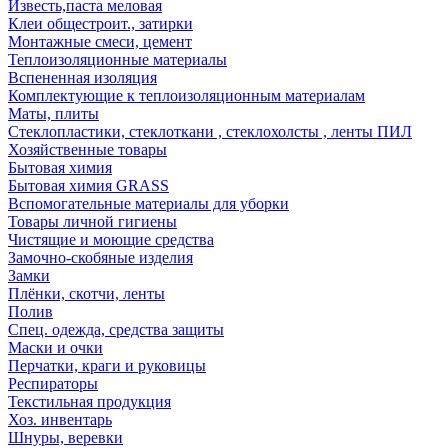
Известь,паста меловая
Клеи общестроит., затирки
Монтажные смеси, цемент
Теплоизоляционные материалы
Вспененная изоляция
Комплектующие к теплоизоляционным материалам
Маты, плиты
Стеклопластики, стеклоткани , стеклохолсты , ленты ПИЛ
Хозяйственные товары
Бытовая химия
Бытовая химия GRASS
Вспомогательные материалы для уборки
Товары личной гигиены
Чистящие и моющие средства
Замочно-скобяные изделия
Замки
Плёнки, скотчи, ленты
Полив
Спец. одежда, средства защиты
Маски и очки
Перчатки, краги и руковицы
Респираторы
Текстильная продукция
Хоз. инвентарь
Шнуры, веревки