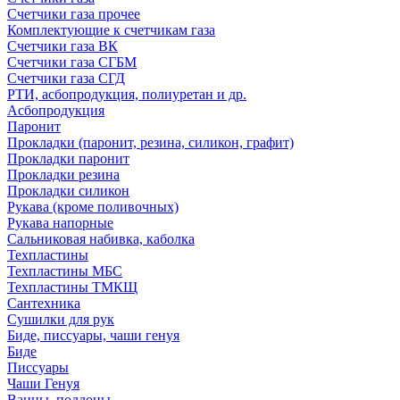
Счетчики газа прочее
Комплектующие к счетчикам газа
Счетчики газа ВК
Счетчики газа СГБМ
Счетчики газа СГД
РТИ, асбопродукция, полиуретан и др.
Асбопродукция
Паронит
Прокладки (паронит, резина, силикон, графит)
Прокладки паронит
Прокладки резина
Прокладки силикон
Рукава (кроме поливочных)
Рукава напорные
Сальниковая набивка, каболка
Техпластины
Техпластины МБС
Техпластины ТМКЩ
Сантехника
Сушилки для рук
Биде, писсуары, чаши генуя
Биде
Писсуары
Чаши Генуя
Ванны, поддоны