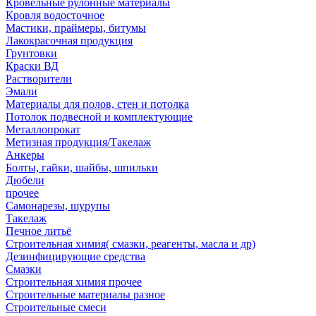
Кровельные рулонные материалы
Кровля водосточное
Мастики, праймеры, битумы
Лакокрасочная продукция
Грунтовки
Краски ВД
Растворители
Эмали
Материалы для полов, стен и потолка
Потолок подвесной и комплектующие
Металлопрокат
Метизная продукция/Такелаж
Анкеры
Болты, гайки, шайбы, шпильки
Дюбели
прочее
Самонарезы, шурупы
Такелаж
Печное литьё
Строительная химия( смазки, реагенты, масла и др)
Дезинфицирующие средства
Смазки
Строительная химия прочее
Строительные материалы разное
Строительные смеси