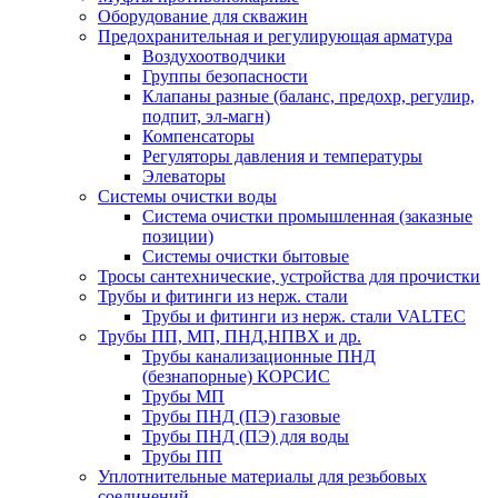
Оборудование для скважин
Предохранительная и регулирующая арматура
Воздухоотводчики
Группы безопасности
Клапаны разные (баланс, предохр, регулир,
подпит, эл-магн)
Компенсаторы
Регуляторы давления и температуры
Элеваторы
Системы очистки воды
Система очистки промышленная (заказные
позиции)
Системы очистки бытовые
Тросы сантехнические, устройства для прочистки
Трубы и фитинги из нерж. стали
Трубы и фитинги из нерж. стали VALTEC
Трубы ПП, МП, ПНД,НПВХ и др.
Трубы канализационные ПНД
(безнапорные) КОРСИС
Трубы МП
Трубы ПНД (ПЭ) газовые
Трубы ПНД (ПЭ) для воды
Трубы ПП
Уплотнительные материалы для резьбовых
соединений