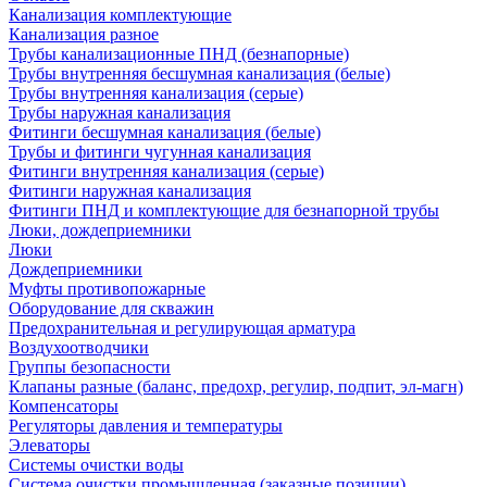
Канализация комплектующие
Канализация разное
Трубы канализационные ПНД (безнапорные)
Трубы внутренняя бесшумная канализация (белые)
Трубы внутренняя канализация (серые)
Трубы наружная канализация
Фитинги бесшумная канализация (белые)
Трубы и фитинги чугунная канализация
Фитинги внутренняя канализация (серые)
Фитинги наружная канализация
Фитинги ПНД и комплектующие для безнапорной трубы
Люки, дождеприемники
Люки
Дождеприемники
Муфты противопожарные
Оборудование для скважин
Предохранительная и регулирующая арматура
Воздухоотводчики
Группы безопасности
Клапаны разные (баланс, предохр, регулир, подпит, эл-магн)
Компенсаторы
Регуляторы давления и температуры
Элеваторы
Системы очистки воды
Система очистки промышленная (заказные позиции)