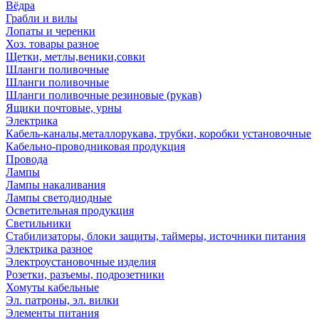
Вёдра
Грабли и вилы
Лопаты и черенки
Хоз. товары разное
Щетки, метлы,веники,совки
Шланги поливочные
Шланги поливочные
Шланги поливочные резиновые (рукав)
Ящики почтовые, урны
Электрика
Кабель-каналы,металлорукава, трубки, коробки установочные
Кабельно-проводниковая продукция
Провода
Лампы
Лампы накаливания
Лампы светодиодные
Осветительная продукция
Светильники
Стабилизаторы, блоки защиты, таймеры, источники питания
Электрика разное
Электроустановочные изделия
Розетки, разъемы, подрозетники
Хомуты кабельные
Эл. патроны, эл. вилки
Элементы питания