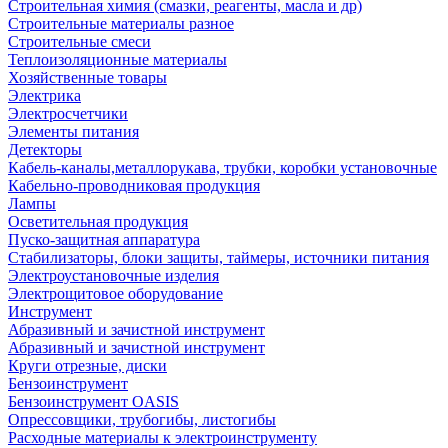
Строительная химия (смазки, реагенты, масла и др)
Строительные материалы разное
Строительные смеси
Теплоизоляционные материалы
Хозяйственные товары
Электрика
Электросчетчики
Элементы питания
Детекторы
Кабель-каналы,металлорукава, трубки, коробки установочные
Кабельно-проводниковая продукция
Лампы
Осветительная продукция
Пуско-защитная аппаратура
Стабилизаторы, блоки защиты, таймеры, источники питания
Электроустановочные изделия
Электрощитовое оборудование
Инструмент
Абразивный и зачистной инструмент
Абразивный и зачистной инструмент
Круги отрезные, диски
Бензоинструмент
Бензоинструмент OASIS
Опрессовщики, трубогибы, листогибы
Расходные материалы к электроинструменту