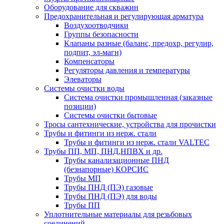
Оборудование для скважин
Предохранительная и регулирующая арматура
Воздухоотводчики
Группы безопасности
Клапаны разные (баланс, предохр, регулир,
подпит, эл-магн)
Компенсаторы
Регуляторы давления и температуры
Элеваторы
Системы очистки воды
Система очистки промышленная (заказные
позиции)
Системы очистки бытовые
Тросы сантехнические, устройства для прочистки
Трубы и фитинги из нерж. стали
Трубы и фитинги из нерж. стали VALTEC
Трубы ПП, МП, ПНД,НПВХ и др.
Трубы канализационные ПНД
(безнапорные) КОРСИС
Трубы МП
Трубы ПНД (ПЭ) газовые
Трубы ПНД (ПЭ) для воды
Трубы ПП
Уплотнительные материалы для резьбовых
соединений