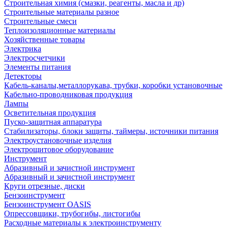
Строительная химия (смазки, реагенты, масла и др)
Строительные материалы разное
Строительные смеси
Теплоизоляционные материалы
Хозяйственные товары
Электрика
Электросчетчики
Элементы питания
Детекторы
Кабель-каналы,металлорукава, трубки, коробки установочные
Кабельно-проводниковая продукция
Лампы
Осветительная продукция
Пуско-защитная аппаратура
Стабилизаторы, блоки защиты, таймеры, источники питания
Электроустановочные изделия
Электрощитовое оборудование
Инструмент
Абразивный и зачистной инструмент
Абразивный и зачистной инструмент
Круги отрезные, диски
Бензоинструмент
Бензоинструмент OASIS
Опрессовщики, трубогибы, листогибы
Расходные материалы к электроинструменту