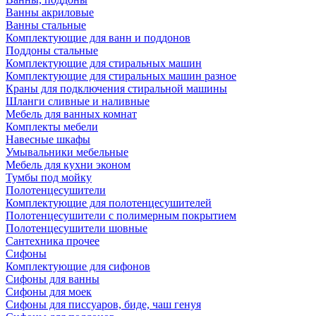
Ванны акриловые
Ванны стальные
Комплектующие для ванн и поддонов
Поддоны стальные
Комплектующие для стиральных машин
Комплектующие для стиральных машин разное
Краны для подключения стиральной машины
Шланги сливные и наливные
Мебель для ванных комнат
Комплекты мебели
Навесные шкафы
Умывальники мебельные
Мебель для кухни эконом
Тумбы под мойку
Полотенцесушители
Комплектующие для полотенцесушителей
Полотенцесушители с полимерным покрытием
Полотенцесушители шовные
Сантехника прочее
Сифоны
Комплектующие для сифонов
Сифоны для ванны
Сифоны для моек
Сифоны для писсуаров, биде, чаш генуя