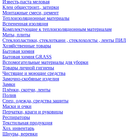
Известь,паста меловая
Клеи общестроит., затирки
Монтажные смеси, цемент
Теплоизоляционные материалы
Вспененная изоляция
Комплектующие к теплоизоляционным материалам
Маты, плиты
Стеклопластики, стеклоткани , стеклохолсты , ленты ПИЛ
Хозяйственные товары
Бытовая химия
Бытовая химия GRASS
Вспомогательные материалы для уборки
Товары личной гигиены
Чистящие и моющие средства
Замочно-скобяные изделия
Замки
Плёнки, скотчи, ленты
Полив
Спец. одежда, средства защиты
Маски и очки
Перчатки, краги и руковицы
Респираторы
Текстильная продукция
Хоз. инвентарь
Шнуры, веревки