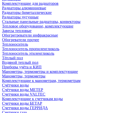
Комплектующие для радиаторов
Радиаторы алюминиевые
Радиаторы биметаллические
Радиаторы чугунные
Стальные панельные радиаторы, конвекторы
Тепловое оборудование, комплектующие
Завесы тепловые
Обогрегреватели инфракрасные
Обогреватели прочее
Теплоноситель
Теплоноситель пропиленгликоль
Теплоноситель этиленгликоль
Тёплый пол
Водяной теплый пол
Приборы учёта и КИП
Манометры, термометры и комплектующие
Манометры, термометры
Комплектующие к манометрам, термометрам
Счётчики воды
Счётчики воды МЕТЕР
Счетчики воды VALTEC
Комплектующие к счетчикам воды
Счетчики воды БЕТАР
Счетчики воды ГЕРРИДА
Счетчики газа