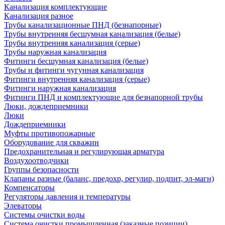
Канализация комплектующие
Канализация разное
Трубы канализационные ПНД (безнапорные)
Трубы внутренняя бесшумная канализация (белые)
Трубы внутренняя канализация (серые)
Трубы наружная канализация
Фитинги бесшумная канализация (белые)
Трубы и фитинги чугунная канализация
Фитинги внутренняя канализация (серые)
Фитинги наружная канализация
Фитинги ПНД и комплектующие для безнапорной трубы
Люки, дождеприемники
Люки
Дождеприемники
Муфты противопожарные
Оборудование для скважин
Предохранительная и регулирующая арматура
Воздухоотводчики
Группы безопасности
Клапаны разные (баланс, предохр, регулир, подпит, эл-магн)
Компенсаторы
Регуляторы давления и температуры
Элеваторы
Системы очистки воды
Система очистки промышленная (заказные позиции)