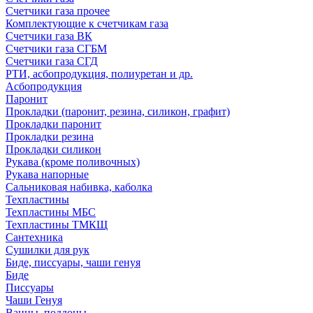
Счетчики газа прочее
Комплектующие к счетчикам газа
Счетчики газа ВК
Счетчики газа СГБМ
Счетчики газа СГД
РТИ, асбопродукция, полиуретан и др.
Асбопродукция
Паронит
Прокладки (паронит, резина, силикон, графит)
Прокладки паронит
Прокладки резина
Прокладки силикон
Рукава (кроме поливочных)
Рукава напорные
Сальниковая набивка, каболка
Техпластины
Техпластины МБС
Техпластины ТМКЩ
Сантехника
Сушилки для рук
Биде, писсуары, чаши генуя
Биде
Писсуары
Чаши Генуя
Ванны, поддоны