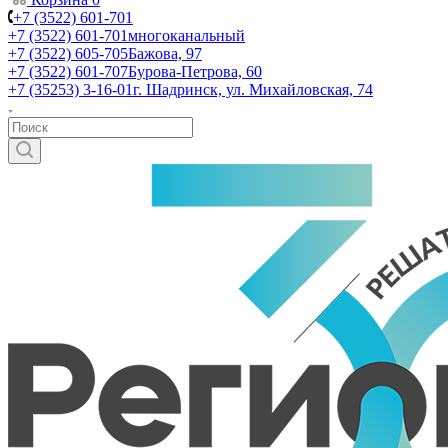
+7 (3522) 601-701
+7 (3522) 601-701
многоканальный
+7 (3522) 605-705
Бажова, 97
+7 (3522) 601-707
Бурова-Петрова, 60
+7 (35253) 3-16-01
г. Шадринск, ул. Михайловская, 74