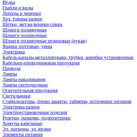
Вёдра
Грабли и вилы
Лопаты и черенки
Хоз. товары разное
Щетки, метлы,веники,совки
Шланги поливочные
Шланги поливочные
Шланги поливочные резиновые (рукав)
Ящики почтовые, урны
Электрика
Кабель-каналы,металлорукава, трубки, коробки установочные
Кабельно-проводниковая продукция
Провода
Лампы
Лампы накаливания
Лампы светодиодные
Осветительная продукция
Светильники
Стабилизаторы, блоки защиты, таймеры, источники питания
Электрика разное
Электроустановочные изделия
Розетки, разъемы, подрозетники
Хомуты кабельные
Эл. патроны, эл. вилки
Элементы питания