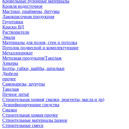
Кровельные рулонные материалы
Кровля водосточное
Мастики, праймеры, битумы
Лакокрасочная продукция
Грунтовки
Краски ВД
Растворители
Эмали
Материалы для полов, стен и потолка
Потолок подвесной и комплектующие
Металлопрокат
Метизная продукция/Такелаж
Анкеры
Болты, гайки, шайбы, шпильки
Дюбели
прочее
Самонарезы, шурупы
Такелаж
Печное литьё
Строительная химия( смазки, реагенты, масла и др)
Дезинфицирующие средства
Смазки
Строительная химия прочее
Строительные материалы разное
Строительные смеси