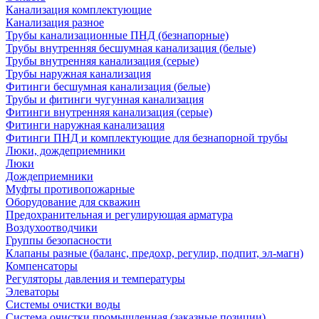
Канализация комплектующие
Канализация разное
Трубы канализационные ПНД (безнапорные)
Трубы внутренняя бесшумная канализация (белые)
Трубы внутренняя канализация (серые)
Трубы наружная канализация
Фитинги бесшумная канализация (белые)
Трубы и фитинги чугунная канализация
Фитинги внутренняя канализация (серые)
Фитинги наружная канализация
Фитинги ПНД и комплектующие для безнапорной трубы
Люки, дождеприемники
Люки
Дождеприемники
Муфты противопожарные
Оборудование для скважин
Предохранительная и регулирующая арматура
Воздухоотводчики
Группы безопасности
Клапаны разные (баланс, предохр, регулир, подпит, эл-магн)
Компенсаторы
Регуляторы давления и температуры
Элеваторы
Системы очистки воды
Система очистки промышленная (заказные позиции)