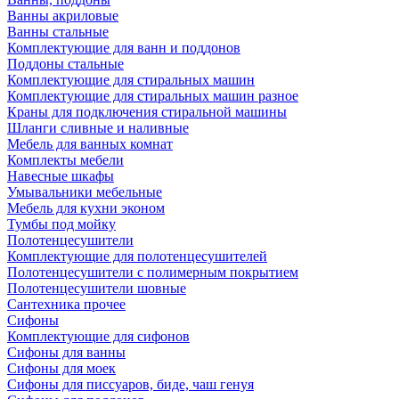
Ванны акриловые
Ванны стальные
Комплектующие для ванн и поддонов
Поддоны стальные
Комплектующие для стиральных машин
Комплектующие для стиральных машин разное
Краны для подключения стиральной машины
Шланги сливные и наливные
Мебель для ванных комнат
Комплекты мебели
Навесные шкафы
Умывальники мебельные
Мебель для кухни эконом
Тумбы под мойку
Полотенцесушители
Комплектующие для полотенцесушителей
Полотенцесушители с полимерным покрытием
Полотенцесушители шовные
Сантехника прочее
Сифоны
Комплектующие для сифонов
Сифоны для ванны
Сифоны для моек
Сифоны для писсуаров, биде, чаш генуя