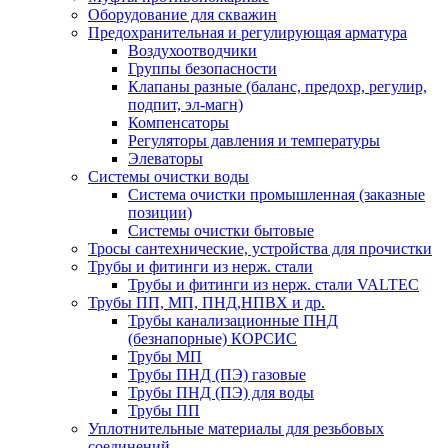
Оборудование для скважин
Предохранительная и регулирующая арматура
Воздухоотводчики
Группы безопасности
Клапаны разные (баланс, предохр, регулир,
подпит, эл-магн)
Компенсаторы
Регуляторы давления и температуры
Элеваторы
Системы очистки воды
Система очистки промышленная (заказные
позиции)
Системы очистки бытовые
Тросы сантехнические, устройства для прочистки
Трубы и фитинги из нерж. стали
Трубы и фитинги из нерж. стали VALTEC
Трубы ПП, МП, ПНД,НПВХ и др.
Трубы канализационные ПНД
(безнапорные) КОРСИС
Трубы МП
Трубы ПНД (ПЭ) газовые
Трубы ПНД (ПЭ) для воды
Трубы ПП
Уплотнительные материалы для резьбовых
соединений