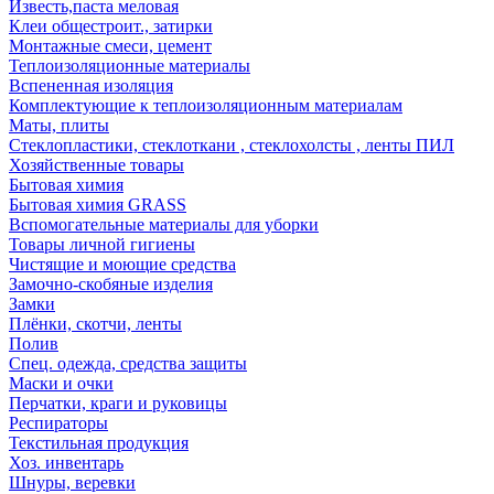
Известь,паста меловая
Клеи общестроит., затирки
Монтажные смеси, цемент
Теплоизоляционные материалы
Вспененная изоляция
Комплектующие к теплоизоляционным материалам
Маты, плиты
Стеклопластики, стеклоткани , стеклохолсты , ленты ПИЛ
Хозяйственные товары
Бытовая химия
Бытовая химия GRASS
Вспомогательные материалы для уборки
Товары личной гигиены
Чистящие и моющие средства
Замочно-скобяные изделия
Замки
Плёнки, скотчи, ленты
Полив
Спец. одежда, средства защиты
Маски и очки
Перчатки, краги и руковицы
Респираторы
Текстильная продукция
Хоз. инвентарь
Шнуры, веревки