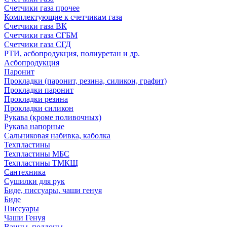
Счетчики газа прочее
Комплектующие к счетчикам газа
Счетчики газа ВК
Счетчики газа СГБМ
Счетчики газа СГД
РТИ, асбопродукция, полиуретан и др.
Асбопродукция
Паронит
Прокладки (паронит, резина, силикон, графит)
Прокладки паронит
Прокладки резина
Прокладки силикон
Рукава (кроме поливочных)
Рукава напорные
Сальниковая набивка, каболка
Техпластины
Техпластины МБС
Техпластины ТМКЩ
Сантехника
Сушилки для рук
Биде, писсуары, чаши генуя
Биде
Писсуары
Чаши Генуя
Ванны, поддоны