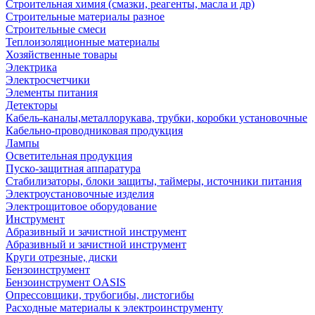
Строительная химия (смазки, реагенты, масла и др)
Строительные материалы разное
Строительные смеси
Теплоизоляционные материалы
Хозяйственные товары
Электрика
Электросчетчики
Элементы питания
Детекторы
Кабель-каналы,металлорукава, трубки, коробки установочные
Кабельно-проводниковая продукция
Лампы
Осветительная продукция
Пуско-защитная аппаратура
Стабилизаторы, блоки защиты, таймеры, источники питания
Электроустановочные изделия
Электрощитовое оборудование
Инструмент
Абразивный и зачистной инструмент
Абразивный и зачистной инструмент
Круги отрезные, диски
Бензоинструмент
Бензоинструмент OASIS
Опрессовщики, трубогибы, листогибы
Расходные материалы к электроинструменту