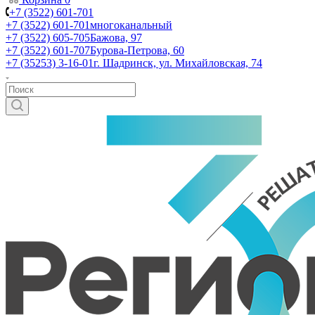
+7 (3522) 601-701
+7 (3522) 601-701
многоканальный
+7 (3522) 605-705
Бажова, 97
+7 (3522) 601-707
Бурова-Петрова, 60
+7 (35253) 3-16-01
г. Шадринск, ул. Михайловская, 74