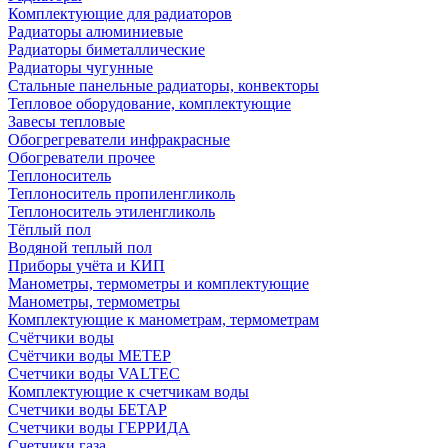
Комплектующие для радиаторов
Радиаторы алюминиевые
Радиаторы биметаллические
Радиаторы чугунные
Стальные панельные радиаторы, конвекторы
Тепловое оборудование, комплектующие
Завесы тепловые
Обогрегреватели инфракрасные
Обогреватели прочее
Теплоноситель
Теплоноситель пропиленгликоль
Теплоноситель этиленгликоль
Тёплый пол
Водяной теплый пол
Приборы учёта и КИП
Манометры, термометры и комплектующие
Манометры, термометры
Комплектующие к манометрам, термометрам
Счётчики воды
Счётчики воды МЕТЕР
Счетчики воды VALTEC
Комплектующие к счетчикам воды
Счетчики воды БЕТАР
Счетчики воды ГЕРРИДА
Счетчики газа