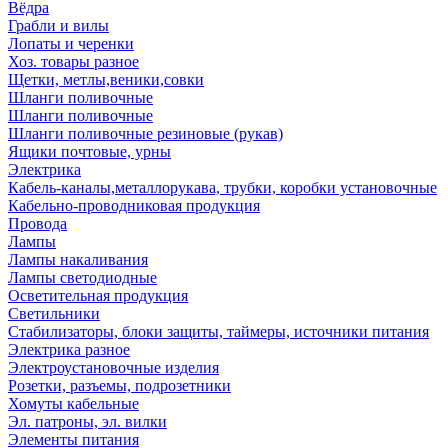
Вёдра
Грабли и вилы
Лопаты и черенки
Хоз. товары разное
Щетки, метлы,веники,совки
Шланги поливочные
Шланги поливочные
Шланги поливочные резиновые (рукав)
Ящики почтовые, урны
Электрика
Кабель-каналы,металлорукава, трубки, коробки установочные
Кабельно-проводниковая продукция
Провода
Лампы
Лампы накаливания
Лампы светодиодные
Осветительная продукция
Светильники
Стабилизаторы, блоки защиты, таймеры, источники питания
Электрика разное
Электроустановочные изделия
Розетки, разъемы, подрозетники
Хомуты кабельные
Эл. патроны, эл. вилки
Элементы питания