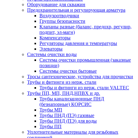
Оборудование для скважин
Предохранительная и регулирующая арматура
Воздухоотводчики
Группы безопасности
Клапаны разные (баланс, предохр, регулир,
подпит, эл-магн)
Компенсаторы
Регуляторы давления и температуры
Элеваторы
Системы очистки воды
Система очистки промышленная (заказные
позиции)
Системы очистки бытовые
Тросы сантехнические, устройства для прочистки
Трубы и фитинги из нерж. стали
Трубы и фитинги из нерж. стали VALTEC
Трубы ПП, МП, ПНД,НПВХ и др.
Трубы канализационные ПНД
(безнапорные) КОРСИС
Трубы МП
Трубы ПНД (ПЭ) газовые
Трубы ПНД (ПЭ) для воды
Трубы ПП
Уплотнительные материалы для резьбовых
соединений