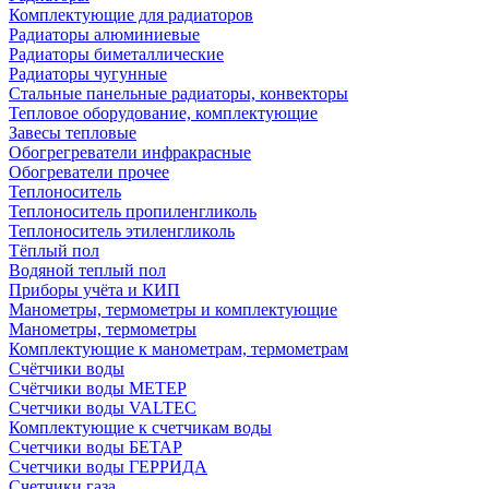
Комплектующие для радиаторов
Радиаторы алюминиевые
Радиаторы биметаллические
Радиаторы чугунные
Стальные панельные радиаторы, конвекторы
Тепловое оборудование, комплектующие
Завесы тепловые
Обогрегреватели инфракрасные
Обогреватели прочее
Теплоноситель
Теплоноситель пропиленгликоль
Теплоноситель этиленгликоль
Тёплый пол
Водяной теплый пол
Приборы учёта и КИП
Манометры, термометры и комплектующие
Манометры, термометры
Комплектующие к манометрам, термометрам
Счётчики воды
Счётчики воды МЕТЕР
Счетчики воды VALTEC
Комплектующие к счетчикам воды
Счетчики воды БЕТАР
Счетчики воды ГЕРРИДА
Счетчики газа