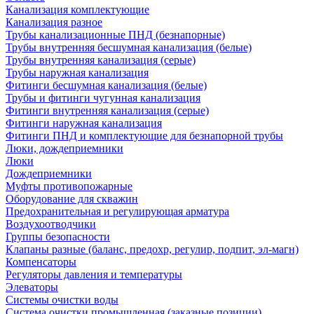
Канализация комплектующие
Канализация разное
Трубы канализационные ПНД (безнапорные)
Трубы внутренняя бесшумная канализация (белые)
Трубы внутренняя канализация (серые)
Трубы наружная канализация
Фитинги бесшумная канализация (белые)
Трубы и фитинги чугунная канализация
Фитинги внутренняя канализация (серые)
Фитинги наружная канализация
Фитинги ПНД и комплектующие для безнапорной трубы
Люки, дождеприемники
Люки
Дождеприемники
Муфты противопожарные
Оборудование для скважин
Предохранительная и регулирующая арматура
Воздухоотводчики
Группы безопасности
Клапаны разные (баланс, предохр, регулир, подпит, эл-магн)
Компенсаторы
Регуляторы давления и температуры
Элеваторы
Системы очистки воды
Система очистки промышленная (заказные позиции)