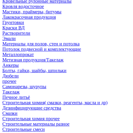
Кровельные рулонные материалы
Кровля водосточное
Мастики, праймеры, битумы
Лакокрасочная продукция
Грунтовки
Краски ВД
Растворители
Эмали
Материалы для полов, стен и потолка
Потолок подвесной и комплектующие
Металлопрокат
Метизная продукция/Такелаж
Анкеры
Болты, гайки, шайбы, шпильки
Дюбели
прочее
Самонарезы, шурупы
Такелаж
Печное литьё
Строительная химия( смазки, реагенты, масла и др)
Дезинфицирующие средства
Смазки
Строительная химия прочее
Строительные материалы разное
Строительные смеси