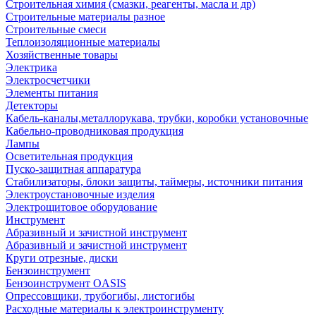
Строительная химия (смазки, реагенты, масла и др)
Строительные материалы разное
Строительные смеси
Теплоизоляционные материалы
Хозяйственные товары
Электрика
Электросчетчики
Элементы питания
Детекторы
Кабель-каналы,металлорукава, трубки, коробки установочные
Кабельно-проводниковая продукция
Лампы
Осветительная продукция
Пуско-защитная аппаратура
Стабилизаторы, блоки защиты, таймеры, источники питания
Электроустановочные изделия
Электрощитовое оборудование
Инструмент
Абразивный и зачистной инструмент
Абразивный и зачистной инструмент
Круги отрезные, диски
Бензоинструмент
Бензоинструмент OASIS
Опрессовщики, трубогибы, листогибы
Расходные материалы к электроинструменту