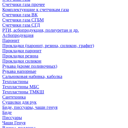
Счетчики газа прочее
Комплектующие к счетчикам газа
Счетчики газа ВК
Счетчики газа СГБМ
Счетчики газа СГД
РТИ, асбопродукция, полиуретан и др.
Асбопродукция
Паронит
Прокладки (паронит, резина, силикон, графит)
Прокладки паронит
Прокладки резина
Прокладки силикон
Рукава (кроме поливочных)
Рукава напорные
Сальниковая набивка, каболка
Техпластины
Техпластины МБС
Техпластины ТМКЩ
Сантехника
Сушилки для рук
Биде, писсуары, чаши генуя
Биде
Писсуары
Чаши Генуя
Ванны, поддоны