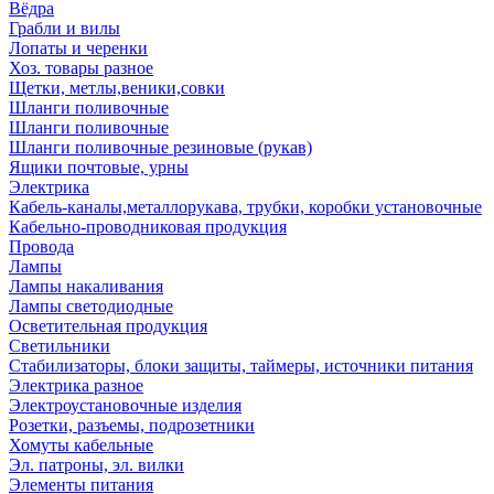
Вёдра
Грабли и вилы
Лопаты и черенки
Хоз. товары разное
Щетки, метлы,веники,совки
Шланги поливочные
Шланги поливочные
Шланги поливочные резиновые (рукав)
Ящики почтовые, урны
Электрика
Кабель-каналы,металлорукава, трубки, коробки установочные
Кабельно-проводниковая продукция
Провода
Лампы
Лампы накаливания
Лампы светодиодные
Осветительная продукция
Светильники
Стабилизаторы, блоки защиты, таймеры, источники питания
Электрика разное
Электроустановочные изделия
Розетки, разъемы, подрозетники
Хомуты кабельные
Эл. патроны, эл. вилки
Элементы питания