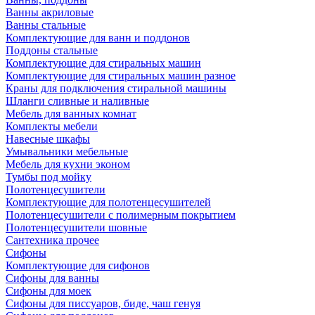
Ванны акриловые
Ванны стальные
Комплектующие для ванн и поддонов
Поддоны стальные
Комплектующие для стиральных машин
Комплектующие для стиральных машин разное
Краны для подключения стиральной машины
Шланги сливные и наливные
Мебель для ванных комнат
Комплекты мебели
Навесные шкафы
Умывальники мебельные
Мебель для кухни эконом
Тумбы под мойку
Полотенцесушители
Комплектующие для полотенцесушителей
Полотенцесушители с полимерным покрытием
Полотенцесушители шовные
Сантехника прочее
Сифоны
Комплектующие для сифонов
Сифоны для ванны
Сифоны для моек
Сифоны для писсуаров, биде, чаш генуя