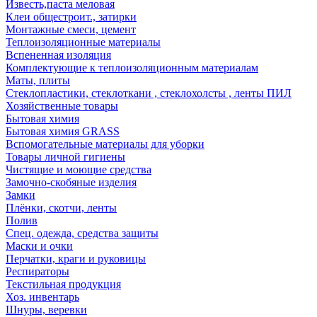
Известь,паста меловая
Клеи общестроит., затирки
Монтажные смеси, цемент
Теплоизоляционные материалы
Вспененная изоляция
Комплектующие к теплоизоляционным материалам
Маты, плиты
Стеклопластики, стеклоткани , стеклохолсты , ленты ПИЛ
Хозяйственные товары
Бытовая химия
Бытовая химия GRASS
Вспомогательные материалы для уборки
Товары личной гигиены
Чистящие и моющие средства
Замочно-скобяные изделия
Замки
Плёнки, скотчи, ленты
Полив
Спец. одежда, средства защиты
Маски и очки
Перчатки, краги и руковицы
Респираторы
Текстильная продукция
Хоз. инвентарь
Шнуры, веревки