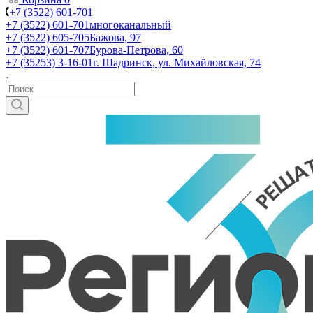
+7 (3522) 601-701
+7 (3522) 601-701
многоканальный
+7 (3522) 605-705
Бажова, 97
+7 (3522) 601-707
Бурова-Петрова, 60
+7 (35253) 3-16-01
г. Шадринск, ул. Михайловская, 74