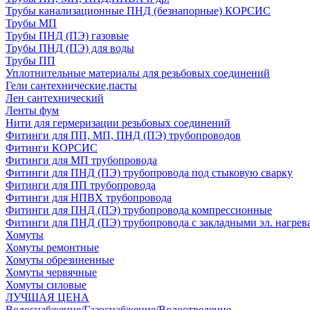
Трубы канализационные ПНД (безнапорные) КОРСИС
Трубы МП
Трубы ПНД (ПЭ) газовые
Трубы ПНД (ПЭ) для воды
Трубы ПП
Уплотнительные материалы для резьбовых соединений
Гели сантехнические,пасты
Лен сантехнический
Ленты фум
Нити для гермеризации резьбовых соединений
Фитинги для ПП, МП, ПНД (ПЭ) трубопроводов
Фитинги КОРСИС
Фитинги для МП трубопровода
Фитинги для ПНД (ПЭ) трубопровода под стыковую сварку
Фитинги для ПП трубопровода
Фитинги для НПВХ трубопровода
Фитинги для ПНД (ПЭ) трубопровода компрессионные
Фитинги для ПНД (ПЭ) трубопровода с закладными эл. нагрев
Хомуты
Хомуты ремонтные
Хомуты обрезиненные
Хомуты червячные
Хомуты силовые
ЛУЧШАЯ ЦЕНА
Водоснабжение/Газоснабжение/Водоотведение