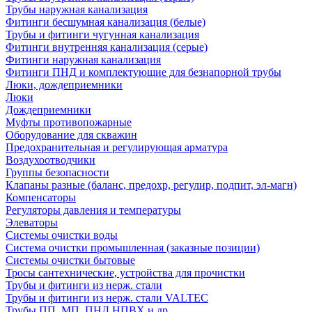
Трубы наружная канализация
Фитинги бесшумная канализация (белые)
Трубы и фитинги чугунная канализация
Фитинги внутренняя канализация (серые)
Фитинги наружная канализация
Фитинги ПНД и комплектующие для безнапорной трубы
Люки, дождеприемники
Люки
Дождеприемники
Муфты противопожарные
Оборудование для скважин
Предохранительная и регулирующая арматура
Воздухоотводчики
Группы безопасности
Клапаны разные (баланс, предохр, регулир, подпит, эл-магн)
Компенсаторы
Регуляторы давления и температуры
Элеваторы
Системы очистки воды
Система очистки промышленная (заказные позиции)
Системы очистки бытовые
Тросы сантехнические, устройства для прочистки
Трубы и фитинги из нерж. стали
Трубы и фитинги из нерж. стали VALTEC
Трубы ПП, МП, ПНД,НПВХ и др.