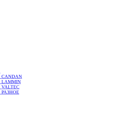
а
ода CANDAN
да LAMMIN
да VALTEC
да РАЗНОЕ