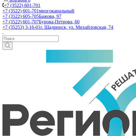
+7 (3522) 601-701
+7 (3522) 601-701
многоканальный
+7 (3522) 605-705
Бажова, 97
+7 (3522) 601-707
Бурова-Петрова, 60
+7 (35253) 3-16-01
г. Шадринск, ул. Михайловская, 74