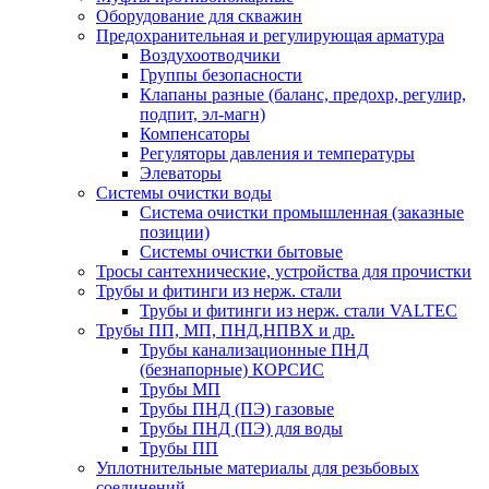
Оборудование для скважин
Предохранительная и регулирующая арматура
Воздухоотводчики
Группы безопасности
Клапаны разные (баланс, предохр, регулир,
подпит, эл-магн)
Компенсаторы
Регуляторы давления и температуры
Элеваторы
Системы очистки воды
Система очистки промышленная (заказные
позиции)
Системы очистки бытовые
Тросы сантехнические, устройства для прочистки
Трубы и фитинги из нерж. стали
Трубы и фитинги из нерж. стали VALTEC
Трубы ПП, МП, ПНД,НПВХ и др.
Трубы канализационные ПНД
(безнапорные) КОРСИС
Трубы МП
Трубы ПНД (ПЭ) газовые
Трубы ПНД (ПЭ) для воды
Трубы ПП
Уплотнительные материалы для резьбовых
соединений