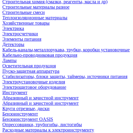
Строительная химия (смазки, реагенты, масла и др)
Строительные материалы разное
Строительные смеси
Теплоизоляционные материалы
Хозяйственные товары
Электрика
Электросчетчики
Элементы питания
Детекторы
Кабель-каналы,металлорукава, трубки, коробки установочные
Кабельно-проводниковая продукция
Лампы
Осветительная продукция
Пуско-защитная аппаратура
Стабилизаторы, блоки защиты, таймеры, источники питания
Электроустановочные изделия
Электрощитовое оборудование
Инструмент
Абразивный и зачистной инструмент
Абразивный и зачистной инструмент
Круги отрезные, диски
Бензоинструмент
Бензоинструмент OASIS
Опрессовщики, трубогибы, листогибы
Расходные материалы к электроинструменту