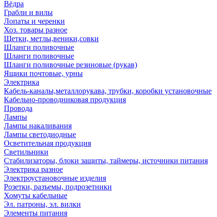
Вёдра
Грабли и вилы
Лопаты и черенки
Хоз. товары разное
Щетки, метлы,веники,совки
Шланги поливочные
Шланги поливочные
Шланги поливочные резиновые (рукав)
Ящики почтовые, урны
Электрика
Кабель-каналы,металлорукава, трубки, коробки установочные
Кабельно-проводниковая продукция
Провода
Лампы
Лампы накаливания
Лампы светодиодные
Осветительная продукция
Светильники
Стабилизаторы, блоки защиты, таймеры, источники питания
Электрика разное
Электроустановочные изделия
Розетки, разъемы, подрозетники
Хомуты кабельные
Эл. патроны, эл. вилки
Элементы питания