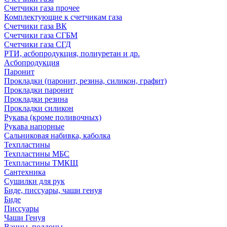
Счетчики газа прочее
Комплектующие к счетчикам газа
Счетчики газа ВК
Счетчики газа СГБМ
Счетчики газа СГД
РТИ, асбопродукция, полиуретан и др.
Асбопродукция
Паронит
Прокладки (паронит, резина, силикон, графит)
Прокладки паронит
Прокладки резина
Прокладки силикон
Рукава (кроме поливочных)
Рукава напорные
Сальниковая набивка, каболка
Техпластины
Техпластины МБС
Техпластины ТМКЩ
Сантехника
Сушилки для рук
Биде, писсуары, чаши генуя
Биде
Писсуары
Чаши Генуя
Ванны, поддоны