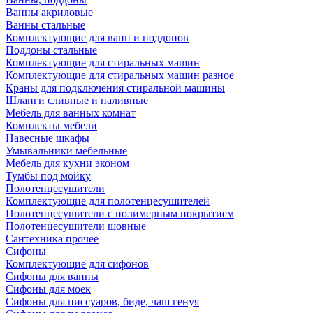
Ванны акриловые
Ванны стальные
Комплектующие для ванн и поддонов
Поддоны стальные
Комплектующие для стиральных машин
Комплектующие для стиральных машин разное
Краны для подключения стиральной машины
Шланги сливные и наливные
Мебель для ванных комнат
Комплекты мебели
Навесные шкафы
Умывальники мебельные
Мебель для кухни эконом
Тумбы под мойку
Полотенцесушители
Комплектующие для полотенцесушителей
Полотенцесушители с полимерным покрытием
Полотенцесушители шовные
Сантехника прочее
Сифоны
Комплектующие для сифонов
Сифоны для ванны
Сифоны для моек
Сифоны для писсуаров, биде, чаш генуя