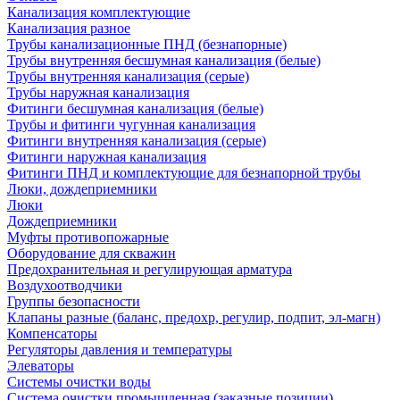
Канализация комплектующие
Канализация разное
Трубы канализационные ПНД (безнапорные)
Трубы внутренняя бесшумная канализация (белые)
Трубы внутренняя канализация (серые)
Трубы наружная канализация
Фитинги бесшумная канализация (белые)
Трубы и фитинги чугунная канализация
Фитинги внутренняя канализация (серые)
Фитинги наружная канализация
Фитинги ПНД и комплектующие для безнапорной трубы
Люки, дождеприемники
Люки
Дождеприемники
Муфты противопожарные
Оборудование для скважин
Предохранительная и регулирующая арматура
Воздухоотводчики
Группы безопасности
Клапаны разные (баланс, предохр, регулир, подпит, эл-магн)
Компенсаторы
Регуляторы давления и температуры
Элеваторы
Системы очистки воды
Система очистки промышленная (заказные позиции)