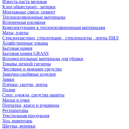
Известь,паста меловая
Клеи общестроит., затирки
Монтажные смеси, цемент
Теплоизоляционные материалы
Вспененная изоляция
Комплектующие к теплоизоляционным материалам
Маты, плиты
Стеклопластики, стеклоткани , стеклохолсты , ленты ПИЛ
Хозяйственные товары
Бытовая химия
Бытовая химия GRASS
Вспомогательные материалы для уборки
Товары личной гигиены
Чистящие и моющие средства
Замочно-скобяные изделия
Замки
Плёнки, скотчи, ленты
Полив
Спец. одежда, средства защиты
Маски и очки
Перчатки, краги и руковицы
Респираторы
Текстильная продукция
Хоз. инвентарь
Шнуры, веревки