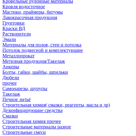
Кровельные рулонные материалы
Кровля водосточное
Мастики, праймеры, битумы
Лакокрасочная продукция
Грунтовки
Краски ВД
Растворители
Эмали
Материалы для полов, стен и потолка
Потолок подвесной и комплектующие
Металлопрокат
Метизная продукция/Такелаж
Анкеры
Болты, гайки, шайбы, шпильки
Дюбели
прочее
Самонарезы, шурупы
Такелаж
Печное литьё
Строительная химия( смазки, реагенты, масла и др)
Дезинфицирующие средства
Смазки
Строительная химия прочее
Строительные материалы разное
Строительные смеси