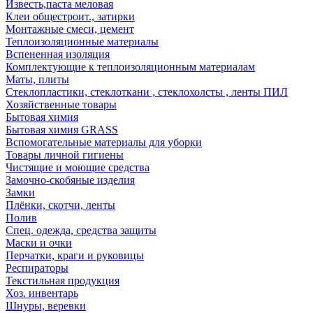
Известь,паста меловая
Клеи общестроит., затирки
Монтажные смеси, цемент
Теплоизоляционные материалы
Вспененная изоляция
Комплектующие к теплоизоляционным материалам
Маты, плиты
Стеклопластики, стеклоткани , стеклохолсты , ленты ПИЛ
Хозяйственные товары
Бытовая химия
Бытовая химия GRASS
Вспомогательные материалы для уборки
Товары личной гигиены
Чистящие и моющие средства
Замочно-скобяные изделия
Замки
Плёнки, скотчи, ленты
Полив
Спец. одежда, средства защиты
Маски и очки
Перчатки, краги и руковицы
Респираторы
Текстильная продукция
Хоз. инвентарь
Шнуры, веревки