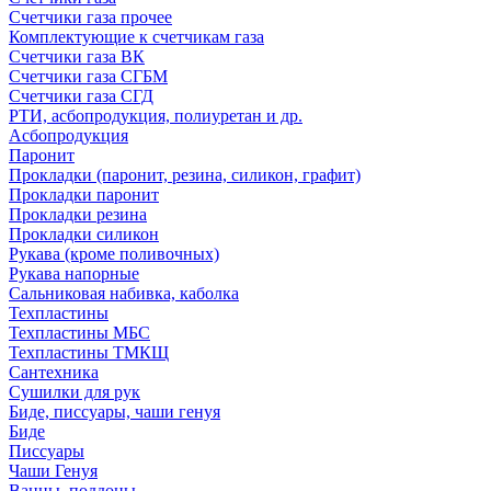
Счетчики газа прочее
Комплектующие к счетчикам газа
Счетчики газа ВК
Счетчики газа СГБМ
Счетчики газа СГД
РТИ, асбопродукция, полиуретан и др.
Асбопродукция
Паронит
Прокладки (паронит, резина, силикон, графит)
Прокладки паронит
Прокладки резина
Прокладки силикон
Рукава (кроме поливочных)
Рукава напорные
Сальниковая набивка, каболка
Техпластины
Техпластины МБС
Техпластины ТМКЩ
Сантехника
Сушилки для рук
Биде, писсуары, чаши генуя
Биде
Писсуары
Чаши Генуя
Ванны, поддоны