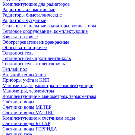
Комплектующие для радиаторов
Радиаторы алюминиевые
Радиаторы биметаллические
Радиаторы чугунные
Стальные панельные радиаторы, конвекторы
Тепловое оборудование, комплектующие
Завесы тепловые
Обогрегреватели инфракрасные
Обогреватели прочее
Теплоноситель
Теплоноситель пропиленгликоль
Теплоноситель этиленгликоль
Тёплый пол
Водяной теплый пол
Приборы учёта и КИП
Манометры, термометры и комплектующие
Манометры, термометры
Комплектующие к манометрам, термометрам
Счётчики воды
Счётчики воды МЕТЕР
Счетчики воды VALTEC
Комплектующие к счетчикам воды
Счетчики воды БЕТАР
Счетчики воды ГЕРРИДА
Счетчики газа