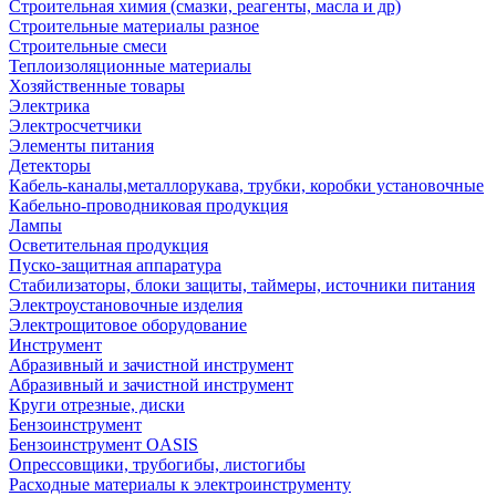
Строительная химия (смазки, реагенты, масла и др)
Строительные материалы разное
Строительные смеси
Теплоизоляционные материалы
Хозяйственные товары
Электрика
Электросчетчики
Элементы питания
Детекторы
Кабель-каналы,металлорукава, трубки, коробки установочные
Кабельно-проводниковая продукция
Лампы
Осветительная продукция
Пуско-защитная аппаратура
Стабилизаторы, блоки защиты, таймеры, источники питания
Электроустановочные изделия
Электрощитовое оборудование
Инструмент
Абразивный и зачистной инструмент
Абразивный и зачистной инструмент
Круги отрезные, диски
Бензоинструмент
Бензоинструмент OASIS
Опрессовщики, трубогибы, листогибы
Расходные материалы к электроинструменту