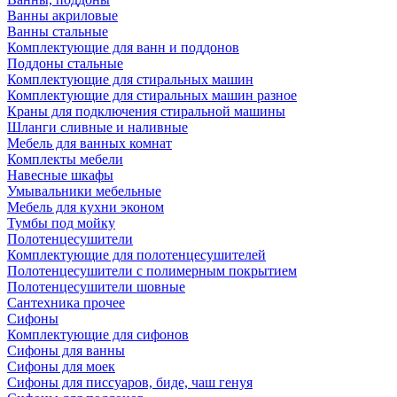
Ванны акриловые
Ванны стальные
Комплектующие для ванн и поддонов
Поддоны стальные
Комплектующие для стиральных машин
Комплектующие для стиральных машин разное
Краны для подключения стиральной машины
Шланги сливные и наливные
Мебель для ванных комнат
Комплекты мебели
Навесные шкафы
Умывальники мебельные
Мебель для кухни эконом
Тумбы под мойку
Полотенцесушители
Комплектующие для полотенцесушителей
Полотенцесушители с полимерным покрытием
Полотенцесушители шовные
Сантехника прочее
Сифоны
Комплектующие для сифонов
Сифоны для ванны
Сифоны для моек
Сифоны для писсуаров, биде, чаш генуя