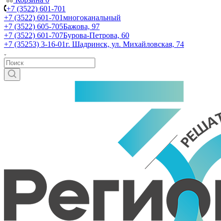
+7 (3522) 601-701
+7 (3522) 601-701
многоканальный
+7 (3522) 605-705
Бажова, 97
+7 (3522) 601-707
Бурова-Петрова, 60
+7 (35253) 3-16-01
г. Шадринск, ул. Михайловская, 74