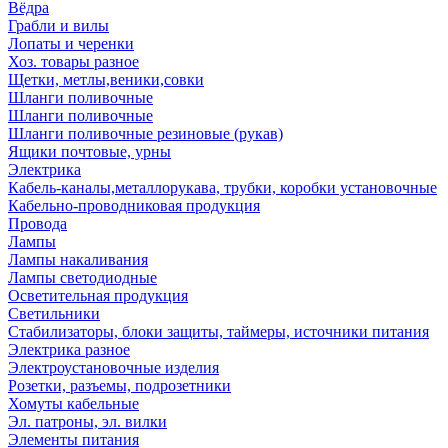
Вёдра
Грабли и вилы
Лопаты и черенки
Хоз. товары разное
Щетки, метлы,веники,совки
Шланги поливочные
Шланги поливочные
Шланги поливочные резиновые (рукав)
Ящики почтовые, урны
Электрика
Кабель-каналы,металлорукава, трубки, коробки установочные
Кабельно-проводниковая продукция
Провода
Лампы
Лампы накаливания
Лампы светодиодные
Осветительная продукция
Светильники
Стабилизаторы, блоки защиты, таймеры, источники питания
Электрика разное
Электроустановочные изделия
Розетки, разъемы, подрозетники
Хомуты кабельные
Эл. патроны, эл. вилки
Элементы питания