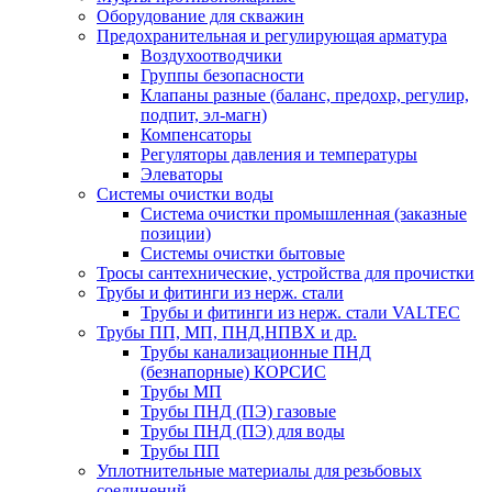
Оборудование для скважин
Предохранительная и регулирующая арматура
Воздухоотводчики
Группы безопасности
Клапаны разные (баланс, предохр, регулир,
подпит, эл-магн)
Компенсаторы
Регуляторы давления и температуры
Элеваторы
Системы очистки воды
Система очистки промышленная (заказные
позиции)
Системы очистки бытовые
Тросы сантехнические, устройства для прочистки
Трубы и фитинги из нерж. стали
Трубы и фитинги из нерж. стали VALTEC
Трубы ПП, МП, ПНД,НПВХ и др.
Трубы канализационные ПНД
(безнапорные) КОРСИС
Трубы МП
Трубы ПНД (ПЭ) газовые
Трубы ПНД (ПЭ) для воды
Трубы ПП
Уплотнительные материалы для резьбовых
соединений