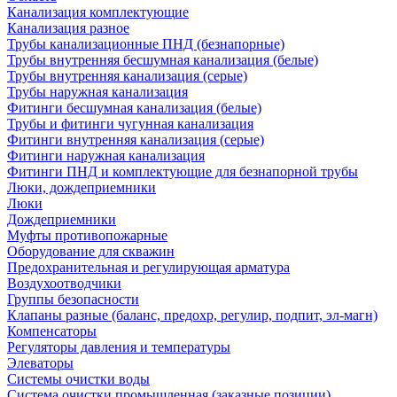
Канализация комплектующие
Канализация разное
Трубы канализационные ПНД (безнапорные)
Трубы внутренняя бесшумная канализация (белые)
Трубы внутренняя канализация (серые)
Трубы наружная канализация
Фитинги бесшумная канализация (белые)
Трубы и фитинги чугунная канализация
Фитинги внутренняя канализация (серые)
Фитинги наружная канализация
Фитинги ПНД и комплектующие для безнапорной трубы
Люки, дождеприемники
Люки
Дождеприемники
Муфты противопожарные
Оборудование для скважин
Предохранительная и регулирующая арматура
Воздухоотводчики
Группы безопасности
Клапаны разные (баланс, предохр, регулир, подпит, эл-магн)
Компенсаторы
Регуляторы давления и температуры
Элеваторы
Системы очистки воды
Система очистки промышленная (заказные позиции)