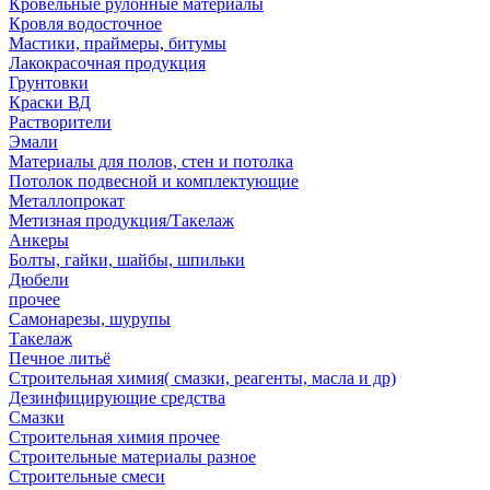
Кровельные рулонные материалы
Кровля водосточное
Мастики, праймеры, битумы
Лакокрасочная продукция
Грунтовки
Краски ВД
Растворители
Эмали
Материалы для полов, стен и потолка
Потолок подвесной и комплектующие
Металлопрокат
Метизная продукция/Такелаж
Анкеры
Болты, гайки, шайбы, шпильки
Дюбели
прочее
Самонарезы, шурупы
Такелаж
Печное литьё
Строительная химия( смазки, реагенты, масла и др)
Дезинфицирующие средства
Смазки
Строительная химия прочее
Строительные материалы разное
Строительные смеси