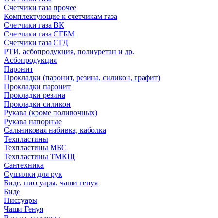
Счетчики газа прочее
Комплектующие к счетчикам газа
Счетчики газа ВК
Счетчики газа СГБМ
Счетчики газа СГД
РТИ, асбопродукция, полиуретан и др.
Асбопродукция
Паронит
Прокладки (паронит, резина, силикон, графит)
Прокладки паронит
Прокладки резина
Прокладки силикон
Рукава (кроме поливочных)
Рукава напорные
Сальниковая набивка, каболка
Техпластины
Техпластины МБС
Техпластины ТМКЩ
Сантехника
Сушилки для рук
Биде, писсуары, чаши генуя
Биде
Писсуары
Чаши Генуя
Ванны, поддоны