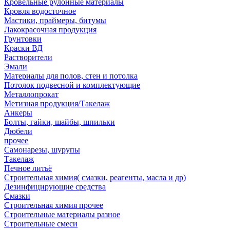
Кровельные рулонные материалы
Кровля водосточное
Мастики, праймеры, битумы
Лакокрасочная продукция
Грунтовки
Краски ВД
Растворители
Эмали
Материалы для полов, стен и потолка
Потолок подвесной и комплектующие
Металлопрокат
Метизная продукция/Такелаж
Анкеры
Болты, гайки, шайбы, шпильки
Дюбели
прочее
Самонарезы, шурупы
Такелаж
Печное литьё
Строительная химия( смазки, реагенты, масла и др)
Дезинфицирующие средства
Смазки
Строительная химия прочее
Строительные материалы разное
Строительные смеси