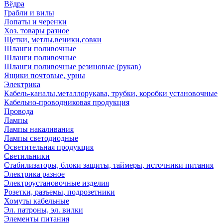
Вёдра
Грабли и вилы
Лопаты и черенки
Хоз. товары разное
Щетки, метлы,веники,совки
Шланги поливочные
Шланги поливочные
Шланги поливочные резиновые (рукав)
Ящики почтовые, урны
Электрика
Кабель-каналы,металлорукава, трубки, коробки установочные
Кабельно-проводниковая продукция
Провода
Лампы
Лампы накаливания
Лампы светодиодные
Осветительная продукция
Светильники
Стабилизаторы, блоки защиты, таймеры, источники питания
Электрика разное
Электроустановочные изделия
Розетки, разъемы, подрозетники
Хомуты кабельные
Эл. патроны, эл. вилки
Элементы питания