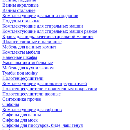
Ванны акриловые
Ванны стальные
Комплектующие для ванн и поддонов
Поддоны стальные
Комплектующие для стиральных машин
Комплектующие для стиральных машин разное
Краны для подключения стиральной машины
Шланги сливные и наливные
Мебель для ванных комнат
Комплекты мебели
Навесные шкафы
Умывальники мебельные
Мебель для кухни эконом
Тумбы под мойку
Полотенцесушители
Комплектующие для полотенцесушителей
Полотенцесушители с полимерным покрытием
Полотенцесушители шовные
Сантехника прочее
Сифоны
Комплектующие для сифонов
Сифоны для ванны
Сифоны для моек
Сифоны для писсуаров, биде, чаш генуя