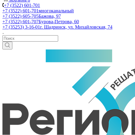
+7 (3522) 601-701
+7 (3522) 601-701
многоканальный
+7 (3522) 605-705
Бажова, 97
+7 (3522) 601-707
Бурова-Петрова, 60
+7 (35253) 3-16-01
г. Шадринск, ул. Михайловская, 74