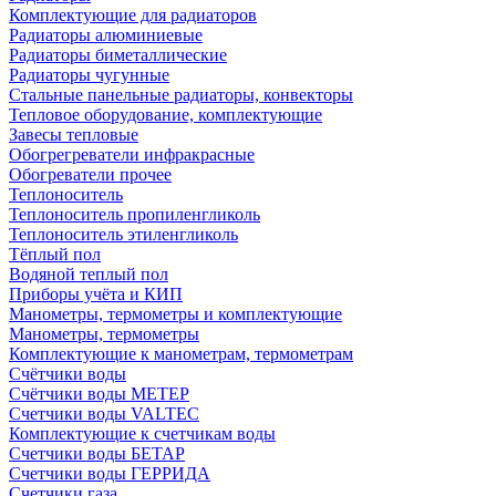
Комплектующие для радиаторов
Радиаторы алюминиевые
Радиаторы биметаллические
Радиаторы чугунные
Стальные панельные радиаторы, конвекторы
Тепловое оборудование, комплектующие
Завесы тепловые
Обогрегреватели инфракрасные
Обогреватели прочее
Теплоноситель
Теплоноситель пропиленгликоль
Теплоноситель этиленгликоль
Тёплый пол
Водяной теплый пол
Приборы учёта и КИП
Манометры, термометры и комплектующие
Манометры, термометры
Комплектующие к манометрам, термометрам
Счётчики воды
Счётчики воды МЕТЕР
Счетчики воды VALTEC
Комплектующие к счетчикам воды
Счетчики воды БЕТАР
Счетчики воды ГЕРРИДА
Счетчики газа