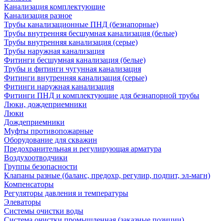
Канализация комплектующие
Канализация разное
Трубы канализационные ПНД (безнапорные)
Трубы внутренняя бесшумная канализация (белые)
Трубы внутренняя канализация (серые)
Трубы наружная канализация
Фитинги бесшумная канализация (белые)
Трубы и фитинги чугунная канализация
Фитинги внутренняя канализация (серые)
Фитинги наружная канализация
Фитинги ПНД и комплектующие для безнапорной трубы
Люки, дождеприемники
Люки
Дождеприемники
Муфты противопожарные
Оборудование для скважин
Предохранительная и регулирующая арматура
Воздухоотводчики
Группы безопасности
Клапаны разные (баланс, предохр, регулир, подпит, эл-магн)
Компенсаторы
Регуляторы давления и температуры
Элеваторы
Системы очистки воды
Система очистки промышленная (заказные позиции)