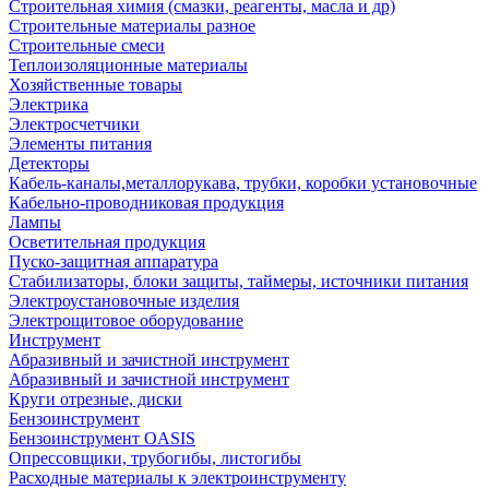
Строительная химия (смазки, реагенты, масла и др)
Строительные материалы разное
Строительные смеси
Теплоизоляционные материалы
Хозяйственные товары
Электрика
Электросчетчики
Элементы питания
Детекторы
Кабель-каналы,металлорукава, трубки, коробки установочные
Кабельно-проводниковая продукция
Лампы
Осветительная продукция
Пуско-защитная аппаратура
Стабилизаторы, блоки защиты, таймеры, источники питания
Электроустановочные изделия
Электрощитовое оборудование
Инструмент
Абразивный и зачистной инструмент
Абразивный и зачистной инструмент
Круги отрезные, диски
Бензоинструмент
Бензоинструмент OASIS
Опрессовщики, трубогибы, листогибы
Расходные материалы к электроинструменту