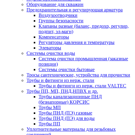
Оборудование для скважин
Предохранительная и регулирующая арматура
Воздухоотводчики
Группы безопасности
Клапаны разные (баланс, предохр, регулир,
подпит, эл-магн)
Компенсаторы
Регуляторы давления и температуры
Элеваторы
Системы очистки воды
Система очистки промышленная (заказные
позиции)
Системы очистки бытовые
Тросы сантехнические, устройства для прочистки
Трубы и фитинги из нерж. стали
Трубы и фитинги из нерж. стали VALTEC
Трубы ПП, МП, ПНД,НПВХ и др.
Трубы канализационные ПНД
(безнапорные) КОРСИС
Трубы МП
Трубы ПНД (ПЭ) газовые
Трубы ПНД (ПЭ) для воды
Трубы ПП
Уплотнительные материалы для резьбовых
соединений