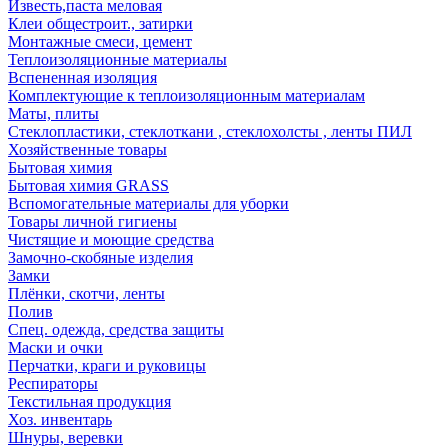
Известь,паста меловая
Клеи общестроит., затирки
Монтажные смеси, цемент
Теплоизоляционные материалы
Вспененная изоляция
Комплектующие к теплоизоляционным материалам
Маты, плиты
Стеклопластики, стеклоткани , стеклохолсты , ленты ПИЛ
Хозяйственные товары
Бытовая химия
Бытовая химия GRASS
Вспомогательные материалы для уборки
Товары личной гигиены
Чистящие и моющие средства
Замочно-скобяные изделия
Замки
Плёнки, скотчи, ленты
Полив
Спец. одежда, средства защиты
Маски и очки
Перчатки, краги и руковицы
Респираторы
Текстильная продукция
Хоз. инвентарь
Шнуры, веревки