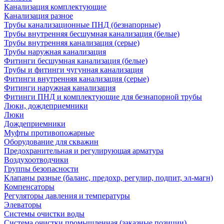
Канализация комплектующие
Канализация разное
Трубы канализационные ПНД (безнапорные)
Трубы внутренняя бесшумная канализация (белые)
Трубы внутренняя канализация (серые)
Трубы наружная канализация
Фитинги бесшумная канализация (белые)
Трубы и фитинги чугунная канализация
Фитинги внутренняя канализация (серые)
Фитинги наружная канализация
Фитинги ПНД и комплектующие для безнапорной трубы
Люки, дождеприемники
Люки
Дождеприемники
Муфты противопожарные
Оборудование для скважин
Предохранительная и регулирующая арматура
Воздухоотводчики
Группы безопасности
Клапаны разные (баланс, предохр, регулир, подпит, эл-магн)
Компенсаторы
Регуляторы давления и температуры
Элеваторы
Системы очистки воды
Система очистки промышленная (заказные позиции)