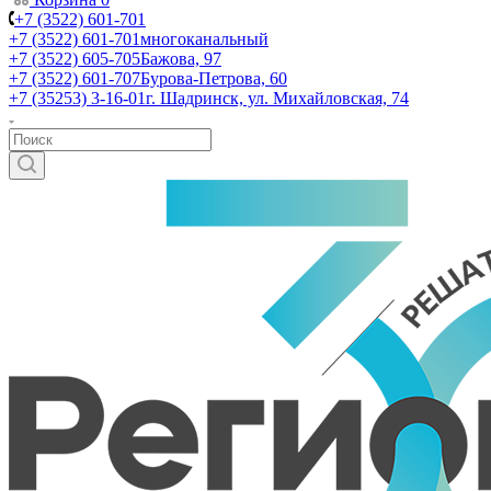
+7 (3522) 601-701
+7 (3522) 601-701
многоканальный
+7 (3522) 605-705
Бажова, 97
+7 (3522) 601-707
Бурова-Петрова, 60
+7 (35253) 3-16-01
г. Шадринск, ул. Михайловская, 74