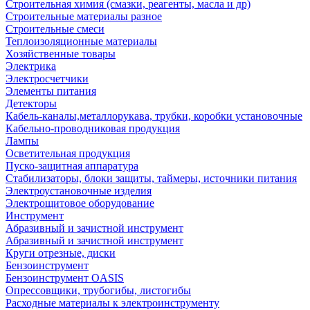
Строительная химия (смазки, реагенты, масла и др)
Строительные материалы разное
Строительные смеси
Теплоизоляционные материалы
Хозяйственные товары
Электрика
Электросчетчики
Элементы питания
Детекторы
Кабель-каналы,металлорукава, трубки, коробки установочные
Кабельно-проводниковая продукция
Лампы
Осветительная продукция
Пуско-защитная аппаратура
Стабилизаторы, блоки защиты, таймеры, источники питания
Электроустановочные изделия
Электрощитовое оборудование
Инструмент
Абразивный и зачистной инструмент
Абразивный и зачистной инструмент
Круги отрезные, диски
Бензоинструмент
Бензоинструмент OASIS
Опрессовщики, трубогибы, листогибы
Расходные материалы к электроинструменту