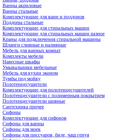
Ванны акриловые
Ванны стальные
Комплектующие для ванн и поддонов
Поддоны стальные
Комплектующие для стиральных машин
Комплектующие для стиральных машин разное
Краны для подключения стиральной машины
Шланги сливные и наливные
Мебель для ванных комнат
Комплекты мебели
Навесные шкафы
Умывальники мебельные
Мебель для кухни эконом
Тумбы под мойку
Полотенцесушители
Комплектующие для полотенцесушителей
Полотенцесушители с полимерным покрытием
Полотенцесушители шовные
Сантехника прочее
Сифоны
Комплектующие для сифонов
Сифоны для ванны
Сифоны для моек
Сифоны для писсуаров, биде, чаш генуя