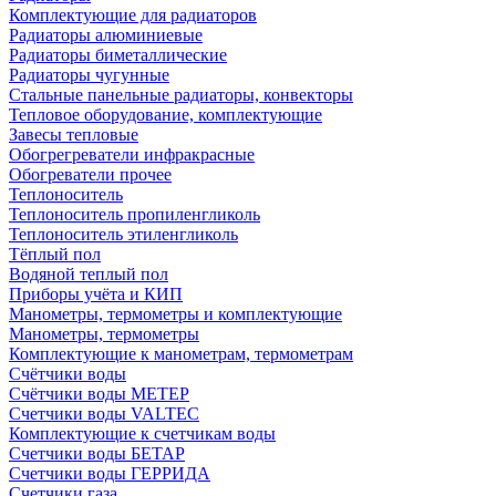
Комплектующие для радиаторов
Радиаторы алюминиевые
Радиаторы биметаллические
Радиаторы чугунные
Стальные панельные радиаторы, конвекторы
Тепловое оборудование, комплектующие
Завесы тепловые
Обогрегреватели инфракрасные
Обогреватели прочее
Теплоноситель
Теплоноситель пропиленгликоль
Теплоноситель этиленгликоль
Тёплый пол
Водяной теплый пол
Приборы учёта и КИП
Манометры, термометры и комплектующие
Манометры, термометры
Комплектующие к манометрам, термометрам
Счётчики воды
Счётчики воды МЕТЕР
Счетчики воды VALTEC
Комплектующие к счетчикам воды
Счетчики воды БЕТАР
Счетчики воды ГЕРРИДА
Счетчики газа