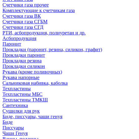
Счетчики газа прочее
Комплектующие к счетчикам газа
Счетчики газа ВК
Счетчики газа СГБМ
Счетчики газа СГД
РТИ, асбопродукция, полиуретан и др.
Асбопродукция
Паронит
Прокладки (паронит, резина, силикон, графит)
Прокладки паронит
Прокладки резина
Прокладки силикон
Рукава (кроме поливочных)
Рукава напорные
Сальниковая набивка, каболка
Техпластины
Техпластины МБС
Техпластины ТМКЩ
Сантехника
Сушилки для рук
Биде, писсуары, чаши генуя
Биде
Писсуары
Чаши Генуя
Ванны, поддоны