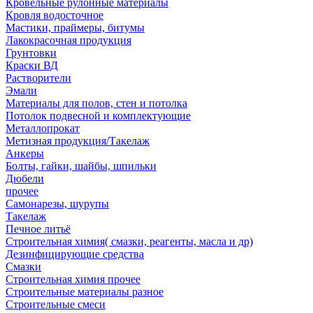
Кровельные рулонные материалы
Кровля водосточное
Мастики, праймеры, битумы
Лакокрасочная продукция
Грунтовки
Краски ВД
Растворители
Эмали
Материалы для полов, стен и потолка
Потолок подвесной и комплектующие
Металлопрокат
Метизная продукция/Такелаж
Анкеры
Болты, гайки, шайбы, шпильки
Дюбели
прочее
Самонарезы, шурупы
Такелаж
Печное литьё
Строительная химия( смазки, реагенты, масла и др)
Дезинфицирующие средства
Смазки
Строительная химия прочее
Строительные материалы разное
Строительные смеси