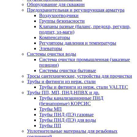
Оборудование для скважин
Предохранительная и регулирующая арматура
Воздухоотводчики
Группы безопасности
Клапаны разные (баланс, предохр, регулир,
подпит, эл-магн)
Компенсаторы
Регуляторы давления и температуры
Элеваторы
Системы очистки воды
Система очистки промышленная (заказные
позиции)
Системы очистки бытовые
Тросы сантехнические, устройства для прочистки
Трубы и фитинги из нерж. стали
Трубы и фитинги из нерж. стали VALTEC
Трубы ПП, МП, ПНД,НПВХ и др.
Трубы канализационные ПНД
(безнапорные) КОРСИС
Трубы МП
Трубы ПНД (ПЭ) газовые
Трубы ПНД (ПЭ) для воды
Трубы ПП
Уплотнительные материалы для резьбовых
соединений