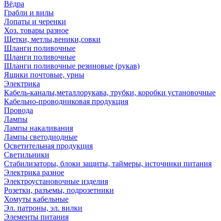
Вёдра
Грабли и вилы
Лопаты и черенки
Хоз. товары разное
Щетки, метлы,веники,совки
Шланги поливочные
Шланги поливочные
Шланги поливочные резиновые (рукав)
Ящики почтовые, урны
Электрика
Кабель-каналы,металлорукава, трубки, коробки установочные
Кабельно-проводниковая продукция
Провода
Лампы
Лампы накаливания
Лампы светодиодные
Осветительная продукция
Светильники
Стабилизаторы, блоки защиты, таймеры, источники питания
Электрика разное
Электроустановочные изделия
Розетки, разъемы, подрозетники
Хомуты кабельные
Эл. патроны, эл. вилки
Элементы питания