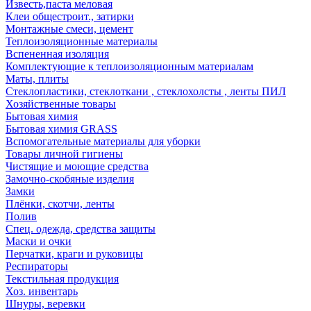
Известь,паста меловая
Клеи общестроит., затирки
Монтажные смеси, цемент
Теплоизоляционные материалы
Вспененная изоляция
Комплектующие к теплоизоляционным материалам
Маты, плиты
Стеклопластики, стеклоткани , стеклохолсты , ленты ПИЛ
Хозяйственные товары
Бытовая химия
Бытовая химия GRASS
Вспомогательные материалы для уборки
Товары личной гигиены
Чистящие и моющие средства
Замочно-скобяные изделия
Замки
Плёнки, скотчи, ленты
Полив
Спец. одежда, средства защиты
Маски и очки
Перчатки, краги и руковицы
Респираторы
Текстильная продукция
Хоз. инвентарь
Шнуры, веревки