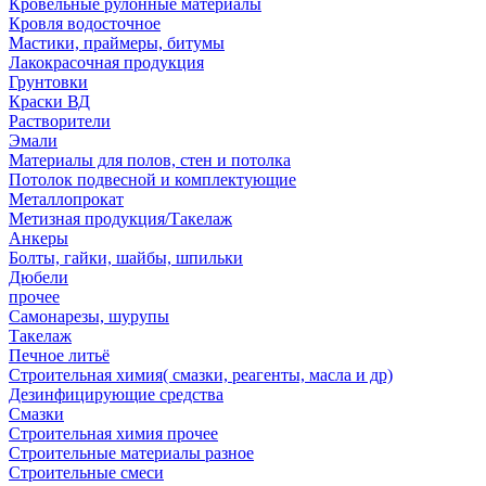
Кровельные рулонные материалы
Кровля водосточное
Мастики, праймеры, битумы
Лакокрасочная продукция
Грунтовки
Краски ВД
Растворители
Эмали
Материалы для полов, стен и потолка
Потолок подвесной и комплектующие
Металлопрокат
Метизная продукция/Такелаж
Анкеры
Болты, гайки, шайбы, шпильки
Дюбели
прочее
Самонарезы, шурупы
Такелаж
Печное литьё
Строительная химия( смазки, реагенты, масла и др)
Дезинфицирующие средства
Смазки
Строительная химия прочее
Строительные материалы разное
Строительные смеси