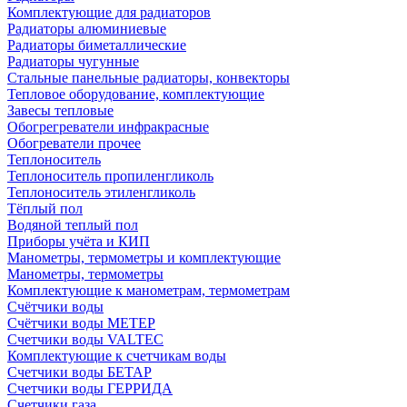
Комплектующие для радиаторов
Радиаторы алюминиевые
Радиаторы биметаллические
Радиаторы чугунные
Стальные панельные радиаторы, конвекторы
Тепловое оборудование, комплектующие
Завесы тепловые
Обогрегреватели инфракрасные
Обогреватели прочее
Теплоноситель
Теплоноситель пропиленгликоль
Теплоноситель этиленгликоль
Тёплый пол
Водяной теплый пол
Приборы учёта и КИП
Манометры, термометры и комплектующие
Манометры, термометры
Комплектующие к манометрам, термометрам
Счётчики воды
Счётчики воды МЕТЕР
Счетчики воды VALTEC
Комплектующие к счетчикам воды
Счетчики воды БЕТАР
Счетчики воды ГЕРРИДА
Счетчики газа