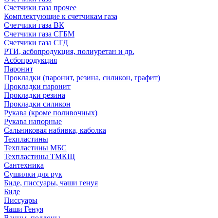
Счетчики газа прочее
Комплектующие к счетчикам газа
Счетчики газа ВК
Счетчики газа СГБМ
Счетчики газа СГД
РТИ, асбопродукция, полиуретан и др.
Асбопродукция
Паронит
Прокладки (паронит, резина, силикон, графит)
Прокладки паронит
Прокладки резина
Прокладки силикон
Рукава (кроме поливочных)
Рукава напорные
Сальниковая набивка, каболка
Техпластины
Техпластины МБС
Техпластины ТМКЩ
Сантехника
Сушилки для рук
Биде, писсуары, чаши генуя
Биде
Писсуары
Чаши Генуя
Ванны, поддоны