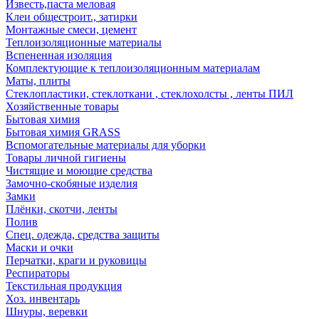
Известь,паста меловая
Клеи общестроит., затирки
Монтажные смеси, цемент
Теплоизоляционные материалы
Вспененная изоляция
Комплектующие к теплоизоляционным материалам
Маты, плиты
Стеклопластики, стеклоткани , стеклохолсты , ленты ПИЛ
Хозяйственные товары
Бытовая химия
Бытовая химия GRASS
Вспомогательные материалы для уборки
Товары личной гигиены
Чистящие и моющие средства
Замочно-скобяные изделия
Замки
Плёнки, скотчи, ленты
Полив
Спец. одежда, средства защиты
Маски и очки
Перчатки, краги и руковицы
Респираторы
Текстильная продукция
Хоз. инвентарь
Шнуры, веревки