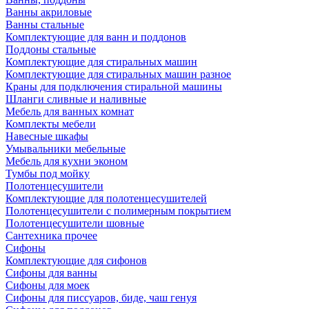
Ванны акриловые
Ванны стальные
Комплектующие для ванн и поддонов
Поддоны стальные
Комплектующие для стиральных машин
Комплектующие для стиральных машин разное
Краны для подключения стиральной машины
Шланги сливные и наливные
Мебель для ванных комнат
Комплекты мебели
Навесные шкафы
Умывальники мебельные
Мебель для кухни эконом
Тумбы под мойку
Полотенцесушители
Комплектующие для полотенцесушителей
Полотенцесушители с полимерным покрытием
Полотенцесушители шовные
Сантехника прочее
Сифоны
Комплектующие для сифонов
Сифоны для ванны
Сифоны для моек
Сифоны для писсуаров, биде, чаш генуя