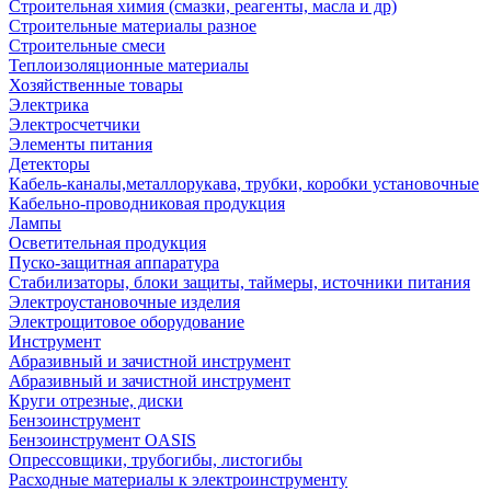
Строительная химия (смазки, реагенты, масла и др)
Строительные материалы разное
Строительные смеси
Теплоизоляционные материалы
Хозяйственные товары
Электрика
Электросчетчики
Элементы питания
Детекторы
Кабель-каналы,металлорукава, трубки, коробки установочные
Кабельно-проводниковая продукция
Лампы
Осветительная продукция
Пуско-защитная аппаратура
Стабилизаторы, блоки защиты, таймеры, источники питания
Электроустановочные изделия
Электрощитовое оборудование
Инструмент
Абразивный и зачистной инструмент
Абразивный и зачистной инструмент
Круги отрезные, диски
Бензоинструмент
Бензоинструмент OASIS
Опрессовщики, трубогибы, листогибы
Расходные материалы к электроинструменту