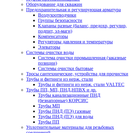
Оборудование для скважин
Предохранительная и регулирующая арматура
Воздухоотводчики
Группы безопасности
Клапаны разные (баланс, предохр, регулир,
подпит, эл-магн)
Компенсаторы
Регуляторы давления и температуры
Элеваторы
Системы очистки воды
Система очистки промышленная (заказные
позиции)
Системы очистки бытовые
Тросы сантехнические, устройства для прочистки
Трубы и фитинги из нерж. стали
Трубы и фитинги из нерж. стали VALTEC
Трубы ПП, МП, ПНД,НПВХ и др.
Трубы канализационные ПНД
(безнапорные) КОРСИС
Трубы МП
Трубы ПНД (ПЭ) газовые
Трубы ПНД (ПЭ) для воды
Трубы ПП
Уплотнительные материалы для резьбовых
соединений