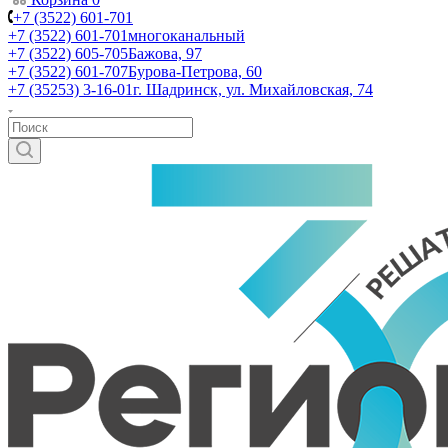
+7 (3522) 601-701
+7 (3522) 601-701
многоканальный
+7 (3522) 605-705
Бажова, 97
+7 (3522) 601-707
Бурова-Петрова, 60
+7 (35253) 3-16-01
г. Шадринск, ул. Михайловская, 74