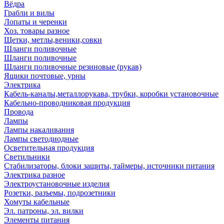
Вёдра
Грабли и вилы
Лопаты и черенки
Хоз. товары разное
Щетки, метлы,веники,совки
Шланги поливочные
Шланги поливочные
Шланги поливочные резиновые (рукав)
Ящики почтовые, урны
Электрика
Кабель-каналы,металлорукава, трубки, коробки установочные
Кабельно-проводниковая продукция
Провода
Лампы
Лампы накаливания
Лампы светодиодные
Осветительная продукция
Светильники
Стабилизаторы, блоки защиты, таймеры, источники питания
Электрика разное
Электроустановочные изделия
Розетки, разъемы, подрозетники
Хомуты кабельные
Эл. патроны, эл. вилки
Элементы питания