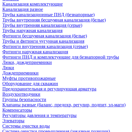
Канализация комплектующие
Канализация разное
Трубы канализационные ПНД (безнапорные)
Трубы внутренняя бесшумная канализация (белые)
Трубы внутренняя канализация (серые)
Трубы наружная канализация
Фитинги бесшумная канализация (белые)
Трубы и фитинги чугунная канализация
Фитинги внутренняя канализация (серые)
Фитинги наружная канализация
Фитинги ПНД и комплектующие для безнапорной трубы
Люки, дождеприемники
Люки
Дождеприемники
Муфты противопожарные
Оборудование для скважин
Предохранительная и регулирующая арматура
Воздухоотводчики
Группы безопасности
Клапаны разные (баланс, предохр, регулир, подпит, эл-магн)
Компенсаторы
Регуляторы давления и температуры
Элеваторы
Системы очистки воды
Система очистки промышленная (заказные позиции)