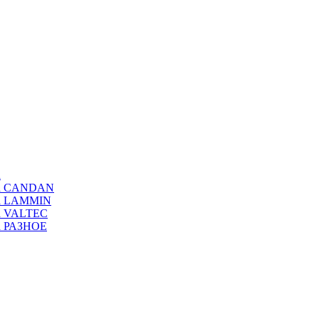
а
ода CANDAN
да LAMMIN
да VALTEC
да РАЗНОЕ