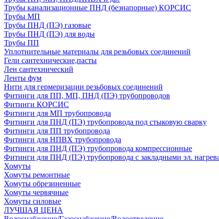
Трубы канализационные ПНД (безнапорные) КОРСИС
Трубы МП
Трубы ПНД (ПЭ) газовые
Трубы ПНД (ПЭ) для воды
Трубы ПП
Уплотнительные материалы для резьбовых соединений
Гели сантехнические,пасты
Лен сантехнический
Ленты фум
Нити для гермеризации резьбовых соединений
Фитинги для ПП, МП, ПНД (ПЭ) трубопроводов
Фитинги КОРСИС
Фитинги для МП трубопровода
Фитинги для ПНД (ПЭ) трубопровода под стыковую сварку
Фитинги для ПП трубопровода
Фитинги для НПВХ трубопровода
Фитинги для ПНД (ПЭ) трубопровода компрессионные
Фитинги для ПНД (ПЭ) трубопровода с закладными эл. нагрев
Хомуты
Хомуты ремонтные
Хомуты обрезиненные
Хомуты червячные
Хомуты силовые
ЛУЧШАЯ ЦЕНА
Водоснабжение/Газоснабжение/Водоотведение