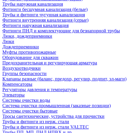
Трубы наружная канализация
Фитинги бесшумная канализация (белые)
Трубы и фитинги чугунная канализация
Фитинги внутренняя канализация (серые)
Фитинги наружная канализация
Фитинги ПНД и комплектующие для безнапорной трубы
Люки, дождеприемники
Люки
Дождеприемники
Муфты противопожарные
Оборудование для скважин
Предохранительная и регулирующая арматура
Воздухоотводчики
Группы безопасности
Клапаны разные (баланс, предохр, регулир, подпит, эл-магн)
Компенсаторы
Регуляторы давления и температуры
Элеваторы
Системы очистки воды
Система очистки промышленная (заказные позиции)
Системы очистки бытовые
Тросы сантехнические, устройства для прочистки
Трубы и фитинги из нерж. стали
Трубы и фитинги из нерж. стали VALTEC
Трубы ПП, МП, ПНД,НПВХ и др.