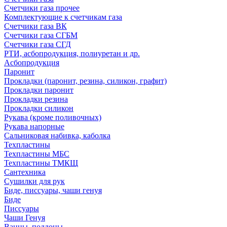
Счетчики газа прочее
Комплектующие к счетчикам газа
Счетчики газа ВК
Счетчики газа СГБМ
Счетчики газа СГД
РТИ, асбопродукция, полиуретан и др.
Асбопродукция
Паронит
Прокладки (паронит, резина, силикон, графит)
Прокладки паронит
Прокладки резина
Прокладки силикон
Рукава (кроме поливочных)
Рукава напорные
Сальниковая набивка, каболка
Техпластины
Техпластины МБС
Техпластины ТМКЩ
Сантехника
Сушилки для рук
Биде, писсуары, чаши генуя
Биде
Писсуары
Чаши Генуя
Ванны, поддоны