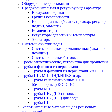
Оборудование для скважин
Предохранительная и регулирующая арматура
Воздухоотводчики
Группы безопасности
Клапаны разные (баланс, предохр, регулир,
подпит, эл-магн)
Компенсаторы
Регуляторы давления и температуры
Элеваторы
Системы очистки воды
Система очистки промышленная (заказные
позиции)
Системы очистки бытовые
Тросы сантехнические, устройства для прочистки
Трубы и фитинги из нерж. стали
Трубы и фитинги из нерж. стали VALTEC
Трубы ПП, МП, ПНД,НПВХ и др.
Трубы канализационные ПНД
(безнапорные) КОРСИС
Трубы МП
Трубы ПНД (ПЭ) газовые
Трубы ПНД (ПЭ) для воды
Трубы ПП
Уплотнительные материалы для резьбовых
соединений