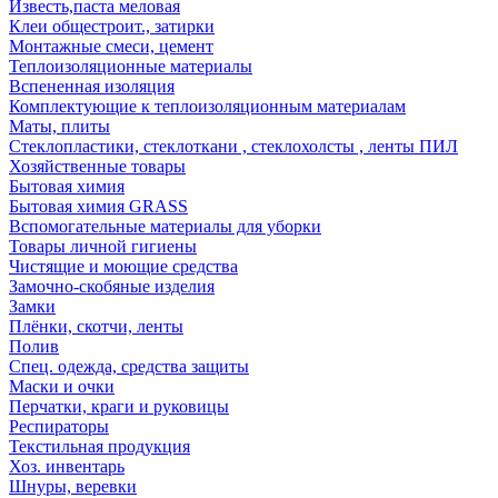
Известь,паста меловая
Клеи общестроит., затирки
Монтажные смеси, цемент
Теплоизоляционные материалы
Вспененная изоляция
Комплектующие к теплоизоляционным материалам
Маты, плиты
Стеклопластики, стеклоткани , стеклохолсты , ленты ПИЛ
Хозяйственные товары
Бытовая химия
Бытовая химия GRASS
Вспомогательные материалы для уборки
Товары личной гигиены
Чистящие и моющие средства
Замочно-скобяные изделия
Замки
Плёнки, скотчи, ленты
Полив
Спец. одежда, средства защиты
Маски и очки
Перчатки, краги и руковицы
Респираторы
Текстильная продукция
Хоз. инвентарь
Шнуры, веревки