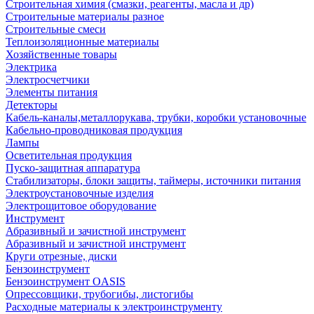
Строительная химия (смазки, реагенты, масла и др)
Строительные материалы разное
Строительные смеси
Теплоизоляционные материалы
Хозяйственные товары
Электрика
Электросчетчики
Элементы питания
Детекторы
Кабель-каналы,металлорукава, трубки, коробки установочные
Кабельно-проводниковая продукция
Лампы
Осветительная продукция
Пуско-защитная аппаратура
Стабилизаторы, блоки защиты, таймеры, источники питания
Электроустановочные изделия
Электрощитовое оборудование
Инструмент
Абразивный и зачистной инструмент
Абразивный и зачистной инструмент
Круги отрезные, диски
Бензоинструмент
Бензоинструмент OASIS
Опрессовщики, трубогибы, листогибы
Расходные материалы к электроинструменту