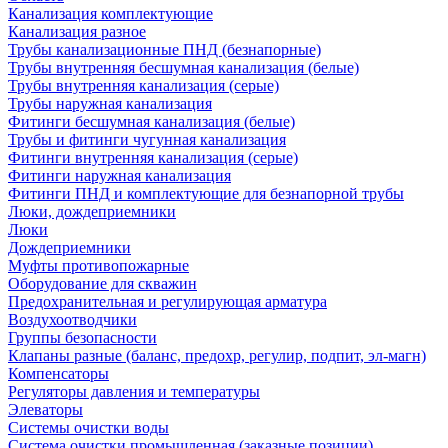
Канализация комплектующие
Канализация разное
Трубы канализационные ПНД (безнапорные)
Трубы внутренняя бесшумная канализация (белые)
Трубы внутренняя канализация (серые)
Трубы наружная канализация
Фитинги бесшумная канализация (белые)
Трубы и фитинги чугунная канализация
Фитинги внутренняя канализация (серые)
Фитинги наружная канализация
Фитинги ПНД и комплектующие для безнапорной трубы
Люки, дождеприемники
Люки
Дождеприемники
Муфты противопожарные
Оборудование для скважин
Предохранительная и регулирующая арматура
Воздухоотводчики
Группы безопасности
Клапаны разные (баланс, предохр, регулир, подпит, эл-магн)
Компенсаторы
Регуляторы давления и температуры
Элеваторы
Системы очистки воды
Система очистки промышленная (заказные позиции)