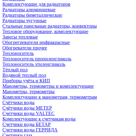
Комплектующие для радиаторов
Радиаторы алюминиевые
Радиаторы биметаллические
Радиаторы чугунные
Стальные панельные радиаторы, конвекторы
Тепловое оборудование, комплектующие
Завесы тепловые
Обогрегреватели инфракрасные
Обогреватели прочее
Теплоноситель
Теплоноситель пропиленгликоль
Теплоноситель этиленгликоль
Тёплый пол
Водяной теплый пол
Приборы учёта и КИП
Манометры, термометры и комплектующие
Манометры, термометры
Комплектующие к манометрам, термометрам
Счётчики воды
Счётчики воды МЕТЕР
Счетчики воды VALTEC
Комплектующие к счетчикам воды
Счетчики воды БЕТАР
Счетчики воды ГЕРРИДА
Счетчики газа