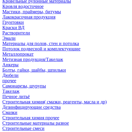
Кровельные рулонные материалы
Кровля водосточное
Мастики, праймеры, битумы
Лакокрасочная продукция
Грунтовки
Краски ВД
Растворители
Эмали
Материалы для полов, стен и потолка
Потолок подвесной и комплектующие
Металлопрокат
Метизная продукция/Такелаж
Анкеры
Болты, гайки, шайбы, шпильки
Дюбели
прочее
Самонарезы, шурупы
Такелаж
Печное литьё
Строительная химия( смазки, реагенты, масла и др)
Дезинфицирующие средства
Смазки
Строительная химия прочее
Строительные материалы разное
Строительные смеси