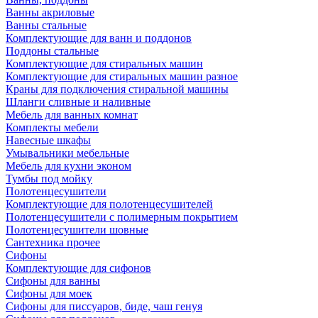
Ванны акриловые
Ванны стальные
Комплектующие для ванн и поддонов
Поддоны стальные
Комплектующие для стиральных машин
Комплектующие для стиральных машин разное
Краны для подключения стиральной машины
Шланги сливные и наливные
Мебель для ванных комнат
Комплекты мебели
Навесные шкафы
Умывальники мебельные
Мебель для кухни эконом
Тумбы под мойку
Полотенцесушители
Комплектующие для полотенцесушителей
Полотенцесушители с полимерным покрытием
Полотенцесушители шовные
Сантехника прочее
Сифоны
Комплектующие для сифонов
Сифоны для ванны
Сифоны для моек
Сифоны для писсуаров, биде, чаш генуя