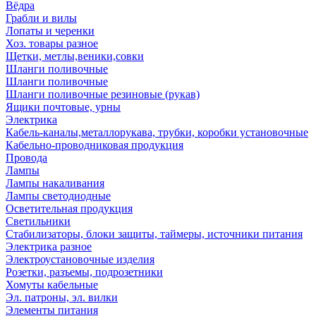
Вёдра
Грабли и вилы
Лопаты и черенки
Хоз. товары разное
Щетки, метлы,веники,совки
Шланги поливочные
Шланги поливочные
Шланги поливочные резиновые (рукав)
Ящики почтовые, урны
Электрика
Кабель-каналы,металлорукава, трубки, коробки установочные
Кабельно-проводниковая продукция
Провода
Лампы
Лампы накаливания
Лампы светодиодные
Осветительная продукция
Светильники
Стабилизаторы, блоки защиты, таймеры, источники питания
Электрика разное
Электроустановочные изделия
Розетки, разъемы, подрозетники
Хомуты кабельные
Эл. патроны, эл. вилки
Элементы питания