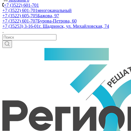
+7 (3522) 601-701
+7 (3522) 601-701
многоканальный
+7 (3522) 605-705
Бажова, 97
+7 (3522) 601-707
Бурова-Петрова, 60
+7 (35253) 3-16-01
г. Шадринск, ул. Михайловская, 74