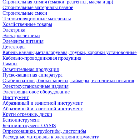
Строительная химия (смазки, реагенты, масла и др)
Строительные материалы разное
Строительные смеси
Теплоизоляционные материалы
Хозяйственные товары
Электрика
Электросчетчики
Элементы питания
Детекторы
Кабель-каналы,металлорукава, трубки, коробки установочные
Кабельно-проводниковая продукция
Лампы
Осветительная продукция
Пуско-защитная аппаратура
Стабилизаторы, блоки защиты, таймеры, источники питания
Электроустановочные изделия
Электрощитовое оборудование
Инструмент
Абразивный и зачистной инструмент
Абразивный и зачистной инструмент
Круги отрезные, диски
Бензоинструмент
Бензоинструмент OASIS
Опрессовщики, трубогибы, листогибы
Расходные материалы к электроинструменту