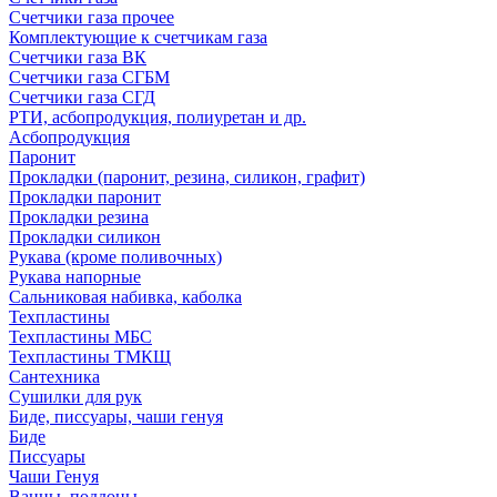
Счетчики газа прочее
Комплектующие к счетчикам газа
Счетчики газа ВК
Счетчики газа СГБМ
Счетчики газа СГД
РТИ, асбопродукция, полиуретан и др.
Асбопродукция
Паронит
Прокладки (паронит, резина, силикон, графит)
Прокладки паронит
Прокладки резина
Прокладки силикон
Рукава (кроме поливочных)
Рукава напорные
Сальниковая набивка, каболка
Техпластины
Техпластины МБС
Техпластины ТМКЩ
Сантехника
Сушилки для рук
Биде, писсуары, чаши генуя
Биде
Писсуары
Чаши Генуя
Ванны, поддоны