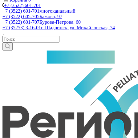
+7 (3522) 601-701
+7 (3522) 601-701
многоканальный
+7 (3522) 605-705
Бажова, 97
+7 (3522) 601-707
Бурова-Петрова, 60
+7 (35253) 3-16-01
г. Шадринск, ул. Михайловская, 74