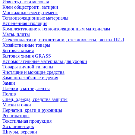
Известь,паста меловая
Клеи общестроит., затирки
Монтажные смеси, цемент
Теплоизоляционные материалы
Вспененная изоляция
Комплектующие к теплоизоляционным материалам
Маты, плиты
Стеклопластики, стеклоткани , стеклохолсты , ленты ПИЛ
Хозяйственные товары
Бытовая химия
Бытовая химия GRASS
Вспомогательные материалы для уборки
Товары личной гигиены
Чистящие и моющие средства
Замочно-скобяные изделия
Замки
Плёнки, скотчи, ленты
Полив
Спец. одежда, средства защиты
Маски и очки
Перчатки, краги и руковицы
Респираторы
Текстильная продукция
Хоз. инвентарь
Шнуры, веревки