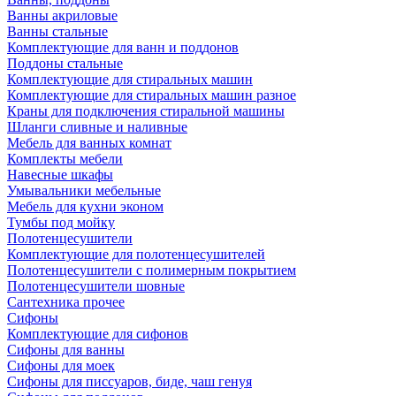
Ванны акриловые
Ванны стальные
Комплектующие для ванн и поддонов
Поддоны стальные
Комплектующие для стиральных машин
Комплектующие для стиральных машин разное
Краны для подключения стиральной машины
Шланги сливные и наливные
Мебель для ванных комнат
Комплекты мебели
Навесные шкафы
Умывальники мебельные
Мебель для кухни эконом
Тумбы под мойку
Полотенцесушители
Комплектующие для полотенцесушителей
Полотенцесушители с полимерным покрытием
Полотенцесушители шовные
Сантехника прочее
Сифоны
Комплектующие для сифонов
Сифоны для ванны
Сифоны для моек
Сифоны для писсуаров, биде, чаш генуя