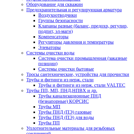
Оборудование для скважин
Предохранительная и регулирующая арматура
Воздухоотводчики
Группы безопасности
Клапаны разные (баланс, предохр, регулир,
подпит, эл-магн)
Компенсаторы
Регуляторы давления и температуры
Элеваторы
Системы очистки воды
Система очистки промышленная (заказные
позиции)
Системы очистки бытовые
Тросы сантехнические, устройства для прочистки
Трубы и фитинги из нерж. стали
Трубы и фитинги из нерж. стали VALTEC
Трубы ПП, МП, ПНД,НПВХ и др.
Трубы канализационные ПНД
(безнапорные) КОРСИС
Трубы МП
Трубы ПНД (ПЭ) газовые
Трубы ПНД (ПЭ) для воды
Трубы ПП
Уплотнительные материалы для резьбовых
соединений