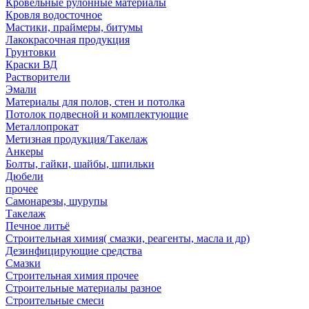
Кровельные рулонные материалы
Кровля водосточное
Мастики, праймеры, битумы
Лакокрасочная продукция
Грунтовки
Краски ВД
Растворители
Эмали
Материалы для полов, стен и потолка
Потолок подвесной и комплектующие
Металлопрокат
Метизная продукция/Такелаж
Анкеры
Болты, гайки, шайбы, шпильки
Дюбели
прочее
Самонарезы, шурупы
Такелаж
Печное литьё
Строительная химия( смазки, реагенты, масла и др)
Дезинфицирующие средства
Смазки
Строительная химия прочее
Строительные материалы разное
Строительные смеси