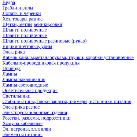
Вёдра
Грабли и вилы
Лопаты и черенки
Хоз. товары разное
Щетки, метлы,веники,совки
Шланги поливочные
Шланги поливочные
Шланги поливочные резиновые (рукав)
Ящики почтовые, урны
Электрика
Кабель-каналы,металлорукава, трубки, коробки установочные
Кабельно-проводниковая продукция
Провода
Лампы
Лампы накаливания
Лампы светодиодные
Осветительная продукция
Светильники
Стабилизаторы, блоки защиты, таймеры, источники питания
Электрика разное
Электроустановочные изделия
Розетки, разъемы, подрозетники
Хомуты кабельные
Эл. патроны, эл. вилки
Элементы питания