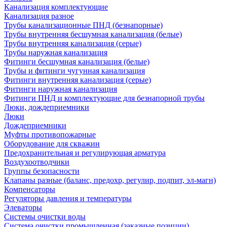
Канализация комплектующие
Канализация разное
Трубы канализационные ПНД (безнапорные)
Трубы внутренняя бесшумная канализация (белые)
Трубы внутренняя канализация (серые)
Трубы наружная канализация
Фитинги бесшумная канализация (белые)
Трубы и фитинги чугунная канализация
Фитинги внутренняя канализация (серые)
Фитинги наружная канализация
Фитинги ПНД и комплектующие для безнапорной трубы
Люки, дождеприемники
Люки
Дождеприемники
Муфты противопожарные
Оборудование для скважин
Предохранительная и регулирующая арматура
Воздухоотводчики
Группы безопасности
Клапаны разные (баланс, предохр, регулир, подпит, эл-магн)
Компенсаторы
Регуляторы давления и температуры
Элеваторы
Системы очистки воды
Система очистки промышленная (заказные позиции)