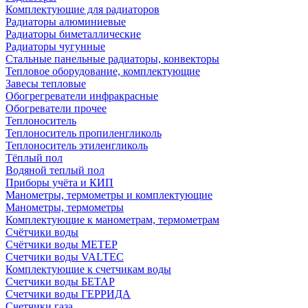
Комплектующие для радиаторов
Радиаторы алюминиевые
Радиаторы биметаллические
Радиаторы чугунные
Стальные панельные радиаторы, конвекторы
Тепловое оборудование, комплектующие
Завесы тепловые
Обогрегреватели инфракрасные
Обогреватели прочее
Теплоноситель
Теплоноситель пропиленгликоль
Теплоноситель этиленгликоль
Тёплый пол
Водяной теплый пол
Приборы учёта и КИП
Манометры, термометры и комплектующие
Манометры, термометры
Комплектующие к манометрам, термометрам
Счётчики воды
Счётчики воды МЕТЕР
Счетчики воды VALTEC
Комплектующие к счетчикам воды
Счетчики воды БЕТАР
Счетчики воды ГЕРРИДА
Счетчики газа