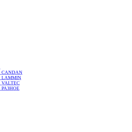
а
ода CANDAN
да LAMMIN
да VALTEC
да РАЗНОЕ