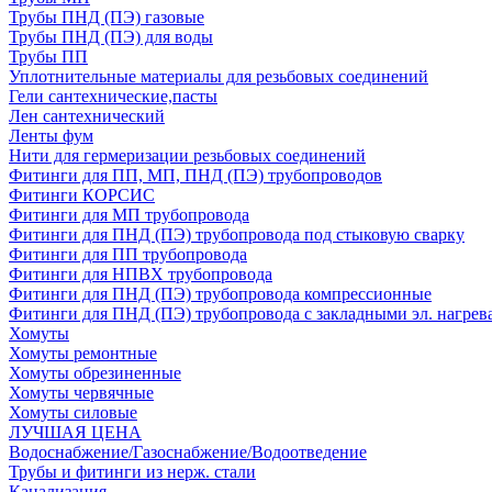
Трубы ПНД (ПЭ) газовые
Трубы ПНД (ПЭ) для воды
Трубы ПП
Уплотнительные материалы для резьбовых соединений
Гели сантехнические,пасты
Лен сантехнический
Ленты фум
Нити для гермеризации резьбовых соединений
Фитинги для ПП, МП, ПНД (ПЭ) трубопроводов
Фитинги КОРСИС
Фитинги для МП трубопровода
Фитинги для ПНД (ПЭ) трубопровода под стыковую сварку
Фитинги для ПП трубопровода
Фитинги для НПВХ трубопровода
Фитинги для ПНД (ПЭ) трубопровода компрессионные
Фитинги для ПНД (ПЭ) трубопровода с закладными эл. нагрев
Хомуты
Хомуты ремонтные
Хомуты обрезиненные
Хомуты червячные
Хомуты силовые
ЛУЧШАЯ ЦЕНА
Водоснабжение/Газоснабжение/Водоотведение
Трубы и фитинги из нерж. стали
Канализация