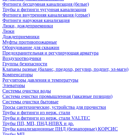
Фитинги бесшумная канализация (белые)
Трубы и фитинги чугунная канализация
Фитинги внутренняя канализация (серые)
Фитинги наружная канализация
Люки, дождеприемники
Люки
Дождеприемники
Муфты противопожарные
Оборудование для скважин
Предохранительная и регулирующая арматура
Воздухоотводчики
Группы безопасности
Клапаны разные (баланс, предохр, регулир, подпит, эл-магн)
Компенсаторы
Регуляторы давления и температуры
Элеваторы
Системы очистки воды
Система очистки промышленная (заказные позиции)
Системы очистки бытовые
Тросы сантехнические, устройства для прочистки
Трубы и фитинги из нерж. стали
Трубы и фитинги из нерж. стали VALTEC
Трубы ПП, МП, ПНД,НПВХ и др.
Трубы канализационные ПНД (безнапорные) КОРСИС
Трубы МП