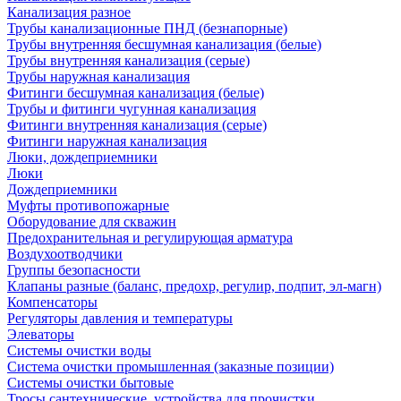
Канализация разное
Трубы канализационные ПНД (безнапорные)
Трубы внутренняя бесшумная канализация (белые)
Трубы внутренняя канализация (серые)
Трубы наружная канализация
Фитинги бесшумная канализация (белые)
Трубы и фитинги чугунная канализация
Фитинги внутренняя канализация (серые)
Фитинги наружная канализация
Люки, дождеприемники
Люки
Дождеприемники
Муфты противопожарные
Оборудование для скважин
Предохранительная и регулирующая арматура
Воздухоотводчики
Группы безопасности
Клапаны разные (баланс, предохр, регулир, подпит, эл-магн)
Компенсаторы
Регуляторы давления и температуры
Элеваторы
Системы очистки воды
Система очистки промышленная (заказные позиции)
Системы очистки бытовые
Тросы сантехнические, устройства для прочистки