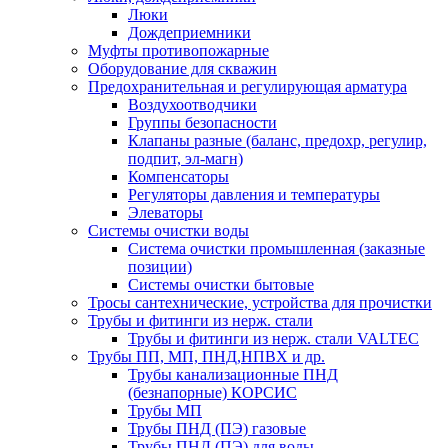
Люки
Дождеприемники
Муфты противопожарные
Оборудование для скважин
Предохранительная и регулирующая арматура
Воздухоотводчики
Группы безопасности
Клапаны разные (баланс, предохр, регулир,
подпит, эл-магн)
Компенсаторы
Регуляторы давления и температуры
Элеваторы
Системы очистки воды
Система очистки промышленная (заказные
позиции)
Системы очистки бытовые
Тросы сантехнические, устройства для прочистки
Трубы и фитинги из нерж. стали
Трубы и фитинги из нерж. стали VALTEC
Трубы ПП, МП, ПНД,НПВХ и др.
Трубы канализационные ПНД
(безнапорные) КОРСИС
Трубы МП
Трубы ПНД (ПЭ) газовые
Трубы ПНД (ПЭ) для воды