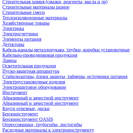
Строительная химия (смазки, реагенты, масла и др)
Строительные материалы разное
Строительные смеси
Теплоизоляционные материалы
Хозяйственные товары
Электрика
Электросчетчики
Элементы питания
Детекторы
Кабель-каналы,металлорукава, трубки, коробки установочные
Кабельно-проводниковая продукция
Лампы
Осветительная продукция
Пуско-защитная аппаратура
Стабилизаторы, блоки защиты, таймеры, источники питания
Электроустановочные изделия
Электрощитовое оборудование
Инструмент
Абразивный и зачистной инструмент
Абразивный и зачистной инструмент
Круги отрезные, диски
Бензоинструмент
Бензоинструмент OASIS
Опрессовщики, трубогибы, листогибы
Расходные материалы к электроинструменту