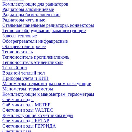
Комплектующие для радиаторов
Радиаторы алюминиевые
Радиаторы биметаллические
Радиаторы чугунные
Стальные панельные радиаторы, конвекторы
Тепловое оборудование, комплектующие
Завесы тепловые
Обогрегреватели инфракрасные
Обогреватели прочее
Теплоноситель
Теплоноситель пропиленгликоль
Теплоноситель этиленгликоль
Тёплый пол
Водяной теплый пол
Приборы учёта и КИП
Манометры, термометры и комплектующие
Манометры, термометры
Комплектующие к манометрам, термометрам
Счётчики воды
Счётчики воды МЕТЕР
Счетчики воды VALTEC
Комплектующие к счетчикам воды
Счетчики воды БЕТАР
Счетчики воды ГЕРРИДА
Счетчики газа