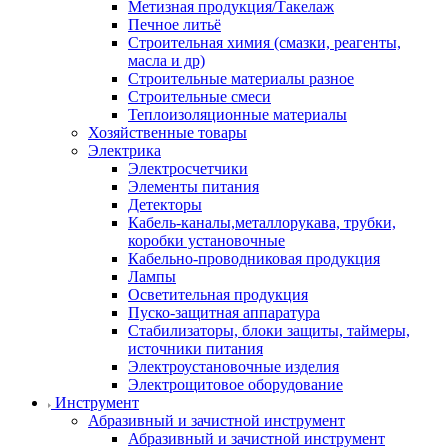
Метизная продукция/Такелаж
Печное литьё
Строительная химия (смазки, реагенты,
масла и др)
Строительные материалы разное
Строительные смеси
Теплоизоляционные материалы
Хозяйственные товары
Электрика
Электросчетчики
Элементы питания
Детекторы
Кабель-каналы,металлорукава, трубки,
коробки установочные
Кабельно-проводниковая продукция
Лампы
Осветительная продукция
Пуско-защитная аппаратура
Стабилизаторы, блоки защиты, таймеры,
источники питания
Электроустановочные изделия
Электрощитовое оборудование
Инструмент
Абразивный и зачистной инструмент
Абразивный и зачистной инструмент