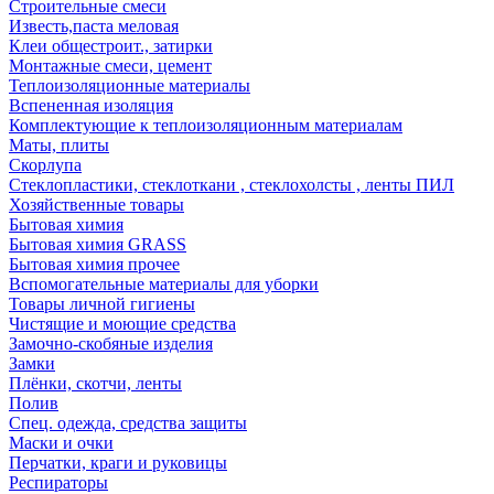
Строительные смеси
Известь,паста меловая
Клеи общестроит., затирки
Монтажные смеси, цемент
Теплоизоляционные материалы
Вспененная изоляция
Комплектующие к теплоизоляционным материалам
Маты, плиты
Скорлупа
Стеклопластики, стеклоткани , стеклохолсты , ленты ПИЛ
Хозяйственные товары
Бытовая химия
Бытовая химия GRASS
Бытовая химия прочее
Вспомогательные материалы для уборки
Товары личной гигиены
Чистящие и моющие средства
Замочно-скобяные изделия
Замки
Плёнки, скотчи, ленты
Полив
Спец. одежда, средства защиты
Маски и очки
Перчатки, краги и руковицы
Респираторы