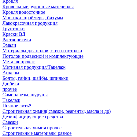
Кровля
Кровельные рулонные материалы
Кровля водосточное
Мастики, праймеры, битумы
Лакокрасочная продукция
Грунтовки
Краски ВД
Растворители
Эмали
Материалы для полов, стен и потолка
Потолок подвесной и комплектующие
Металлопрокат
Метизная продукция/Такелаж
Анкеры
Болты, гайки, шайбы, шпильки
Дюбели
прочее
Самонарезы, шурупы
Такелаж
Печное литьё
Строительная химия( смазки, реагенты, масла и др)
Дезинфицирующие средства
Смазки
Строительная химия прочее
Строительные материалы разное