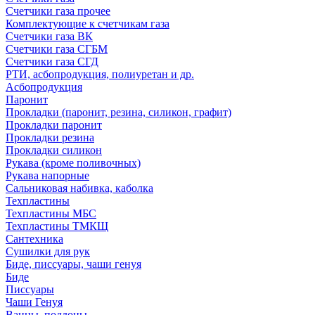
Счетчики газа прочее
Комплектующие к счетчикам газа
Счетчики газа ВК
Счетчики газа СГБМ
Счетчики газа СГД
РТИ, асбопродукция, полиуретан и др.
Асбопродукция
Паронит
Прокладки (паронит, резина, силикон, графит)
Прокладки паронит
Прокладки резина
Прокладки силикон
Рукава (кроме поливочных)
Рукава напорные
Сальниковая набивка, каболка
Техпластины
Техпластины МБС
Техпластины ТМКЩ
Сантехника
Сушилки для рук
Биде, писсуары, чаши генуя
Биде
Писсуары
Чаши Генуя
Ванны, поддоны