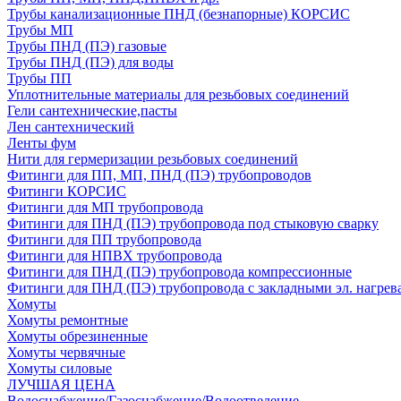
Трубы канализационные ПНД (безнапорные) КОРСИС
Трубы МП
Трубы ПНД (ПЭ) газовые
Трубы ПНД (ПЭ) для воды
Трубы ПП
Уплотнительные материалы для резьбовых соединений
Гели сантехнические,пасты
Лен сантехнический
Ленты фум
Нити для гермеризации резьбовых соединений
Фитинги для ПП, МП, ПНД (ПЭ) трубопроводов
Фитинги КОРСИС
Фитинги для МП трубопровода
Фитинги для ПНД (ПЭ) трубопровода под стыковую сварку
Фитинги для ПП трубопровода
Фитинги для НПВХ трубопровода
Фитинги для ПНД (ПЭ) трубопровода компрессионные
Фитинги для ПНД (ПЭ) трубопровода с закладными эл. нагрев
Хомуты
Хомуты ремонтные
Хомуты обрезиненные
Хомуты червячные
Хомуты силовые
ЛУЧШАЯ ЦЕНА
Водоснабжение/Газоснабжение/Водоотведение