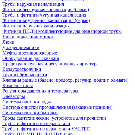
Трубы наружная канализация
Фитинги бесшумная канализация (белые)
Трубы и фитинги чугунная канализация
Фитинги внутренняя канализация (серые)
Фитинги наружная канализация
Фитинги ПНД и комплектующие для безнапорной трубы
Люки, дождеприемники
Люки
Дождеприемники
Муфты противопожарные
Оборудование для скважин
Предохранительная и регулирующая арматура
Воздухоотводчики
Группы безопасности
Клапаны разные (баланс, предохр, регулир, подпит, эл-магн)
Компенсаторы
Регуляторы давления и температуры
Элеваторы
Системы очистки воды
Система очистки промышленная (заказные позиции)
Системы очистки бытовые
Тросы сантехнические, устройства для прочистки
Трубы и фитинги из нерж. стали
Трубы и фитинги из нерж. стали VALTEC
Трубы ПП, МП, ПНД,НПВХ и др.