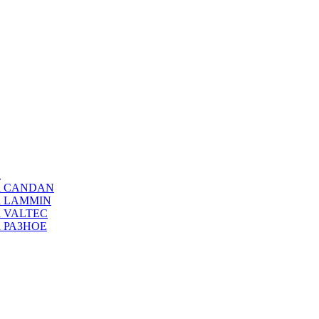
а
ода CANDAN
да LAMMIN
да VALTEC
да РАЗНОЕ