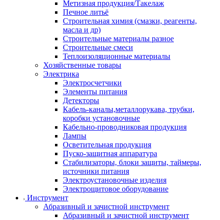
Метизная продукция/Такелаж
Печное литьё
Строительная химия (смазки, реагенты,
масла и др)
Строительные материалы разное
Строительные смеси
Теплоизоляционные материалы
Хозяйственные товары
Электрика
Электросчетчики
Элементы питания
Детекторы
Кабель-каналы,металлорукава, трубки,
коробки установочные
Кабельно-проводниковая продукция
Лампы
Осветительная продукция
Пуско-защитная аппаратура
Стабилизаторы, блоки защиты, таймеры,
источники питания
Электроустановочные изделия
Электрощитовое оборудование
Инструмент
Абразивный и зачистной инструмент
Абразивный и зачистной инструмент