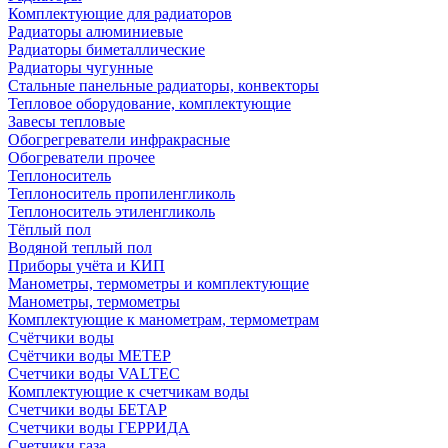
Комплектующие для радиаторов
Радиаторы алюминиевые
Радиаторы биметаллические
Радиаторы чугунные
Стальные панельные радиаторы, конвекторы
Тепловое оборудование, комплектующие
Завесы тепловые
Обогрегреватели инфракрасные
Обогреватели прочее
Теплоноситель
Теплоноситель пропиленгликоль
Теплоноситель этиленгликоль
Тёплый пол
Водяной теплый пол
Приборы учёта и КИП
Манометры, термометры и комплектующие
Манометры, термометры
Комплектующие к манометрам, термометрам
Счётчики воды
Счётчики воды МЕТЕР
Счетчики воды VALTEC
Комплектующие к счетчикам воды
Счетчики воды БЕТАР
Счетчики воды ГЕРРИДА
Счетчики газа