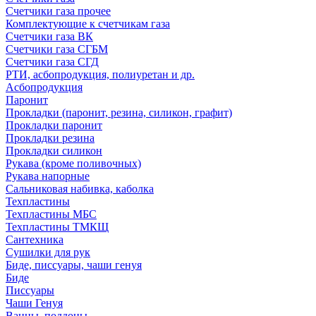
Счетчики газа прочее
Комплектующие к счетчикам газа
Счетчики газа ВК
Счетчики газа СГБМ
Счетчики газа СГД
РТИ, асбопродукция, полиуретан и др.
Асбопродукция
Паронит
Прокладки (паронит, резина, силикон, графит)
Прокладки паронит
Прокладки резина
Прокладки силикон
Рукава (кроме поливочных)
Рукава напорные
Сальниковая набивка, каболка
Техпластины
Техпластины МБС
Техпластины ТМКЩ
Сантехника
Сушилки для рук
Биде, писсуары, чаши генуя
Биде
Писсуары
Чаши Генуя
Ванны, поддоны