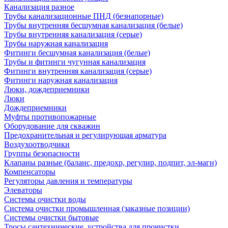
Канализация разное
Трубы канализационные ПНД (безнапорные)
Трубы внутренняя бесшумная канализация (белые)
Трубы внутренняя канализация (серые)
Трубы наружная канализация
Фитинги бесшумная канализация (белые)
Трубы и фитинги чугунная канализация
Фитинги внутренняя канализация (серые)
Фитинги наружная канализация
Люки, дождеприемники
Люки
Дождеприемники
Муфты противопожарные
Оборудование для скважин
Предохранительная и регулирующая арматура
Воздухоотводчики
Группы безопасности
Клапаны разные (баланс, предохр, регулир, подпит, эл-магн)
Компенсаторы
Регуляторы давления и температуры
Элеваторы
Системы очистки воды
Система очистки промышленная (заказные позиции)
Системы очистки бытовые
Тросы сантехнические, устройства для прочистки