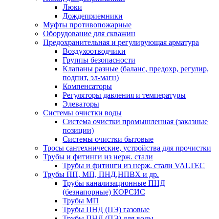
Люки
Дождеприемники
Муфты противопожарные
Оборудование для скважин
Предохранительная и регулирующая арматура
Воздухоотводчики
Группы безопасности
Клапаны разные (баланс, предохр, регулир,
подпит, эл-магн)
Компенсаторы
Регуляторы давления и температуры
Элеваторы
Системы очистки воды
Система очистки промышленная (заказные
позиции)
Системы очистки бытовые
Тросы сантехнические, устройства для прочистки
Трубы и фитинги из нерж. стали
Трубы и фитинги из нерж. стали VALTEC
Трубы ПП, МП, ПНД,НПВХ и др.
Трубы канализационные ПНД
(безнапорные) КОРСИС
Трубы МП
Трубы ПНД (ПЭ) газовые
Трубы ПНД (ПЭ) для воды