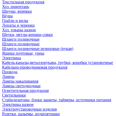
Текстильная продукция
Хоз. инвентарь
Шнуры, веревки
Вёдра
Грабли и вилы
Лопаты и черенки
Хоз. товары разное
Щетки, метлы,веники,совки
Шланги поливочные
Шланги поливочные
Шланги поливочные резиновые (рукав)
Ящики почтовые, урны
Электрика
Кабель-каналы,металлорукава, трубки, коробки установочные
Кабельно-проводниковая продукция
Провода
Лампы
Лампы накаливания
Лампы светодиодные
Осветительная продукция
Светильники
Стабилизаторы, блоки защиты, таймеры, источники питания
Электрика разное
Электроустановочные изделия
Розетки, разъемы, подрозетники