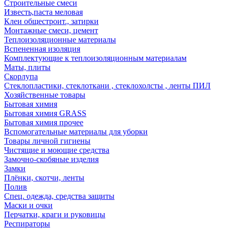
Строительные смеси
Известь,паста меловая
Клеи общестроит., затирки
Монтажные смеси, цемент
Теплоизоляционные материалы
Вспененная изоляция
Комплектующие к теплоизоляционным материалам
Маты, плиты
Скорлупа
Стеклопластики, стеклоткани , стеклохолсты , ленты ПИЛ
Хозяйственные товары
Бытовая химия
Бытовая химия GRASS
Бытовая химия прочее
Вспомогательные материалы для уборки
Товары личной гигиены
Чистящие и моющие средства
Замочно-скобяные изделия
Замки
Плёнки, скотчи, ленты
Полив
Спец. одежда, средства защиты
Маски и очки
Перчатки, краги и руковицы
Респираторы