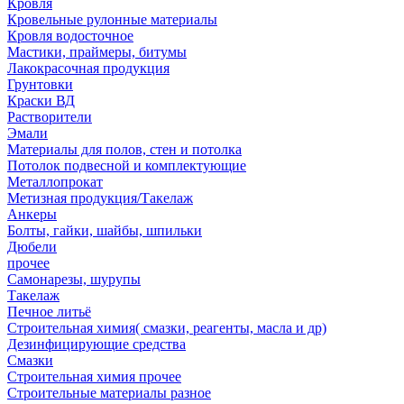
Кровля
Кровельные рулонные материалы
Кровля водосточное
Мастики, праймеры, битумы
Лакокрасочная продукция
Грунтовки
Краски ВД
Растворители
Эмали
Материалы для полов, стен и потолка
Потолок подвесной и комплектующие
Металлопрокат
Метизная продукция/Такелаж
Анкеры
Болты, гайки, шайбы, шпильки
Дюбели
прочее
Самонарезы, шурупы
Такелаж
Печное литьё
Строительная химия( смазки, реагенты, масла и др)
Дезинфицирующие средства
Смазки
Строительная химия прочее
Строительные материалы разное