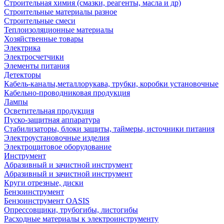
Строительная химия (смазки, реагенты, масла и др)
Строительные материалы разное
Строительные смеси
Теплоизоляционные материалы
Хозяйственные товары
Электрика
Электросчетчики
Элементы питания
Детекторы
Кабель-каналы,металлорукава, трубки, коробки установочные
Кабельно-проводниковая продукция
Лампы
Осветительная продукция
Пуско-защитная аппаратура
Стабилизаторы, блоки защиты, таймеры, источники питания
Электроустановочные изделия
Электрощитовое оборудование
Инструмент
Абразивный и зачистной инструмент
Абразивный и зачистной инструмент
Круги отрезные, диски
Бензоинструмент
Бензоинструмент OASIS
Опрессовщики, трубогибы, листогибы
Расходные материалы к электроинструменту