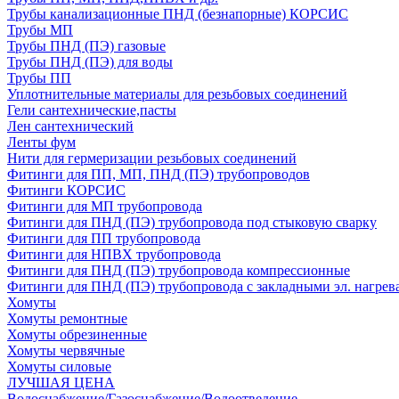
Трубы канализационные ПНД (безнапорные) КОРСИС
Трубы МП
Трубы ПНД (ПЭ) газовые
Трубы ПНД (ПЭ) для воды
Трубы ПП
Уплотнительные материалы для резьбовых соединений
Гели сантехнические,пасты
Лен сантехнический
Ленты фум
Нити для гермеризации резьбовых соединений
Фитинги для ПП, МП, ПНД (ПЭ) трубопроводов
Фитинги КОРСИС
Фитинги для МП трубопровода
Фитинги для ПНД (ПЭ) трубопровода под стыковую сварку
Фитинги для ПП трубопровода
Фитинги для НПВХ трубопровода
Фитинги для ПНД (ПЭ) трубопровода компрессионные
Фитинги для ПНД (ПЭ) трубопровода с закладными эл. нагрев
Хомуты
Хомуты ремонтные
Хомуты обрезиненные
Хомуты червячные
Хомуты силовые
ЛУЧШАЯ ЦЕНА
Водоснабжение/Газоснабжение/Водоотведение