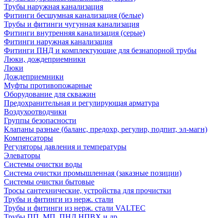
Трубы наружная канализация
Фитинги бесшумная канализация (белые)
Трубы и фитинги чугунная канализация
Фитинги внутренняя канализация (серые)
Фитинги наружная канализация
Фитинги ПНД и комплектующие для безнапорной трубы
Люки, дождеприемники
Люки
Дождеприемники
Муфты противопожарные
Оборудование для скважин
Предохранительная и регулирующая арматура
Воздухоотводчики
Группы безопасности
Клапаны разные (баланс, предохр, регулир, подпит, эл-магн)
Компенсаторы
Регуляторы давления и температуры
Элеваторы
Системы очистки воды
Система очистки промышленная (заказные позиции)
Системы очистки бытовые
Тросы сантехнические, устройства для прочистки
Трубы и фитинги из нерж. стали
Трубы и фитинги из нерж. стали VALTEC
Трубы ПП, МП, ПНД,НПВХ и др.