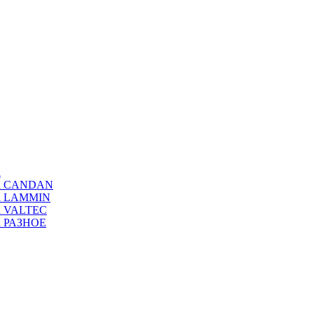
а
ода CANDAN
да LAMMIN
да VALTEC
да РАЗНОЕ