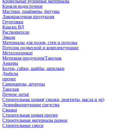
Кровельные рулонные материалы
Кровля водосточное
Мастики, праймеры, битумы
Лакокрасочная продукция
Грунтовки
Краски ВД
Растворители
Эмали
Материалы для полов, стен и потолка
Потолок подвесной и комплектующие
Металлопрокат
Метизная продукция/Такелаж
Анкеры
Болты, гайки, шайбы, шпильки
Дюбели
прочее
Самонарезы, шурупы
Такелаж
Печное литьё
Строительная химия( смазки, реагенты, масла и др)
Дезинфицирующие средства
Смазки
Строительная химия прочее
Строительные материалы разное
Строительные смеси