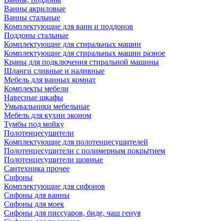
Ванны акриловые
Ванны стальные
Комплектующие для ванн и поддонов
Поддоны стальные
Комплектующие для стиральных машин
Комплектующие для стиральных машин разное
Краны для подключения стиральной машины
Шланги сливные и наливные
Мебель для ванных комнат
Комплекты мебели
Навесные шкафы
Умывальники мебельные
Мебель для кухни эконом
Тумбы под мойку
Полотенцесушители
Комплектующие для полотенцесушителей
Полотенцесушители с полимерным покрытием
Полотенцесушители шовные
Сантехника прочее
Сифоны
Комплектующие для сифонов
Сифоны для ванны
Сифоны для моек
Сифоны для писсуаров, биде, чаш генуя