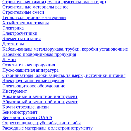
Строительная химия (смазки, реагенты, масла и др)
Строительные материалы разное
Строительные смеси
Теплоизоляционные материалы
Хозяйственные товары
Электрика
Электросчетчики
Элементы питания
Детекторы
Кабель-каналы,металлорукава, трубки, коробки установочные
Кабельно-проводниковая продукция
Лампы
Осветительная продукция
Пуско-защитная аппаратура
Стабилизаторы, блоки защиты, таймеры, источники питания
Электроустановочные изделия
Электрощитовое оборудование
Инструмент
Абразивный и зачистной инструмент
Абразивный и зачистной инструмент
Круги отрезные, диски
Бензоинструмент
Бензоинструмент OASIS
Опрессовщики, трубогибы, листогибы
Расходные материалы к электроинструменту