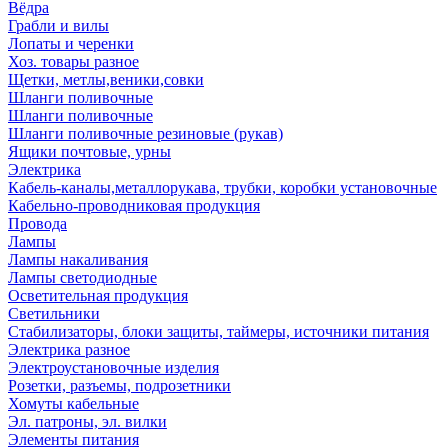
Вёдра
Грабли и вилы
Лопаты и черенки
Хоз. товары разное
Щетки, метлы,веники,совки
Шланги поливочные
Шланги поливочные
Шланги поливочные резиновые (рукав)
Ящики почтовые, урны
Электрика
Кабель-каналы,металлорукава, трубки, коробки установочные
Кабельно-проводниковая продукция
Провода
Лампы
Лампы накаливания
Лампы светодиодные
Осветительная продукция
Светильники
Стабилизаторы, блоки защиты, таймеры, источники питания
Электрика разное
Электроустановочные изделия
Розетки, разъемы, подрозетники
Хомуты кабельные
Эл. патроны, эл. вилки
Элементы питания