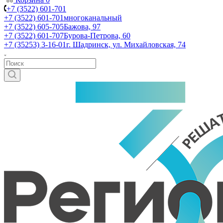
+7 (3522) 601-701
+7 (3522) 601-701
многоканальный
+7 (3522) 605-705
Бажова, 97
+7 (3522) 601-707
Бурова-Петрова, 60
+7 (35253) 3-16-01
г. Шадринск, ул. Михайловская, 74