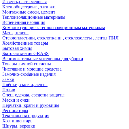
Известь,паста меловая
Клеи общестроит., затирки
Монтажные смеси, цемент
Теплоизоляционные материалы
Вспененная изоляция
Комплектующие к теплоизоляционным материалам
Маты, плиты
Стеклопластики, стеклоткани , стеклохолсты , ленты ПИЛ
Хозяйственные товары
Бытовая химия
Бытовая химия GRASS
Вспомогательные материалы для уборки
Товары личной гигиены
Чистящие и моющие средства
Замочно-скобяные изделия
Замки
Плёнки, скотчи, ленты
Полив
Спец. одежда, средства защиты
Маски и очки
Перчатки, краги и руковицы
Респираторы
Текстильная продукция
Хоз. инвентарь
Шнуры, веревки