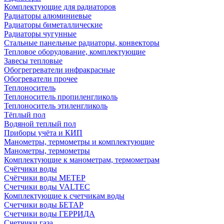
Комплектующие для радиаторов
Радиаторы алюминиевые
Радиаторы биметаллические
Радиаторы чугунные
Стальные панельные радиаторы, конвекторы
Тепловое оборудование, комплектующие
Завесы тепловые
Обогрегреватели инфракрасные
Обогреватели прочее
Теплоноситель
Теплоноситель пропиленгликоль
Теплоноситель этиленгликоль
Тёплый пол
Водяной теплый пол
Приборы учёта и КИП
Манометры, термометры и комплектующие
Манометры, термометры
Комплектующие к манометрам, термометрам
Счётчики воды
Счётчики воды МЕТЕР
Счетчики воды VALTEC
Комплектующие к счетчикам воды
Счетчики воды БЕТАР
Счетчики воды ГЕРРИДА
Счетчики газа