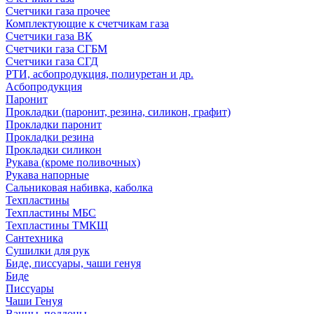
Счетчики газа прочее
Комплектующие к счетчикам газа
Счетчики газа ВК
Счетчики газа СГБМ
Счетчики газа СГД
РТИ, асбопродукция, полиуретан и др.
Асбопродукция
Паронит
Прокладки (паронит, резина, силикон, графит)
Прокладки паронит
Прокладки резина
Прокладки силикон
Рукава (кроме поливочных)
Рукава напорные
Сальниковая набивка, каболка
Техпластины
Техпластины МБС
Техпластины ТМКЩ
Сантехника
Сушилки для рук
Биде, писсуары, чаши генуя
Биде
Писсуары
Чаши Генуя
Ванны, поддоны