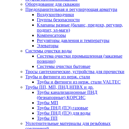
Оборудование для скважин
Предохранительная и регулирующая арматура
Воздухоотводчики
Группы безопасности
Клапаны разные (баланс, предохр, регулир,
подпит, эл-магн)
Компенсаторы
Регуляторы давления и температуры
Элеваторы
Системы очистки воды
Система очистки промышленная (заказные
позиции)
Системы очистки бытовые
Тросы сантехнические, устройства для прочистки
Трубы и фитинги из нерж. стали
Трубы и фитинги из нерж. стали VALTEC
Трубы ПП, МП, ПНД,НПВХ и др.
Трубы канализационные ПНД
(безнапорные) КОРСИС
Трубы МП
Трубы ПНД (ПЭ) газовые
Трубы ПНД (ПЭ) для воды
Трубы ПП
Уплотнительные материалы для резьбовых
соединений