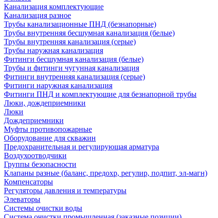
Канализация комплектующие
Канализация разное
Трубы канализационные ПНД (безнапорные)
Трубы внутренняя бесшумная канализация (белые)
Трубы внутренняя канализация (серые)
Трубы наружная канализация
Фитинги бесшумная канализация (белые)
Трубы и фитинги чугунная канализация
Фитинги внутренняя канализация (серые)
Фитинги наружная канализация
Фитинги ПНД и комплектующие для безнапорной трубы
Люки, дождеприемники
Люки
Дождеприемники
Муфты противопожарные
Оборудование для скважин
Предохранительная и регулирующая арматура
Воздухоотводчики
Группы безопасности
Клапаны разные (баланс, предохр, регулир, подпит, эл-магн)
Компенсаторы
Регуляторы давления и температуры
Элеваторы
Системы очистки воды
Система очистки промышленная (заказные позиции)