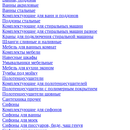
Ванны акриловые
Ванны стальные
Комплектующие для ванн и поддонов
Поддоны стальные
Комплектующие для стиральных машин
Комплектующие для стиральных машин разное
Краны для подключения стиральной машины
Шланги сливные и наливные
Мебель для ванных комнат
Комплекты мебели
Навесные шкафы
Умывальники мебельные
Мебель для кухни эконом
Тумбы под мойку
Полотенцесушители
Комплектующие для полотенцесушителей
Полотенцесушители с полимерным покрытием
Полотенцесушители шовные
Сантехника прочее
Сифоны
Комплектующие для сифонов
Сифоны для ванны
Сифоны для моек
Сифоны для писсуаров, биде, чаш генуя