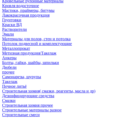
Кровельные рулонные материалы
Кровля водосточное
Мастики, праймеры, битумы
Лакокрасочная продукция
Грунтовки
Краски ВД
Растворители
Эмали
Материалы для полов, стен и потолка
Потолок подвесной и комплектующие
Металлопрокат
Метизная продукция/Такелаж
Анкеры
Болты, гайки, шайбы, шпильки
Дюбели
прочее
Самонарезы, шурупы
Такелаж
Печное литьё
Строительная химия( смазки, реагенты, масла и др)
Дезинфицирующие средства
Смазки
Строительная химия прочее
Строительные материалы разное
Строительные смеси