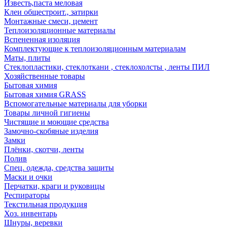
Известь,паста меловая
Клеи общестроит., затирки
Монтажные смеси, цемент
Теплоизоляционные материалы
Вспененная изоляция
Комплектующие к теплоизоляционным материалам
Маты, плиты
Стеклопластики, стеклоткани , стеклохолсты , ленты ПИЛ
Хозяйственные товары
Бытовая химия
Бытовая химия GRASS
Вспомогательные материалы для уборки
Товары личной гигиены
Чистящие и моющие средства
Замочно-скобяные изделия
Замки
Плёнки, скотчи, ленты
Полив
Спец. одежда, средства защиты
Маски и очки
Перчатки, краги и руковицы
Респираторы
Текстильная продукция
Хоз. инвентарь
Шнуры, веревки