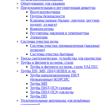
Оборудование для скважин
Предохранительная и регулирующая арматура
Воздухоотводчики
Группы безопасности
Клапаны разные (баланс, предохр, регулир,
подпит, эл-магн)
Компенсаторы
Регуляторы давления и температуры
Элеваторы
Системы очистки воды
Система очистки промышленная (заказные
позиции)
Системы очистки бытовые
Тросы сантехнические, устройства для прочистки
Трубы и фитинги из нерж. стали
Трубы и фитинги из нерж. стали VALTEC
Трубы ПП, МП, ПНД,НПВХ и др.
Трубы канализационные ПНД
(безнапорные) КОРСИС
Трубы МП
Трубы ПНД (ПЭ) газовые
Трубы ПНД (ПЭ) для воды
Трубы ПП
Уплотнительные материалы для резьбовых
соединений