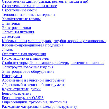
Строительная химия (смазки, реагенты, масла и др)
Строительные материалы разное
Строительные смеси
Теплоизоляционные материалы
Хозяйственные товары
Электрика
Электросчетчики
Элементы питания
Детекторы
Кабель-каналы,металлорукава, трубки, коробки установочные
Кабельно-проводниковая продукция
Лампы
Осветительная продукция
Пуско-защитная аппаратура
Стабилизаторы, блоки защиты, таймеры, источники питания
Электроустановочные изделия
Электрощитовое оборудование
Инструмент
Абразивный и зачистной инструмент
Абразивный и зачистной инструмент
Круги отрезные, диски
Бензоинструмент
Бензоинструмент OASIS
Опрессовщики, трубогибы, листогибы
Расходные материалы к электроинструменту