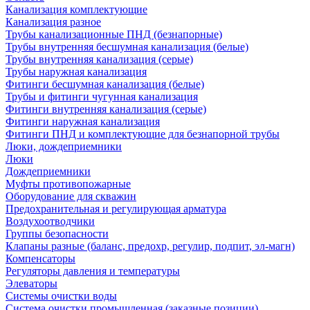
Канализация комплектующие
Канализация разное
Трубы канализационные ПНД (безнапорные)
Трубы внутренняя бесшумная канализация (белые)
Трубы внутренняя канализация (серые)
Трубы наружная канализация
Фитинги бесшумная канализация (белые)
Трубы и фитинги чугунная канализация
Фитинги внутренняя канализация (серые)
Фитинги наружная канализация
Фитинги ПНД и комплектующие для безнапорной трубы
Люки, дождеприемники
Люки
Дождеприемники
Муфты противопожарные
Оборудование для скважин
Предохранительная и регулирующая арматура
Воздухоотводчики
Группы безопасности
Клапаны разные (баланс, предохр, регулир, подпит, эл-магн)
Компенсаторы
Регуляторы давления и температуры
Элеваторы
Системы очистки воды
Система очистки промышленная (заказные позиции)