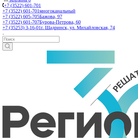
+7 (3522) 601-701
+7 (3522) 601-701
многоканальный
+7 (3522) 605-705
Бажова, 97
+7 (3522) 601-707
Бурова-Петрова, 60
+7 (35253) 3-16-01
г. Шадринск, ул. Михайловская, 74