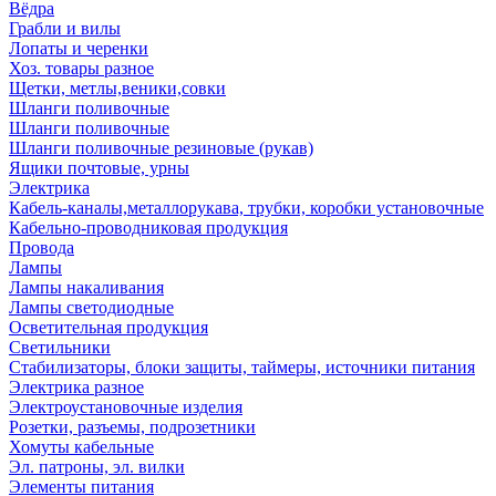
Вёдра
Грабли и вилы
Лопаты и черенки
Хоз. товары разное
Щетки, метлы,веники,совки
Шланги поливочные
Шланги поливочные
Шланги поливочные резиновые (рукав)
Ящики почтовые, урны
Электрика
Кабель-каналы,металлорукава, трубки, коробки установочные
Кабельно-проводниковая продукция
Провода
Лампы
Лампы накаливания
Лампы светодиодные
Осветительная продукция
Светильники
Стабилизаторы, блоки защиты, таймеры, источники питания
Электрика разное
Электроустановочные изделия
Розетки, разъемы, подрозетники
Хомуты кабельные
Эл. патроны, эл. вилки
Элементы питания