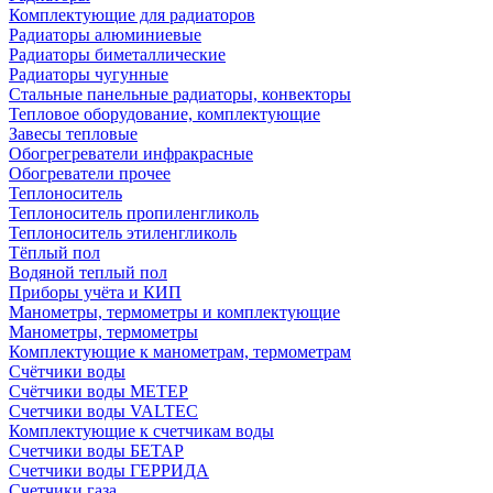
Комплектующие для радиаторов
Радиаторы алюминиевые
Радиаторы биметаллические
Радиаторы чугунные
Стальные панельные радиаторы, конвекторы
Тепловое оборудование, комплектующие
Завесы тепловые
Обогрегреватели инфракрасные
Обогреватели прочее
Теплоноситель
Теплоноситель пропиленгликоль
Теплоноситель этиленгликоль
Тёплый пол
Водяной теплый пол
Приборы учёта и КИП
Манометры, термометры и комплектующие
Манометры, термометры
Комплектующие к манометрам, термометрам
Счётчики воды
Счётчики воды МЕТЕР
Счетчики воды VALTEC
Комплектующие к счетчикам воды
Счетчики воды БЕТАР
Счетчики воды ГЕРРИДА
Счетчики газа