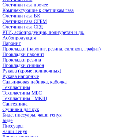
Счетчики газа прочее
Комплектующие к счетчикам газа
Счетчики газа ВК
Счетчики газа СГБМ
Счетчики газа СГД
РТИ, асбопродукция, полиуретан и др.
Асбопродукция
Паронит
Прокладки (паронит, резина, силикон, графит)
Прокладки паронит
Прокладки резина
Прокладки силикон
Рукава (кроме поливочных)
Рукава напорные
Сальниковая набивка, каболка
Техпластины
Техпластины МБС
Техпластины ТМКЩ
Сантехника
Сушилки для рук
Биде, писсуары, чаши генуя
Биде
Писсуары
Чаши Генуя
Ванны, поддоны