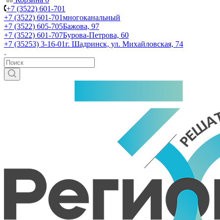
+7 (3522) 601-701
+7 (3522) 601-701
многоканальный
+7 (3522) 605-705
Бажова, 97
+7 (3522) 601-707
Бурова-Петрова, 60
+7 (35253) 3-16-01
г. Шадринск, ул. Михайловская, 74