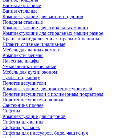
Ванны акриловые
Ванны стальные
Комплектующие для ванн и поддонов
Поддоны стальные
Комплектующие для стиральных машин
Комплектующие для стиральных машин разное
Краны для подключения стиральной машины
Шланги сливные и наливные
Мебель для ванных комнат
Комплекты мебели
Навесные шкафы
Умывальники мебельные
Мебель для кухни эконом
Тумбы под мойку
Полотенцесушители
Комплектующие для полотенцесушителей
Полотенцесушители с полимерным покрытием
Полотенцесушители шовные
Сантехника прочее
Сифоны
Комплектующие для сифонов
Сифоны для ванны
Сифоны для моек
Сифоны для писсуаров, биде, чаш генуя