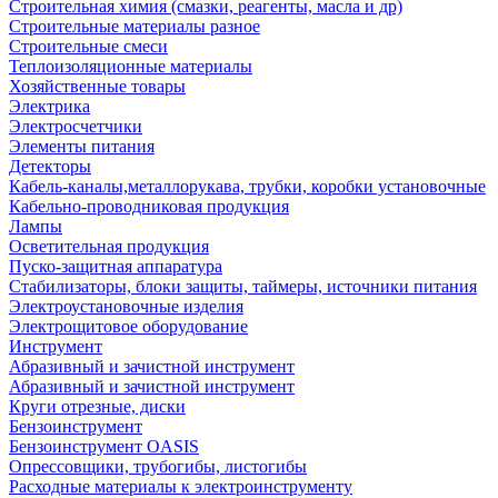
Строительная химия (смазки, реагенты, масла и др)
Строительные материалы разное
Строительные смеси
Теплоизоляционные материалы
Хозяйственные товары
Электрика
Электросчетчики
Элементы питания
Детекторы
Кабель-каналы,металлорукава, трубки, коробки установочные
Кабельно-проводниковая продукция
Лампы
Осветительная продукция
Пуско-защитная аппаратура
Стабилизаторы, блоки защиты, таймеры, источники питания
Электроустановочные изделия
Электрощитовое оборудование
Инструмент
Абразивный и зачистной инструмент
Абразивный и зачистной инструмент
Круги отрезные, диски
Бензоинструмент
Бензоинструмент OASIS
Опрессовщики, трубогибы, листогибы
Расходные материалы к электроинструменту