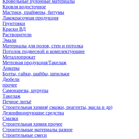
Кровельные рулонные материалы
Кровля водосточное
Мастики, праймеры, битумы
Лакокрасочная продукция
Грунтовки
Краски ВД
Растворители
Эмали
Материалы для полов, стен и потолка
Потолок подвесной и комплектующие
Металлопрокат
Метизная продукция/Такелаж
Анкеры
Болты, гайки, шайбы, шпильки
Дюбели
прочее
Самонарезы, шурупы
Такелаж
Печное литьё
Строительная химия( смазки, реагенты, масла и др)
Дезинфицирующие средства
Смазки
Строительная химия прочее
Строительные материалы разное
Строительные смеси