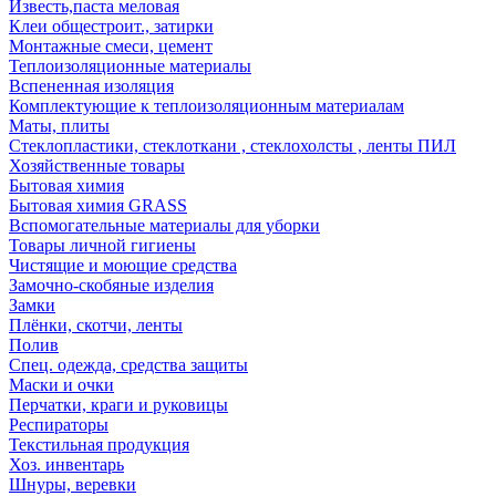
Известь,паста меловая
Клеи общестроит., затирки
Монтажные смеси, цемент
Теплоизоляционные материалы
Вспененная изоляция
Комплектующие к теплоизоляционным материалам
Маты, плиты
Стеклопластики, стеклоткани , стеклохолсты , ленты ПИЛ
Хозяйственные товары
Бытовая химия
Бытовая химия GRASS
Вспомогательные материалы для уборки
Товары личной гигиены
Чистящие и моющие средства
Замочно-скобяные изделия
Замки
Плёнки, скотчи, ленты
Полив
Спец. одежда, средства защиты
Маски и очки
Перчатки, краги и руковицы
Респираторы
Текстильная продукция
Хоз. инвентарь
Шнуры, веревки