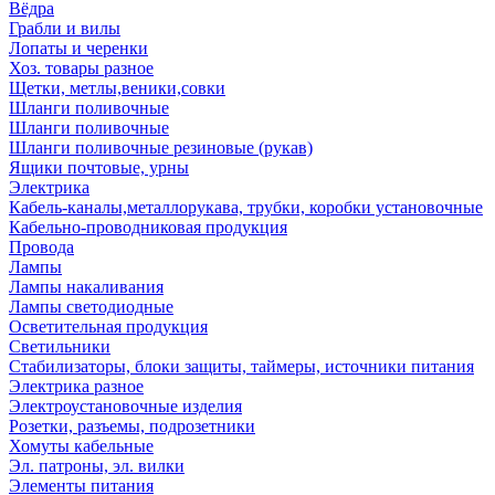
Вёдра
Грабли и вилы
Лопаты и черенки
Хоз. товары разное
Щетки, метлы,веники,совки
Шланги поливочные
Шланги поливочные
Шланги поливочные резиновые (рукав)
Ящики почтовые, урны
Электрика
Кабель-каналы,металлорукава, трубки, коробки установочные
Кабельно-проводниковая продукция
Провода
Лампы
Лампы накаливания
Лампы светодиодные
Осветительная продукция
Светильники
Стабилизаторы, блоки защиты, таймеры, источники питания
Электрика разное
Электроустановочные изделия
Розетки, разъемы, подрозетники
Хомуты кабельные
Эл. патроны, эл. вилки
Элементы питания