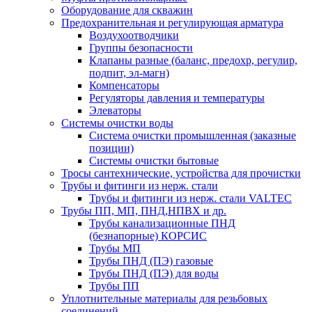
Оборудование для скважин
Предохранительная и регулирующая арматура
Воздухоотводчики
Группы безопасности
Клапаны разные (баланс, предохр, регулир,
подпит, эл-магн)
Компенсаторы
Регуляторы давления и температуры
Элеваторы
Системы очистки воды
Система очистки промышленная (заказные
позиции)
Системы очистки бытовые
Тросы сантехнические, устройства для прочистки
Трубы и фитинги из нерж. стали
Трубы и фитинги из нерж. стали VALTEC
Трубы ПП, МП, ПНД,НПВХ и др.
Трубы канализационные ПНД
(безнапорные) КОРСИС
Трубы МП
Трубы ПНД (ПЭ) газовые
Трубы ПНД (ПЭ) для воды
Трубы ПП
Уплотнительные материалы для резьбовых
соединений