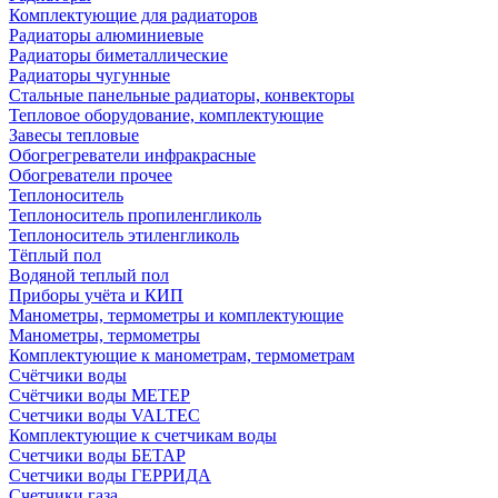
Комплектующие для радиаторов
Радиаторы алюминиевые
Радиаторы биметаллические
Радиаторы чугунные
Стальные панельные радиаторы, конвекторы
Тепловое оборудование, комплектующие
Завесы тепловые
Обогрегреватели инфракрасные
Обогреватели прочее
Теплоноситель
Теплоноситель пропиленгликоль
Теплоноситель этиленгликоль
Тёплый пол
Водяной теплый пол
Приборы учёта и КИП
Манометры, термометры и комплектующие
Манометры, термометры
Комплектующие к манометрам, термометрам
Счётчики воды
Счётчики воды МЕТЕР
Счетчики воды VALTEC
Комплектующие к счетчикам воды
Счетчики воды БЕТАР
Счетчики воды ГЕРРИДА
Счетчики газа