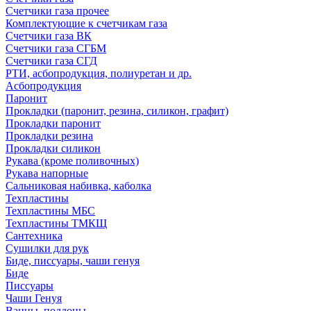
Счетчики газа прочее
Комплектующие к счетчикам газа
Счетчики газа ВК
Счетчики газа СГБМ
Счетчики газа СГД
РТИ, асбопродукция, полиуретан и др.
Асбопродукция
Паронит
Прокладки (паронит, резина, силикон, графит)
Прокладки паронит
Прокладки резина
Прокладки силикон
Рукава (кроме поливочных)
Рукава напорные
Сальниковая набивка, каболка
Техпластины
Техпластины МБС
Техпластины ТМКЩ
Сантехника
Сушилки для рук
Биде, писсуары, чаши генуя
Биде
Писсуары
Чаши Генуя
Ванны, поддоны