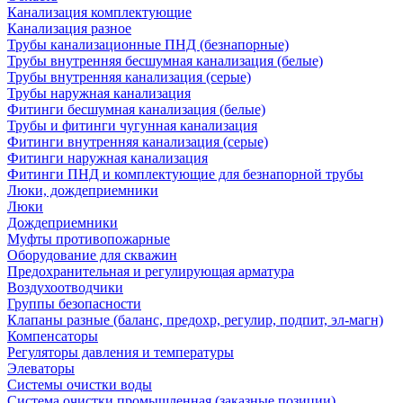
Канализация комплектующие
Канализация разное
Трубы канализационные ПНД (безнапорные)
Трубы внутренняя бесшумная канализация (белые)
Трубы внутренняя канализация (серые)
Трубы наружная канализация
Фитинги бесшумная канализация (белые)
Трубы и фитинги чугунная канализация
Фитинги внутренняя канализация (серые)
Фитинги наружная канализация
Фитинги ПНД и комплектующие для безнапорной трубы
Люки, дождеприемники
Люки
Дождеприемники
Муфты противопожарные
Оборудование для скважин
Предохранительная и регулирующая арматура
Воздухоотводчики
Группы безопасности
Клапаны разные (баланс, предохр, регулир, подпит, эл-магн)
Компенсаторы
Регуляторы давления и температуры
Элеваторы
Системы очистки воды
Система очистки промышленная (заказные позиции)