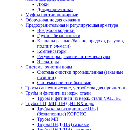
Люки
Дождеприемники
Муфты противопожарные
Оборудование для скважин
Предохранительная и регулирующая арматура
Воздухоотводчики
Группы безопасности
Клапаны разные (баланс, предохр, регулир,
подпит, эл-магн)
Компенсаторы
Регуляторы давления и температуры
Элеваторы
Системы очистки воды
Система очистки промышленная (заказные
позиции)
Системы очистки бытовые
Тросы сантехнические, устройства для прочистки
Трубы и фитинги из нерж. стали
Трубы и фитинги из нерж. стали VALTEC
Трубы ПП, МП, ПНД,НПВХ и др.
Трубы канализационные ПНД
(безнапорные) КОРСИС
Трубы МП
Трубы ПНД (ПЭ) газовые
Трубы ПНД (ПЭ) для воды