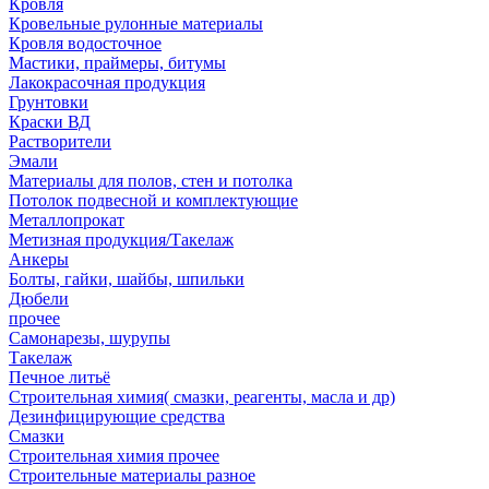
Кровля
Кровельные рулонные материалы
Кровля водосточное
Мастики, праймеры, битумы
Лакокрасочная продукция
Грунтовки
Краски ВД
Растворители
Эмали
Материалы для полов, стен и потолка
Потолок подвесной и комплектующие
Металлопрокат
Метизная продукция/Такелаж
Анкеры
Болты, гайки, шайбы, шпильки
Дюбели
прочее
Самонарезы, шурупы
Такелаж
Печное литьё
Строительная химия( смазки, реагенты, масла и др)
Дезинфицирующие средства
Смазки
Строительная химия прочее
Строительные материалы разное