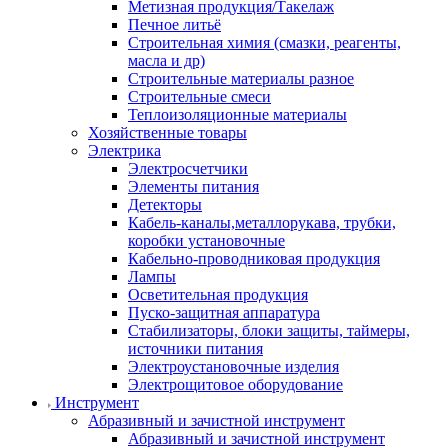
Метизная продукция/Такелаж
Печное литьё
Строительная химия (смазки, реагенты,
масла и др)
Строительные материалы разное
Строительные смеси
Теплоизоляционные материалы
Хозяйственные товары
Электрика
Электросчетчики
Элементы питания
Детекторы
Кабель-каналы,металлорукава, трубки,
коробки установочные
Кабельно-проводниковая продукция
Лампы
Осветительная продукция
Пуско-защитная аппаратура
Стабилизаторы, блоки защиты, таймеры,
источники питания
Электроустановочные изделия
Электрощитовое оборудование
Инструмент
Абразивный и зачистной инструмент
Абразивный и зачистной инструмент