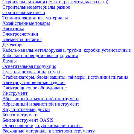
Строительная химия (смазки, реагенты, масла и др)
Строительные материалы разное
Строительные смеси
Теплоизоляционные материалы
Хозяйственные товары
Электрика
Электросчетчики
Элементы питания
Детекторы
Кабель-каналы,металлорукава, трубки, коробки установочные
Кабельно-проводниковая продукция
Лампы
Осветительная продукция
Пуско-защитная аппаратура
Стабилизаторы, блоки защиты, таймеры, источники питания
Электроустановочные изделия
Электрощитовое оборудование
Инструмент
Абразивный и зачистной инструмент
Абразивный и зачистной инструмент
Круги отрезные, диски
Бензоинструмент
Бензоинструмент OASIS
Опрессовщики, трубогибы, листогибы
Расходные материалы к электроинструменту