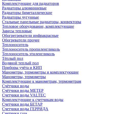
Комплектующие для радиаторов
Радиаторы алюминиевые
Радиаторы биметаллические
Радиаторы чугунные
Стальные панельные радиаторы, конвекторы
Тепловое оборудование, комплектующие
Завесы тепловые
Обогрегреватели инфракрасные
Обогреватели прочее
Теплоноситель
Теплоноситель пропиленгликоль
Теплоноситель этиленгликоль
Тёплый пол
Водяной теплый пол
Приборы учёта и КИП
Манометры, термометры и комплектующие
Манометры, термометры
Комплектующие к манометрам, термометрам
Счётчики воды
Счётчики воды МЕТЕР
Счетчики воды VALTEC
Комплектующие к счетчикам воды
Счетчики воды БЕТАР
Счетчики воды ГЕРРИДА
Счетчики газа