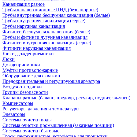
Канализация разное
Трубы канализационные ПНД (безнапорные)
Трубы внутренняя бесшумная канализация (белые)
Трубы внутренняя канализация (серые)
Трубы наружная канализация
Фитинги бесшумная канализация (белые)
Трубы и фитинги чугунная канализация
Фитинги внутренняя канализация (серые)
Фитинги наружная канализация
Люки, дождеприемники
Люки
Дождеприемники
Муфты противопожарные
Оборудование для скважин
Предохранительная и регулирующая арматура
Воздухоотводчики
Группы безопасности
Клапаны разные (баланс, предохр, регулир, подпит, эл-магн)
Компенсаторы
Регуляторы давления и температуры
Элеваторы
Системы очистки воды
Система очистки промышленная (заказные позиции)
Системы очистки бытовые
Тросы сантехнические, устройства для прочистки