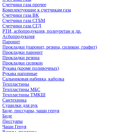
Счетчики газа прочее
Комплектующие к счетчикам газа
Счетчики газа ВК
Счетчики газа СГБМ
Счетчики газа СГД
РТИ, асбопродукция, полиуретан и др.
Асбопродукция
Паронит
Прокладки (паронит, резина, силикон, графит)
Прокладки паронит
Прокладки резина
Прокладки силикон
Рукава (кроме поливочных)
Рукава напорные
Сальниковая набивка, каболка
Техпластины
Техпластины МБС
Техпластины ТМКЩ
Сантехника
Сушилки для рук
Биде, писсуары, чаши генуя
Биде
Писсуары
Чаши Генуя
Ванны, поддоны