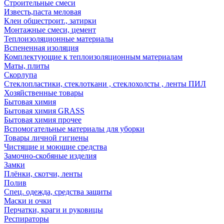
Строительные смеси
Известь,паста меловая
Клеи общестроит., затирки
Монтажные смеси, цемент
Теплоизоляционные материалы
Вспененная изоляция
Комплектующие к теплоизоляционным материалам
Маты, плиты
Скорлупа
Стеклопластики, стеклоткани , стеклохолсты , ленты ПИЛ
Хозяйственные товары
Бытовая химия
Бытовая химия GRASS
Бытовая химия прочее
Вспомогательные материалы для уборки
Товары личной гигиены
Чистящие и моющие средства
Замочно-скобяные изделия
Замки
Плёнки, скотчи, ленты
Полив
Спец. одежда, средства защиты
Маски и очки
Перчатки, краги и руковицы
Респираторы