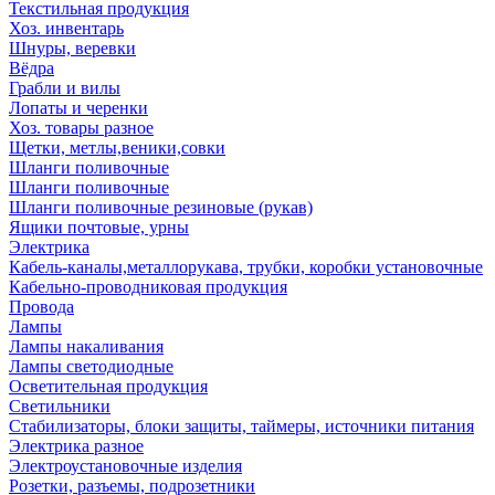
Текстильная продукция
Хоз. инвентарь
Шнуры, веревки
Вёдра
Грабли и вилы
Лопаты и черенки
Хоз. товары разное
Щетки, метлы,веники,совки
Шланги поливочные
Шланги поливочные
Шланги поливочные резиновые (рукав)
Ящики почтовые, урны
Электрика
Кабель-каналы,металлорукава, трубки, коробки установочные
Кабельно-проводниковая продукция
Провода
Лампы
Лампы накаливания
Лампы светодиодные
Осветительная продукция
Светильники
Стабилизаторы, блоки защиты, таймеры, источники питания
Электрика разное
Электроустановочные изделия
Розетки, разъемы, подрозетники