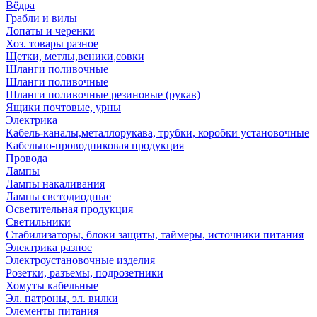
Вёдра
Грабли и вилы
Лопаты и черенки
Хоз. товары разное
Щетки, метлы,веники,совки
Шланги поливочные
Шланги поливочные
Шланги поливочные резиновые (рукав)
Ящики почтовые, урны
Электрика
Кабель-каналы,металлорукава, трубки, коробки установочные
Кабельно-проводниковая продукция
Провода
Лампы
Лампы накаливания
Лампы светодиодные
Осветительная продукция
Светильники
Стабилизаторы, блоки защиты, таймеры, источники питания
Электрика разное
Электроустановочные изделия
Розетки, разъемы, подрозетники
Хомуты кабельные
Эл. патроны, эл. вилки
Элементы питания