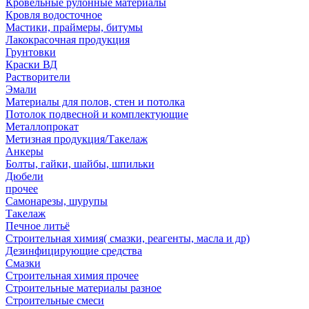
Кровельные рулонные материалы
Кровля водосточное
Мастики, праймеры, битумы
Лакокрасочная продукция
Грунтовки
Краски ВД
Растворители
Эмали
Материалы для полов, стен и потолка
Потолок подвесной и комплектующие
Металлопрокат
Метизная продукция/Такелаж
Анкеры
Болты, гайки, шайбы, шпильки
Дюбели
прочее
Самонарезы, шурупы
Такелаж
Печное литьё
Строительная химия( смазки, реагенты, масла и др)
Дезинфицирующие средства
Смазки
Строительная химия прочее
Строительные материалы разное
Строительные смеси