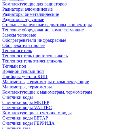
Комплектующие для радиаторов
Радиаторы алюминиевые
Радиаторы биметаллические
Радиаторы чугунные
Стальные панельные радиаторы, конвекторы
Тепловое оборудование, комплектующие
Завесы тепловые
Обогрегреватели инфракрасные
Обогреватели прочее
Теплоноситель
Теплоноситель пропиленгликоль
Теплоноситель этиленгликоль
Тёплый пол
Водяной теплый пол
Приборы учёта и КИП
Манометры, термометры и комплектующие
Манометры, термометры
Комплектующие к манометрам, термометрам
Счётчики воды
Счётчики воды МЕТЕР
Счетчики воды VALTEC
Комплектующие к счетчикам воды
Счетчики воды БЕТАР
Счетчики воды ГЕРРИДА
Счетчики газа