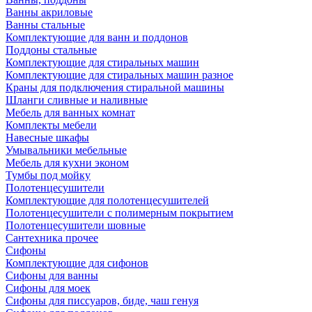
Ванны акриловые
Ванны стальные
Комплектующие для ванн и поддонов
Поддоны стальные
Комплектующие для стиральных машин
Комплектующие для стиральных машин разное
Краны для подключения стиральной машины
Шланги сливные и наливные
Мебель для ванных комнат
Комплекты мебели
Навесные шкафы
Умывальники мебельные
Мебель для кухни эконом
Тумбы под мойку
Полотенцесушители
Комплектующие для полотенцесушителей
Полотенцесушители с полимерным покрытием
Полотенцесушители шовные
Сантехника прочее
Сифоны
Комплектующие для сифонов
Сифоны для ванны
Сифоны для моек
Сифоны для писсуаров, биде, чаш генуя