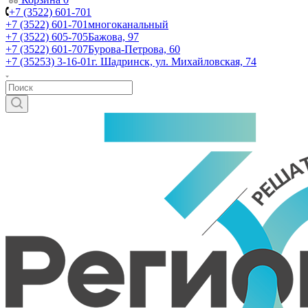
+7 (3522) 601-701
+7 (3522) 601-701
многоканальный
+7 (3522) 605-705
Бажова, 97
+7 (3522) 601-707
Бурова-Петрова, 60
+7 (35253) 3-16-01
г. Шадринск, ул. Михайловская, 74