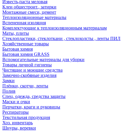
Известь,паста меловая
Клеи общестроит., затирки
Монтажные смеси, цемент
Теплоизоляционные материалы
Вспененная изоляция
Комплектующие к теплоизоляционным материалам
Маты, плиты
Стеклопластики, стеклоткани , стеклохолсты , ленты ПИЛ
Хозяйственные товары
Бытовая химия
Бытовая химия GRASS
Вспомогательные материалы для уборки
Товары личной гигиены
Чистящие и моющие средства
Замочно-скобяные изделия
Замки
Плёнки, скотчи, ленты
Полив
Спец. одежда, средства защиты
Маски и очки
Перчатки, краги и руковицы
Респираторы
Текстильная продукция
Хоз. инвентарь
Шнуры, веревки