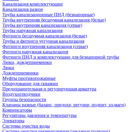
Канализация комплектующие
Канализация разное
Трубы канализационные ПНД (безнапорные)
Трубы внутренняя бесшумная канализация (белые)
Трубы внутренняя канализация (серые)
Трубы наружная канализация
Фитинги бесшумная канализация (белые)
Трубы и фитинги чугунная канализация
Фитинги внутренняя канализация (серые)
Фитинги наружная канализация
Фитинги ПНД и комплектующие для безнапорной трубы
Люки, дождеприемники
Люки
Дождеприемники
Муфты противопожарные
Оборудование для скважин
Предохранительная и регулирующая арматура
Воздухоотводчики
Группы безопасности
Клапаны разные (баланс, предохр, регулир, подпит, эл-магн)
Компенсаторы
Регуляторы давления и температуры
Элеваторы
Системы очистки воды
Система очистки промышленная (заказные позиции)