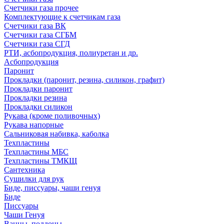
Счетчики газа прочее
Комплектующие к счетчикам газа
Счетчики газа ВК
Счетчики газа СГБМ
Счетчики газа СГД
РТИ, асбопродукция, полиуретан и др.
Асбопродукция
Паронит
Прокладки (паронит, резина, силикон, графит)
Прокладки паронит
Прокладки резина
Прокладки силикон
Рукава (кроме поливочных)
Рукава напорные
Сальниковая набивка, каболка
Техпластины
Техпластины МБС
Техпластины ТМКЩ
Сантехника
Сушилки для рук
Биде, писсуары, чаши генуя
Биде
Писсуары
Чаши Генуя
Ванны, поддоны