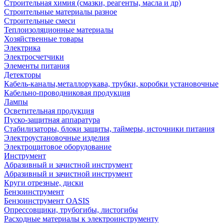
Строительная химия (смазки, реагенты, масла и др)
Строительные материалы разное
Строительные смеси
Теплоизоляционные материалы
Хозяйственные товары
Электрика
Электросчетчики
Элементы питания
Детекторы
Кабель-каналы,металлорукава, трубки, коробки установочные
Кабельно-проводниковая продукция
Лампы
Осветительная продукция
Пуско-защитная аппаратура
Стабилизаторы, блоки защиты, таймеры, источники питания
Электроустановочные изделия
Электрощитовое оборудование
Инструмент
Абразивный и зачистной инструмент
Абразивный и зачистной инструмент
Круги отрезные, диски
Бензоинструмент
Бензоинструмент OASIS
Опрессовщики, трубогибы, листогибы
Расходные материалы к электроинструменту