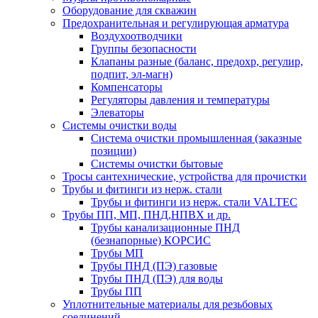
Оборудование для скважин
Предохранительная и регулирующая арматура
Воздухоотводчики
Группы безопасности
Клапаны разные (баланс, предохр, регулир,
подпит, эл-магн)
Компенсаторы
Регуляторы давления и температуры
Элеваторы
Системы очистки воды
Система очистки промышленная (заказные
позиции)
Системы очистки бытовые
Тросы сантехнические, устройства для прочистки
Трубы и фитинги из нерж. стали
Трубы и фитинги из нерж. стали VALTEC
Трубы ПП, МП, ПНД,НПВХ и др.
Трубы канализационные ПНД
(безнапорные) КОРСИС
Трубы МП
Трубы ПНД (ПЭ) газовые
Трубы ПНД (ПЭ) для воды
Трубы ПП
Уплотнительные материалы для резьбовых
соединений