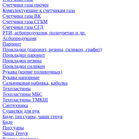
Счетчики газа прочее
Комплектующие к счетчикам газа
Счетчики газа ВК
Счетчики газа СГБМ
Счетчики газа СГД
РТИ, асбопродукция, полиуретан и др.
Асбопродукция
Паронит
Прокладки (паронит, резина, силикон, графит)
Прокладки паронит
Прокладки резина
Прокладки силикон
Рукава (кроме поливочных)
Рукава напорные
Сальниковая набивка, каболка
Техпластины
Техпластины МБС
Техпластины ТМКЩ
Сантехника
Сушилки для рук
Биде, писсуары, чаши генуя
Биде
Писсуары
Чаши Генуя
Ванны, поддоны