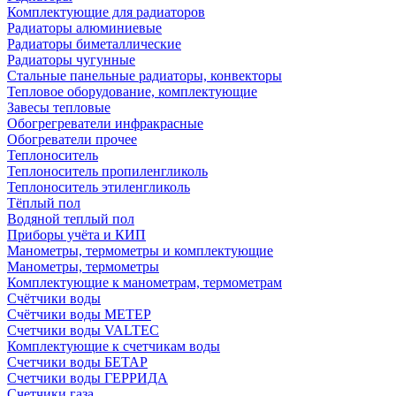
Комплектующие для радиаторов
Радиаторы алюминиевые
Радиаторы биметаллические
Радиаторы чугунные
Стальные панельные радиаторы, конвекторы
Тепловое оборудование, комплектующие
Завесы тепловые
Обогрегреватели инфракрасные
Обогреватели прочее
Теплоноситель
Теплоноситель пропиленгликоль
Теплоноситель этиленгликоль
Тёплый пол
Водяной теплый пол
Приборы учёта и КИП
Манометры, термометры и комплектующие
Манометры, термометры
Комплектующие к манометрам, термометрам
Счётчики воды
Счётчики воды МЕТЕР
Счетчики воды VALTEC
Комплектующие к счетчикам воды
Счетчики воды БЕТАР
Счетчики воды ГЕРРИДА
Счетчики газа