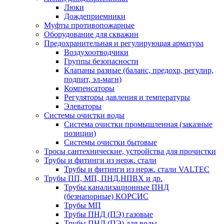
Люки
Дождеприемники
Муфты противопожарные
Оборудование для скважин
Предохранительная и регулирующая арматура
Воздухоотводчики
Группы безопасности
Клапаны разные (баланс, предохр, регулир,
подпит, эл-магн)
Компенсаторы
Регуляторы давления и температуры
Элеваторы
Системы очистки воды
Система очистки промышленная (заказные
позиции)
Системы очистки бытовые
Тросы сантехнические, устройства для прочистки
Трубы и фитинги из нерж. стали
Трубы и фитинги из нерж. стали VALTEC
Трубы ПП, МП, ПНД,НПВХ и др.
Трубы канализационные ПНД
(безнапорные) КОРСИС
Трубы МП
Трубы ПНД (ПЭ) газовые
Трубы ПНД (ПЭ) для воды