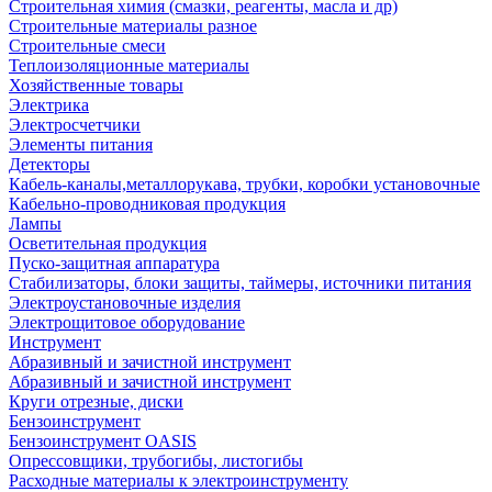
Строительная химия (смазки, реагенты, масла и др)
Строительные материалы разное
Строительные смеси
Теплоизоляционные материалы
Хозяйственные товары
Электрика
Электросчетчики
Элементы питания
Детекторы
Кабель-каналы,металлорукава, трубки, коробки установочные
Кабельно-проводниковая продукция
Лампы
Осветительная продукция
Пуско-защитная аппаратура
Стабилизаторы, блоки защиты, таймеры, источники питания
Электроустановочные изделия
Электрощитовое оборудование
Инструмент
Абразивный и зачистной инструмент
Абразивный и зачистной инструмент
Круги отрезные, диски
Бензоинструмент
Бензоинструмент OASIS
Опрессовщики, трубогибы, листогибы
Расходные материалы к электроинструменту