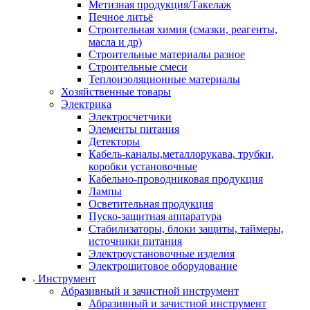
Метизная продукция/Такелаж
Печное литьё
Строительная химия (смазки, реагенты,
масла и др)
Строительные материалы разное
Строительные смеси
Теплоизоляционные материалы
Хозяйственные товары
Электрика
Электросчетчики
Элементы питания
Детекторы
Кабель-каналы,металлорукава, трубки,
коробки установочные
Кабельно-проводниковая продукция
Лампы
Осветительная продукция
Пуско-защитная аппаратура
Стабилизаторы, блоки защиты, таймеры,
источники питания
Электроустановочные изделия
Электрощитовое оборудование
Инструмент
Абразивный и зачистной инструмент
Абразивный и зачистной инструмент