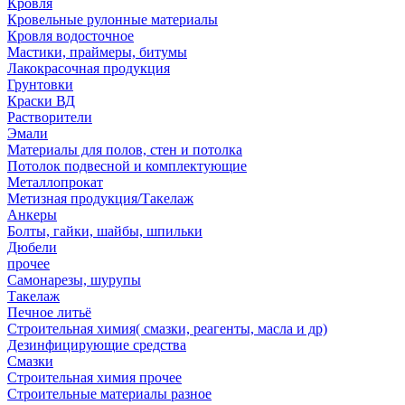
Кровля
Кровельные рулонные материалы
Кровля водосточное
Мастики, праймеры, битумы
Лакокрасочная продукция
Грунтовки
Краски ВД
Растворители
Эмали
Материалы для полов, стен и потолка
Потолок подвесной и комплектующие
Металлопрокат
Метизная продукция/Такелаж
Анкеры
Болты, гайки, шайбы, шпильки
Дюбели
прочее
Самонарезы, шурупы
Такелаж
Печное литьё
Строительная химия( смазки, реагенты, масла и др)
Дезинфицирующие средства
Смазки
Строительная химия прочее
Строительные материалы разное