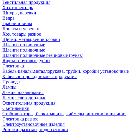
Текстильная продукция
Хоз. инвентарь
Шнуры, веревки
Вёдра
Грабли и вилы
Лопаты и черенки
Хоз. товары разное
Щетки, метлы,веники,совки
Шланги поливочные
Шланги поливочные
Шланги поливочные резиновые (рукав)
Ящики почтовые, урны
Электрика
Кабель-каналы,металлорукава, трубки, коробки установочные
Кабельно-проводниковая продукция
Провода
Лампы
Лампы накаливания
Лампы светодиодные
Осветительная продукция
Светильники
Стабилизаторы, блоки защиты, таймеры, источники питания
Электрика разное
Электроустановочные изделия
Розетки, разъемы, подрозетники