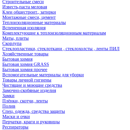
Строительные смеси
Известь,паста меловая
Клеи общестроит., затирки
Монтажные смеси, цемент
Теплоизоляционные материалы
Вспененная изоляция
Комплектующие к теплоизоляционным материалам
Маты, плиты
Скорлупа
Стеклопластики, стеклоткани , стеклохолсты , ленты ПИЛ
Хозяйственные товары
Бытовая химия
Бытовая химия GRASS
Бытовая химия прочее
Вспомогательные материалы для уборки
Товары личной гигиены
Чистящие и моющие средства
Замочно-скобяные изделия
Замки
Плёнки, скотчи, ленты
Полив
Спец. одежда, средства защиты
Маски и очки
Перчатки, краги и руковицы
Респираторы