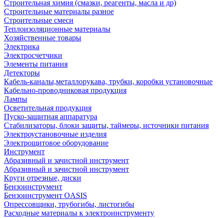
Строительная химия (смазки, реагенты, масла и др)
Строительные материалы разное
Строительные смеси
Теплоизоляционные материалы
Хозяйственные товары
Электрика
Электросчетчики
Элементы питания
Детекторы
Кабель-каналы,металлорукава, трубки, коробки установочные
Кабельно-проводниковая продукция
Лампы
Осветительная продукция
Пуско-защитная аппаратура
Стабилизаторы, блоки защиты, таймеры, источники питания
Электроустановочные изделия
Электрощитовое оборудование
Инструмент
Абразивный и зачистной инструмент
Абразивный и зачистной инструмент
Круги отрезные, диски
Бензоинструмент
Бензоинструмент OASIS
Опрессовщики, трубогибы, листогибы
Расходные материалы к электроинструменту