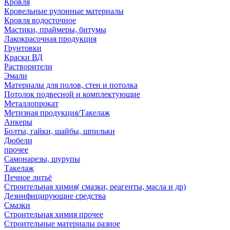
Кровля
Кровельные рулонные материалы
Кровля водосточное
Мастики, праймеры, битумы
Лакокрасочная продукция
Грунтовки
Краски ВД
Растворители
Эмали
Материалы для полов, стен и потолка
Потолок подвесной и комплектующие
Металлопрокат
Метизная продукция/Такелаж
Анкеры
Болты, гайки, шайбы, шпильки
Дюбели
прочее
Самонарезы, шурупы
Такелаж
Печное литьё
Строительная химия( смазки, реагенты, масла и др)
Дезинфицирующие средства
Смазки
Строительная химия прочее
Строительные материалы разное