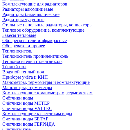
Комплектующие для радиаторов
Радиаторы алюминиевые
Радиаторы биметаллические
Радиаторы чугунные
Стальные панельные радиаторы, конвекторы
Тепловое оборудование, комплектующие
Завесы тепловые
Обогрегреватели инфракрасные
Обогреватели прочее
Теплоноситель
Теплоноситель пропиленгликоль
Теплоноситель этиленгликоль
Тёплый пол
Водяной теплый пол
Приборы учёта и КИП
Манометры, термометры и комплектующие
Манометры, термометры
Комплектующие к манометрам, термометрам
Счётчики воды
Счётчики воды МЕТЕР
Счетчики воды VALTEC
Комплектующие к счетчикам воды
Счетчики воды БЕТАР
Счетчики воды ГЕРРИДА
Счетчики газа