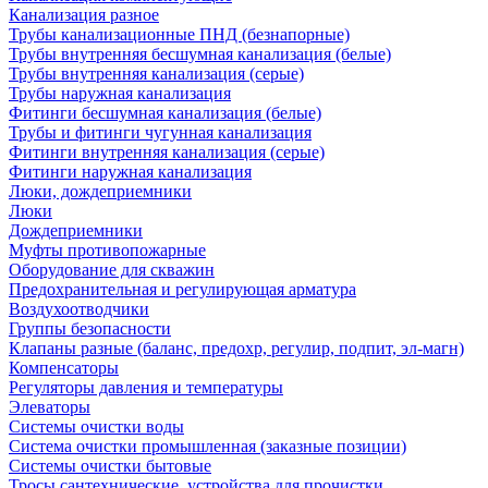
Канализация разное
Трубы канализационные ПНД (безнапорные)
Трубы внутренняя бесшумная канализация (белые)
Трубы внутренняя канализация (серые)
Трубы наружная канализация
Фитинги бесшумная канализация (белые)
Трубы и фитинги чугунная канализация
Фитинги внутренняя канализация (серые)
Фитинги наружная канализация
Люки, дождеприемники
Люки
Дождеприемники
Муфты противопожарные
Оборудование для скважин
Предохранительная и регулирующая арматура
Воздухоотводчики
Группы безопасности
Клапаны разные (баланс, предохр, регулир, подпит, эл-магн)
Компенсаторы
Регуляторы давления и температуры
Элеваторы
Системы очистки воды
Система очистки промышленная (заказные позиции)
Системы очистки бытовые
Тросы сантехнические, устройства для прочистки