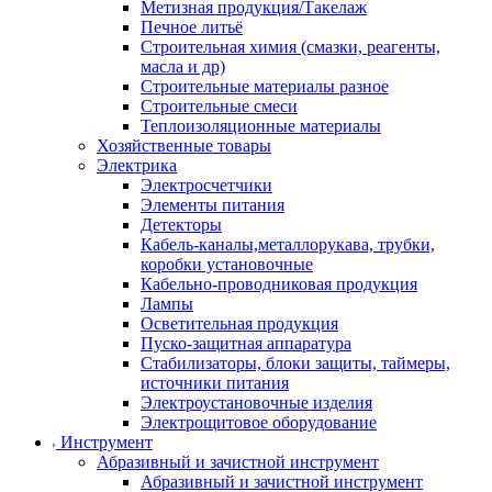
Метизная продукция/Такелаж
Печное литьё
Строительная химия (смазки, реагенты,
масла и др)
Строительные материалы разное
Строительные смеси
Теплоизоляционные материалы
Хозяйственные товары
Электрика
Электросчетчики
Элементы питания
Детекторы
Кабель-каналы,металлорукава, трубки,
коробки установочные
Кабельно-проводниковая продукция
Лампы
Осветительная продукция
Пуско-защитная аппаратура
Стабилизаторы, блоки защиты, таймеры,
источники питания
Электроустановочные изделия
Электрощитовое оборудование
Инструмент
Абразивный и зачистной инструмент
Абразивный и зачистной инструмент