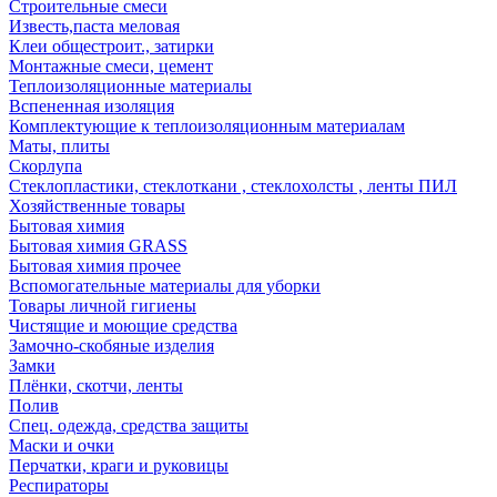
Строительные смеси
Известь,паста меловая
Клеи общестроит., затирки
Монтажные смеси, цемент
Теплоизоляционные материалы
Вспененная изоляция
Комплектующие к теплоизоляционным материалам
Маты, плиты
Скорлупа
Стеклопластики, стеклоткани , стеклохолсты , ленты ПИЛ
Хозяйственные товары
Бытовая химия
Бытовая химия GRASS
Бытовая химия прочее
Вспомогательные материалы для уборки
Товары личной гигиены
Чистящие и моющие средства
Замочно-скобяные изделия
Замки
Плёнки, скотчи, ленты
Полив
Спец. одежда, средства защиты
Маски и очки
Перчатки, краги и руковицы
Респираторы