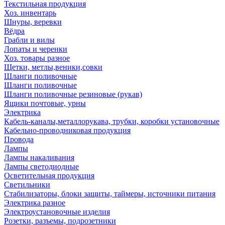
Текстильная продукция
Хоз. инвентарь
Шнуры, веревки
Вёдра
Грабли и вилы
Лопаты и черенки
Хоз. товары разное
Щетки, метлы,веники,совки
Шланги поливочные
Шланги поливочные
Шланги поливочные резиновые (рукав)
Ящики почтовые, урны
Электрика
Кабель-каналы,металлорукава, трубки, коробки установочные
Кабельно-проводниковая продукция
Провода
Лампы
Лампы накаливания
Лампы светодиодные
Осветительная продукция
Светильники
Стабилизаторы, блоки защиты, таймеры, источники питания
Электрика разное
Электроустановочные изделия
Розетки, разъемы, подрозетники