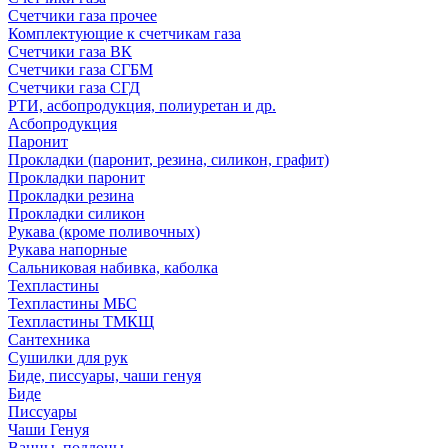
Счетчики газа прочее
Комплектующие к счетчикам газа
Счетчики газа ВК
Счетчики газа СГБМ
Счетчики газа СГД
РТИ, асбопродукция, полиуретан и др.
Асбопродукция
Паронит
Прокладки (паронит, резина, силикон, графит)
Прокладки паронит
Прокладки резина
Прокладки силикон
Рукава (кроме поливочных)
Рукава напорные
Сальниковая набивка, каболка
Техпластины
Техпластины МБС
Техпластины ТМКЩ
Сантехника
Сушилки для рук
Биде, писсуары, чаши генуя
Биде
Писсуары
Чаши Генуя
Ванны, поддоны