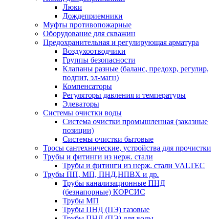
Люки
Дождеприемники
Муфты противопожарные
Оборудование для скважин
Предохранительная и регулирующая арматура
Воздухоотводчики
Группы безопасности
Клапаны разные (баланс, предохр, регулир,
подпит, эл-магн)
Компенсаторы
Регуляторы давления и температуры
Элеваторы
Системы очистки воды
Система очистки промышленная (заказные
позиции)
Системы очистки бытовые
Тросы сантехнические, устройства для прочистки
Трубы и фитинги из нерж. стали
Трубы и фитинги из нерж. стали VALTEC
Трубы ПП, МП, ПНД,НПВХ и др.
Трубы канализационные ПНД
(безнапорные) КОРСИС
Трубы МП
Трубы ПНД (ПЭ) газовые
Трубы ПНД (ПЭ) для воды