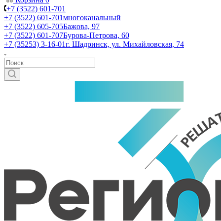
+7 (3522) 601-701
+7 (3522) 601-701
многоканальный
+7 (3522) 605-705
Бажова, 97
+7 (3522) 601-707
Бурова-Петрова, 60
+7 (35253) 3-16-01
г. Шадринск, ул. Михайловская, 74