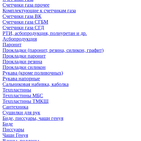
Счетчики газа прочее
Комплектующие к счетчикам газа
Счетчики газа ВК
Счетчики газа СГБМ
Счетчики газа СГД
РТИ, асбопродукция, полиуретан и др.
Асбопродукция
Паронит
Прокладки (паронит, резина, силикон, графит)
Прокладки паронит
Прокладки резина
Прокладки силикон
Рукава (кроме поливочных)
Рукава напорные
Сальниковая набивка, каболка
Техпластины
Техпластины МБС
Техпластины ТМКЩ
Сантехника
Сушилки для рук
Биде, писсуары, чаши генуя
Биде
Писсуары
Чаши Генуя
Ванны, поддоны