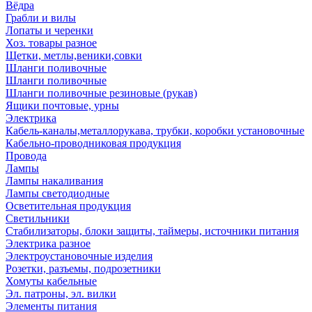
Вёдра
Грабли и вилы
Лопаты и черенки
Хоз. товары разное
Щетки, метлы,веники,совки
Шланги поливочные
Шланги поливочные
Шланги поливочные резиновые (рукав)
Ящики почтовые, урны
Электрика
Кабель-каналы,металлорукава, трубки, коробки установочные
Кабельно-проводниковая продукция
Провода
Лампы
Лампы накаливания
Лампы светодиодные
Осветительная продукция
Светильники
Стабилизаторы, блоки защиты, таймеры, источники питания
Электрика разное
Электроустановочные изделия
Розетки, разъемы, подрозетники
Хомуты кабельные
Эл. патроны, эл. вилки
Элементы питания