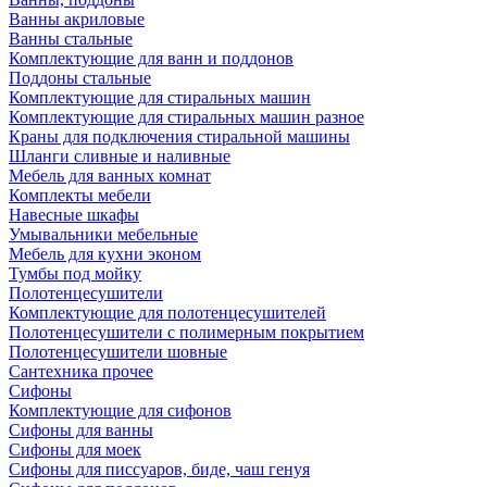
Ванны акриловые
Ванны стальные
Комплектующие для ванн и поддонов
Поддоны стальные
Комплектующие для стиральных машин
Комплектующие для стиральных машин разное
Краны для подключения стиральной машины
Шланги сливные и наливные
Мебель для ванных комнат
Комплекты мебели
Навесные шкафы
Умывальники мебельные
Мебель для кухни эконом
Тумбы под мойку
Полотенцесушители
Комплектующие для полотенцесушителей
Полотенцесушители с полимерным покрытием
Полотенцесушители шовные
Сантехника прочее
Сифоны
Комплектующие для сифонов
Сифоны для ванны
Сифоны для моек
Сифоны для писсуаров, биде, чаш генуя