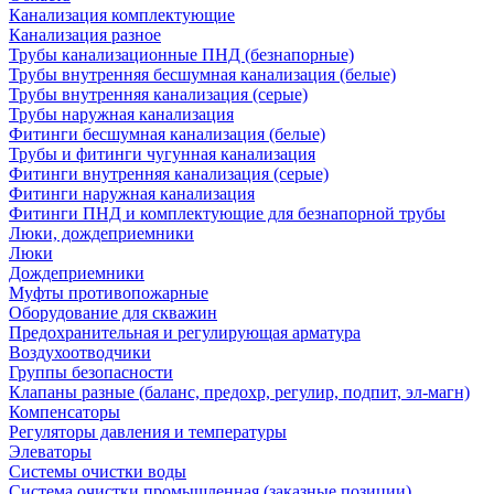
Канализация комплектующие
Канализация разное
Трубы канализационные ПНД (безнапорные)
Трубы внутренняя бесшумная канализация (белые)
Трубы внутренняя канализация (серые)
Трубы наружная канализация
Фитинги бесшумная канализация (белые)
Трубы и фитинги чугунная канализация
Фитинги внутренняя канализация (серые)
Фитинги наружная канализация
Фитинги ПНД и комплектующие для безнапорной трубы
Люки, дождеприемники
Люки
Дождеприемники
Муфты противопожарные
Оборудование для скважин
Предохранительная и регулирующая арматура
Воздухоотводчики
Группы безопасности
Клапаны разные (баланс, предохр, регулир, подпит, эл-магн)
Компенсаторы
Регуляторы давления и температуры
Элеваторы
Системы очистки воды
Система очистки промышленная (заказные позиции)