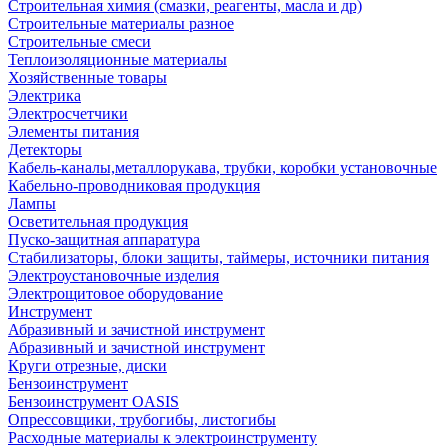
Строительная химия (смазки, реагенты, масла и др)
Строительные материалы разное
Строительные смеси
Теплоизоляционные материалы
Хозяйственные товары
Электрика
Электросчетчики
Элементы питания
Детекторы
Кабель-каналы,металлорукава, трубки, коробки установочные
Кабельно-проводниковая продукция
Лампы
Осветительная продукция
Пуско-защитная аппаратура
Стабилизаторы, блоки защиты, таймеры, источники питания
Электроустановочные изделия
Электрощитовое оборудование
Инструмент
Абразивный и зачистной инструмент
Абразивный и зачистной инструмент
Круги отрезные, диски
Бензоинструмент
Бензоинструмент OASIS
Опрессовщики, трубогибы, листогибы
Расходные материалы к электроинструменту