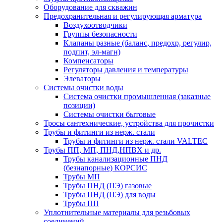
Оборудование для скважин
Предохранительная и регулирующая арматура
Воздухоотводчики
Группы безопасности
Клапаны разные (баланс, предохр, регулир,
подпит, эл-магн)
Компенсаторы
Регуляторы давления и температуры
Элеваторы
Системы очистки воды
Система очистки промышленная (заказные
позиции)
Системы очистки бытовые
Тросы сантехнические, устройства для прочистки
Трубы и фитинги из нерж. стали
Трубы и фитинги из нерж. стали VALTEC
Трубы ПП, МП, ПНД,НПВХ и др.
Трубы канализационные ПНД
(безнапорные) КОРСИС
Трубы МП
Трубы ПНД (ПЭ) газовые
Трубы ПНД (ПЭ) для воды
Трубы ПП
Уплотнительные материалы для резьбовых
соединений