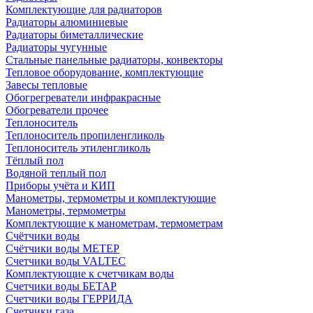
Комплектующие для радиаторов
Радиаторы алюминиевые
Радиаторы биметаллические
Радиаторы чугунные
Стальные панельные радиаторы, конвекторы
Тепловое оборудование, комплектующие
Завесы тепловые
Обогрегреватели инфракрасные
Обогреватели прочее
Теплоноситель
Теплоноситель пропиленгликоль
Теплоноситель этиленгликоль
Тёплый пол
Водяной теплый пол
Приборы учёта и КИП
Манометры, термометры и комплектующие
Манометры, термометры
Комплектующие к манометрам, термометрам
Счётчики воды
Счётчики воды МЕТЕР
Счетчики воды VALTEC
Комплектующие к счетчикам воды
Счетчики воды БЕТАР
Счетчики воды ГЕРРИДА
Счетчики газа