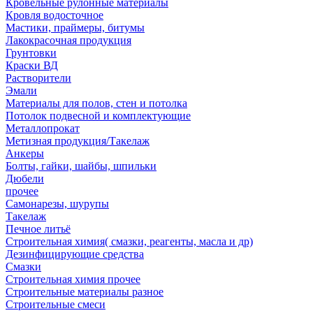
Кровельные рулонные материалы
Кровля водосточное
Мастики, праймеры, битумы
Лакокрасочная продукция
Грунтовки
Краски ВД
Растворители
Эмали
Материалы для полов, стен и потолка
Потолок подвесной и комплектующие
Металлопрокат
Метизная продукция/Такелаж
Анкеры
Болты, гайки, шайбы, шпильки
Дюбели
прочее
Самонарезы, шурупы
Такелаж
Печное литьё
Строительная химия( смазки, реагенты, масла и др)
Дезинфицирующие средства
Смазки
Строительная химия прочее
Строительные материалы разное
Строительные смеси