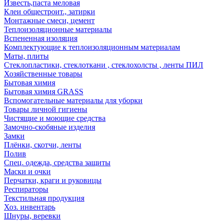
Известь,паста меловая
Клеи общестроит., затирки
Монтажные смеси, цемент
Теплоизоляционные материалы
Вспененная изоляция
Комплектующие к теплоизоляционным материалам
Маты, плиты
Стеклопластики, стеклоткани , стеклохолсты , ленты ПИЛ
Хозяйственные товары
Бытовая химия
Бытовая химия GRASS
Вспомогательные материалы для уборки
Товары личной гигиены
Чистящие и моющие средства
Замочно-скобяные изделия
Замки
Плёнки, скотчи, ленты
Полив
Спец. одежда, средства защиты
Маски и очки
Перчатки, краги и руковицы
Респираторы
Текстильная продукция
Хоз. инвентарь
Шнуры, веревки