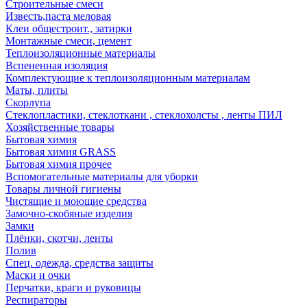
Строительные смеси
Известь,паста меловая
Клеи общестроит., затирки
Монтажные смеси, цемент
Теплоизоляционные материалы
Вспененная изоляция
Комплектующие к теплоизоляционным материалам
Маты, плиты
Скорлупа
Стеклопластики, стеклоткани , стеклохолсты , ленты ПИЛ
Хозяйственные товары
Бытовая химия
Бытовая химия GRASS
Бытовая химия прочее
Вспомогательные материалы для уборки
Товары личной гигиены
Чистящие и моющие средства
Замочно-скобяные изделия
Замки
Плёнки, скотчи, ленты
Полив
Спец. одежда, средства защиты
Маски и очки
Перчатки, краги и руковицы
Респираторы