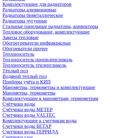
Комплектующие для радиаторов
Радиаторы алюминиевые
Радиаторы биметаллические
Радиаторы чугунные
Стальные панельные радиаторы, конвекторы
Тепловое оборудование, комплектующие
Завесы тепловые
Обогрегреватели инфракрасные
Обогреватели прочее
Теплоноситель
Теплоноситель пропиленгликоль
Теплоноситель этиленгликоль
Тёплый пол
Водяной теплый пол
Приборы учёта и КИП
Манометры, термометры и комплектующие
Манометры, термометры
Комплектующие к манометрам, термометрам
Счётчики воды
Счётчики воды МЕТЕР
Счетчики воды VALTEC
Комплектующие к счетчикам воды
Счетчики воды БЕТАР
Счетчики воды ГЕРРИДА
Счетчики газа