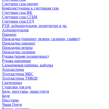
Счетчики газа прочее
Комплектующие к счетчикам газа
Счетчики газа ВК
Счетчики газа СГБМ
Счетчики газа СГД
РТИ, асбопродукция, полиуретан и др.
Асбопродукция
Паронит
Прокладки (паронит, резина, силикон, графит)
Прокладки паронит
Прокладки резина
Прокладки силикон
Рукава (кроме поливочных)
Рукава напорные
Сальниковая набивка, каболка
Техпластины
Техпластины МБС
Техпластины ТМКЩ
Сантехника
Сушилки для рук
Биде, писсуары, чаши генуя
Биде
Писсуары
Чаши Генуя
Ванны, поддоны