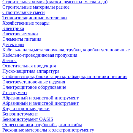
Строительная химия (смазки, реагенты, масла и др)
Строительные материалы разное
Строительные смеси
Теплоизоляционные материалы
Хозяйственные товары
Электрика
Электросчетчики
Элементы питания
Детекторы
Кабель-каналы,металлорукава, трубки, коробки установочные
Кабельно-проводниковая продукция
Лампы
Осветительная продукция
Пуско-защитная аппаратура
Стабилизаторы, блоки защиты, таймеры, источники питания
Электроустановочные изделия
Электрощитовое оборудование
Инструмент
Абразивный и зачистной инструмент
Абразивный и зачистной инструмент
Круги отрезные, диски
Бензоинструмент
Бензоинструмент OASIS
Опрессовщики, трубогибы, листогибы
Расходные материалы к электроинструменту