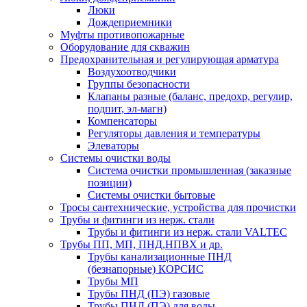
Люки
Дождеприемники
Муфты противопожарные
Оборудование для скважин
Предохранительная и регулирующая арматура
Воздухоотводчики
Группы безопасности
Клапаны разные (баланс, предохр, регулир,
подпит, эл-магн)
Компенсаторы
Регуляторы давления и температуры
Элеваторы
Системы очистки воды
Система очистки промышленная (заказные
позиции)
Системы очистки бытовые
Тросы сантехнические, устройства для прочистки
Трубы и фитинги из нерж. стали
Трубы и фитинги из нерж. стали VALTEC
Трубы ПП, МП, ПНД,НПВХ и др.
Трубы канализационные ПНД
(безнапорные) КОРСИС
Трубы МП
Трубы ПНД (ПЭ) газовые
Трубы ПНД (ПЭ) для воды