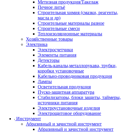
Метизная продукция/Такелаж
Печное литьё
Строительная химия (смазки, реагенты,
масла и др)
Строительные материалы разное
Строительные смеси
Теплоизоляционные материалы
Хозяйственные товары
Электрика
Электросчетчики
Элементы питания
Детекторы
Кабель-каналы,металлорукава, трубки,
коробки установочные
Кабельно-проводниковая продукция
Лампы
Осветительная продукция
Пуско-защитная аппаратура
Стабилизаторы, блоки защиты, таймеры,
источники питания
Электроустановочные изделия
Электрощитовое оборудование
Инструмент
Абразивный и зачистной инструмент
Абразивный и зачистной инструмент