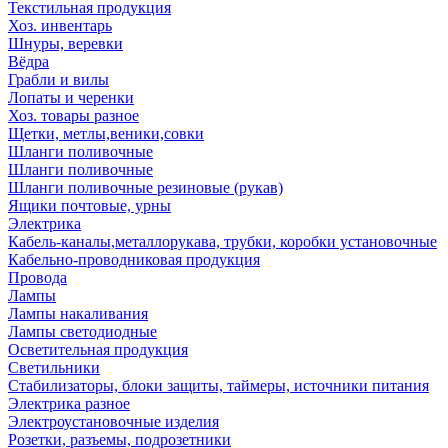
Текстильная продукция
Хоз. инвентарь
Шнуры, веревки
Вёдра
Грабли и вилы
Лопаты и черенки
Хоз. товары разное
Щетки, метлы,веники,совки
Шланги поливочные
Шланги поливочные
Шланги поливочные резиновые (рукав)
Ящики почтовые, урны
Электрика
Кабель-каналы,металлорукава, трубки, коробки установочные
Кабельно-проводниковая продукция
Провода
Лампы
Лампы накаливания
Лампы светодиодные
Осветительная продукция
Светильники
Стабилизаторы, блоки защиты, таймеры, источники питания
Электрика разное
Электроустановочные изделия
Розетки, разъемы, подрозетники