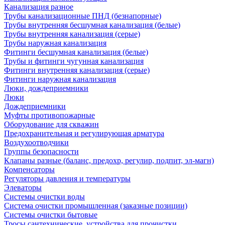
Канализация разное
Трубы канализационные ПНД (безнапорные)
Трубы внутренняя бесшумная канализация (белые)
Трубы внутренняя канализация (серые)
Трубы наружная канализация
Фитинги бесшумная канализация (белые)
Трубы и фитинги чугунная канализация
Фитинги внутренняя канализация (серые)
Фитинги наружная канализация
Люки, дождеприемники
Люки
Дождеприемники
Муфты противопожарные
Оборудование для скважин
Предохранительная и регулирующая арматура
Воздухоотводчики
Группы безопасности
Клапаны разные (баланс, предохр, регулир, подпит, эл-магн)
Компенсаторы
Регуляторы давления и температуры
Элеваторы
Системы очистки воды
Система очистки промышленная (заказные позиции)
Системы очистки бытовые
Тросы сантехнические, устройства для прочистки