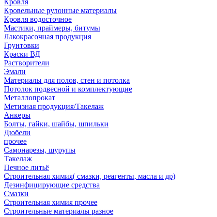
Кровля
Кровельные рулонные материалы
Кровля водосточное
Мастики, праймеры, битумы
Лакокрасочная продукция
Грунтовки
Краски ВД
Растворители
Эмали
Материалы для полов, стен и потолка
Потолок подвесной и комплектующие
Металлопрокат
Метизная продукция/Такелаж
Анкеры
Болты, гайки, шайбы, шпильки
Дюбели
прочее
Самонарезы, шурупы
Такелаж
Печное литьё
Строительная химия( смазки, реагенты, масла и др)
Дезинфицирующие средства
Смазки
Строительная химия прочее
Строительные материалы разное