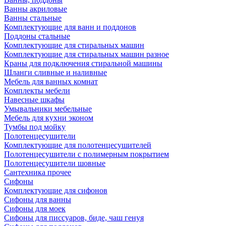
Ванны акриловые
Ванны стальные
Комплектующие для ванн и поддонов
Поддоны стальные
Комплектующие для стиральных машин
Комплектующие для стиральных машин разное
Краны для подключения стиральной машины
Шланги сливные и наливные
Мебель для ванных комнат
Комплекты мебели
Навесные шкафы
Умывальники мебельные
Мебель для кухни эконом
Тумбы под мойку
Полотенцесушители
Комплектующие для полотенцесушителей
Полотенцесушители с полимерным покрытием
Полотенцесушители шовные
Сантехника прочее
Сифоны
Комплектующие для сифонов
Сифоны для ванны
Сифоны для моек
Сифоны для писсуаров, биде, чаш генуя