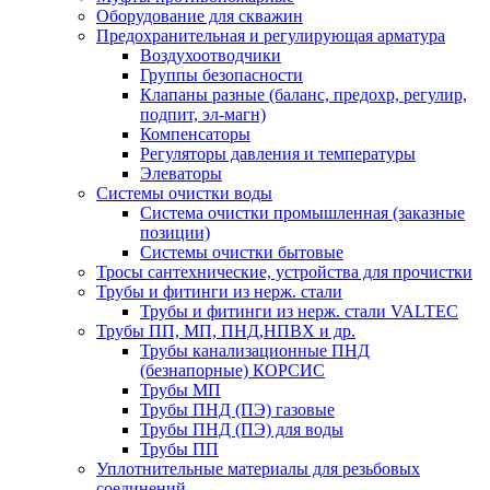
Оборудование для скважин
Предохранительная и регулирующая арматура
Воздухоотводчики
Группы безопасности
Клапаны разные (баланс, предохр, регулир,
подпит, эл-магн)
Компенсаторы
Регуляторы давления и температуры
Элеваторы
Системы очистки воды
Система очистки промышленная (заказные
позиции)
Системы очистки бытовые
Тросы сантехнические, устройства для прочистки
Трубы и фитинги из нерж. стали
Трубы и фитинги из нерж. стали VALTEC
Трубы ПП, МП, ПНД,НПВХ и др.
Трубы канализационные ПНД
(безнапорные) КОРСИС
Трубы МП
Трубы ПНД (ПЭ) газовые
Трубы ПНД (ПЭ) для воды
Трубы ПП
Уплотнительные материалы для резьбовых
соединений