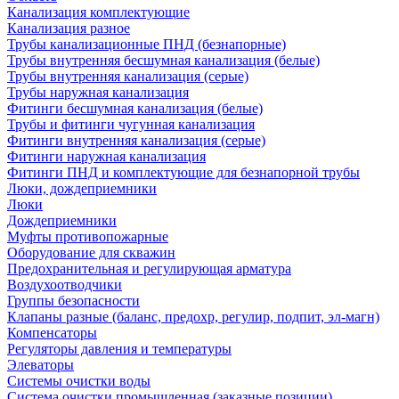
Канализация комплектующие
Канализация разное
Трубы канализационные ПНД (безнапорные)
Трубы внутренняя бесшумная канализация (белые)
Трубы внутренняя канализация (серые)
Трубы наружная канализация
Фитинги бесшумная канализация (белые)
Трубы и фитинги чугунная канализация
Фитинги внутренняя канализация (серые)
Фитинги наружная канализация
Фитинги ПНД и комплектующие для безнапорной трубы
Люки, дождеприемники
Люки
Дождеприемники
Муфты противопожарные
Оборудование для скважин
Предохранительная и регулирующая арматура
Воздухоотводчики
Группы безопасности
Клапаны разные (баланс, предохр, регулир, подпит, эл-магн)
Компенсаторы
Регуляторы давления и температуры
Элеваторы
Системы очистки воды
Система очистки промышленная (заказные позиции)