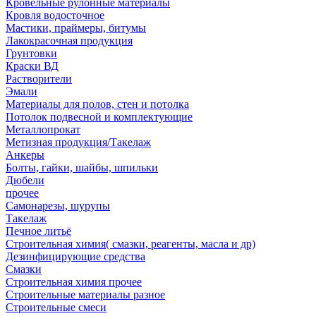
Кровельные рулонные материалы
Кровля водосточное
Мастики, праймеры, битумы
Лакокрасочная продукция
Грунтовки
Краски ВД
Растворители
Эмали
Материалы для полов, стен и потолка
Потолок подвесной и комплектующие
Металлопрокат
Метизная продукция/Такелаж
Анкеры
Болты, гайки, шайбы, шпильки
Дюбели
прочее
Самонарезы, шурупы
Такелаж
Печное литьё
Строительная химия( смазки, реагенты, масла и др)
Дезинфицирующие средства
Смазки
Строительная химия прочее
Строительные материалы разное
Строительные смеси