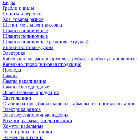
Вёдра
Грабли и вилы
Лопаты и черенки
Хоз. товары разное
Щетки, метлы,веники,совки
Шланги поливочные
Шланги поливочные
Шланги поливочные резиновые (рукав)
Ящики почтовые, урны
Электрика
Кабель-каналы,металлорукава, трубки, коробки установочные
Кабельно-проводниковая продукция
Провода
Лампы
Лампы накаливания
Лампы светодиодные
Осветительная продукция
Светильники
Стабилизаторы, блоки защиты, таймеры, источники питания
Электрика разное
Электроустановочные изделия
Розетки, разъемы, подрозетники
Хомуты кабельные
Эл. патроны, эл. вилки
Элементы питания