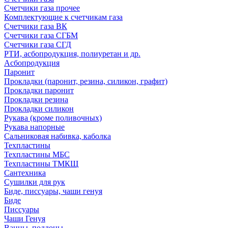
Счетчики газа прочее
Комплектующие к счетчикам газа
Счетчики газа ВК
Счетчики газа СГБМ
Счетчики газа СГД
РТИ, асбопродукция, полиуретан и др.
Асбопродукция
Паронит
Прокладки (паронит, резина, силикон, графит)
Прокладки паронит
Прокладки резина
Прокладки силикон
Рукава (кроме поливочных)
Рукава напорные
Сальниковая набивка, каболка
Техпластины
Техпластины МБС
Техпластины ТМКЩ
Сантехника
Сушилки для рук
Биде, писсуары, чаши генуя
Биде
Писсуары
Чаши Генуя
Ванны, поддоны