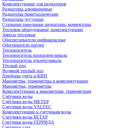
Комплектующие для радиаторов
Радиаторы алюминиевые
Радиаторы биметаллические
Радиаторы чугунные
Стальные панельные радиаторы, конвекторы
Тепловое оборудование, комплектующие
Завесы тепловые
Обогрегреватели инфракрасные
Обогреватели прочее
Теплоноситель
Теплоноситель пропиленгликоль
Теплоноситель этиленгликоль
Тёплый пол
Водяной теплый пол
Приборы учёта и КИП
Манометры, термометры и комплектующие
Манометры, термометры
Комплектующие к манометрам, термометрам
Счётчики воды
Счётчики воды МЕТЕР
Счетчики воды VALTEC
Комплектующие к счетчикам воды
Счетчики воды БЕТАР
Счетчики воды ГЕРРИДА
Счетчики газа