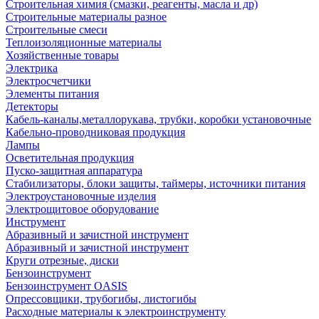
Строительная химия (смазки, реагенты, масла и др)
Строительные материалы разное
Строительные смеси
Теплоизоляционные материалы
Хозяйственные товары
Электрика
Электросчетчики
Элементы питания
Детекторы
Кабель-каналы,металлорукава, трубки, коробки установочные
Кабельно-проводниковая продукция
Лампы
Осветительная продукция
Пуско-защитная аппаратура
Стабилизаторы, блоки защиты, таймеры, источники питания
Электроустановочные изделия
Электрощитовое оборудование
Инструмент
Абразивный и зачистной инструмент
Абразивный и зачистной инструмент
Круги отрезные, диски
Бензоинструмент
Бензоинструмент OASIS
Опрессовщики, трубогибы, листогибы
Расходные материалы к электроинструменту