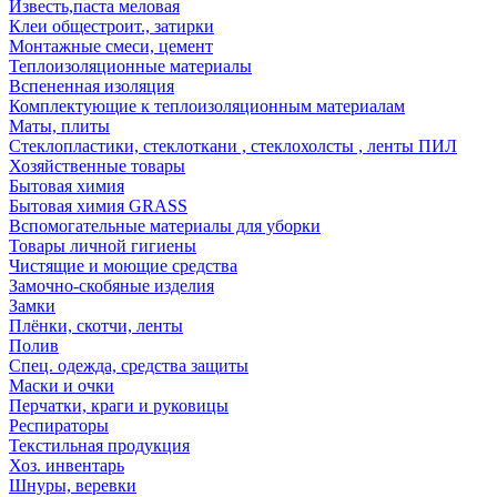
Известь,паста меловая
Клеи общестроит., затирки
Монтажные смеси, цемент
Теплоизоляционные материалы
Вспененная изоляция
Комплектующие к теплоизоляционным материалам
Маты, плиты
Стеклопластики, стеклоткани , стеклохолсты , ленты ПИЛ
Хозяйственные товары
Бытовая химия
Бытовая химия GRASS
Вспомогательные материалы для уборки
Товары личной гигиены
Чистящие и моющие средства
Замочно-скобяные изделия
Замки
Плёнки, скотчи, ленты
Полив
Спец. одежда, средства защиты
Маски и очки
Перчатки, краги и руковицы
Респираторы
Текстильная продукция
Хоз. инвентарь
Шнуры, веревки