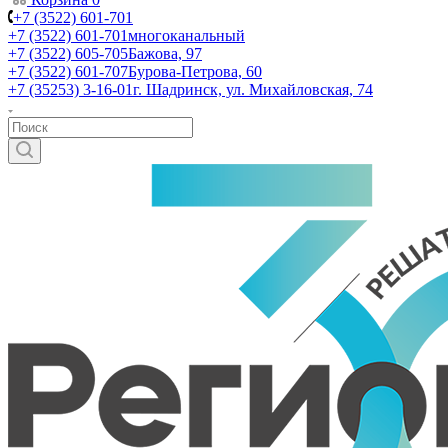
+7 (3522) 601-701
+7 (3522) 601-701
многоканальный
+7 (3522) 605-705
Бажова, 97
+7 (3522) 601-707
Бурова-Петрова, 60
+7 (35253) 3-16-01
г. Шадринск, ул. Михайловская, 74