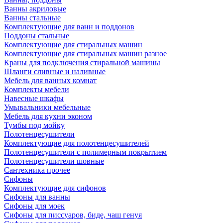
Ванны акриловые
Ванны стальные
Комплектующие для ванн и поддонов
Поддоны стальные
Комплектующие для стиральных машин
Комплектующие для стиральных машин разное
Краны для подключения стиральной машины
Шланги сливные и наливные
Мебель для ванных комнат
Комплекты мебели
Навесные шкафы
Умывальники мебельные
Мебель для кухни эконом
Тумбы под мойку
Полотенцесушители
Комплектующие для полотенцесушителей
Полотенцесушители с полимерным покрытием
Полотенцесушители шовные
Сантехника прочее
Сифоны
Комплектующие для сифонов
Сифоны для ванны
Сифоны для моек
Сифоны для писсуаров, биде, чаш генуя