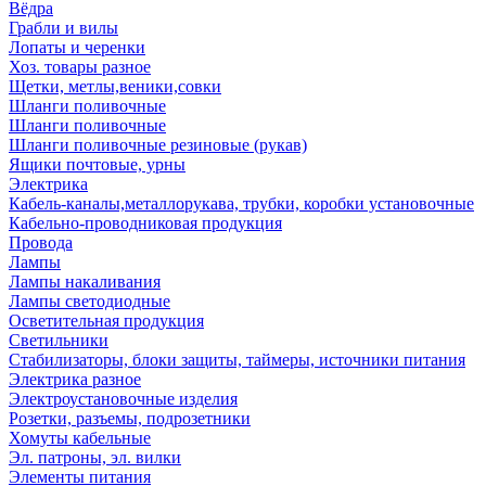
Вёдра
Грабли и вилы
Лопаты и черенки
Хоз. товары разное
Щетки, метлы,веники,совки
Шланги поливочные
Шланги поливочные
Шланги поливочные резиновые (рукав)
Ящики почтовые, урны
Электрика
Кабель-каналы,металлорукава, трубки, коробки установочные
Кабельно-проводниковая продукция
Провода
Лампы
Лампы накаливания
Лампы светодиодные
Осветительная продукция
Светильники
Стабилизаторы, блоки защиты, таймеры, источники питания
Электрика разное
Электроустановочные изделия
Розетки, разъемы, подрозетники
Хомуты кабельные
Эл. патроны, эл. вилки
Элементы питания