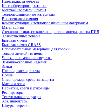
Известь,паста меловая
Клеи общестроит., затирки
Монтажные смеси, цемент
Теплоизоляционные материалы
Вспененная изоляция
Комплектующие к теплоизоляционным материалам
Маты, плиты
Стеклопластики, стеклоткани , стеклохолсты , ленты ПИЛ
Хозяйственные товары
Бытовая химия
Бытовая химия GRASS
Вспомогательные материалы для уборки
Товары личной гигиены
Чистящие и моющие средства
Замочно-скобяные изделия
Замки
Плёнки, скотчи, ленты
Полив
Спец. одежда, средства защиты
Маски и очки
Перчатки, краги и руковицы
Респираторы
Текстильная продукция
Хоз. инвентарь
Шнуры, веревки