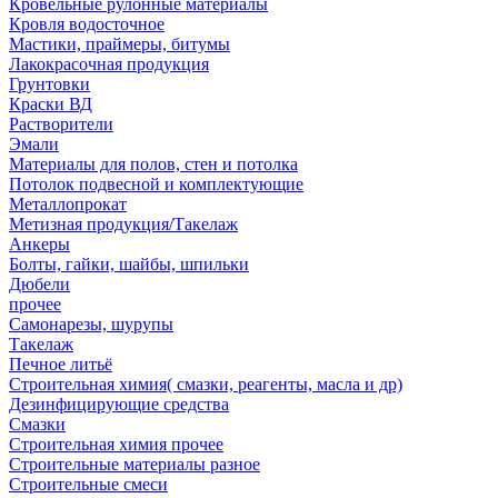
Кровельные рулонные материалы
Кровля водосточное
Мастики, праймеры, битумы
Лакокрасочная продукция
Грунтовки
Краски ВД
Растворители
Эмали
Материалы для полов, стен и потолка
Потолок подвесной и комплектующие
Металлопрокат
Метизная продукция/Такелаж
Анкеры
Болты, гайки, шайбы, шпильки
Дюбели
прочее
Самонарезы, шурупы
Такелаж
Печное литьё
Строительная химия( смазки, реагенты, масла и др)
Дезинфицирующие средства
Смазки
Строительная химия прочее
Строительные материалы разное
Строительные смеси