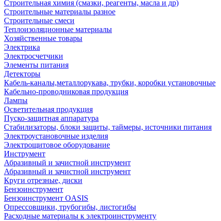
Строительная химия (смазки, реагенты, масла и др)
Строительные материалы разное
Строительные смеси
Теплоизоляционные материалы
Хозяйственные товары
Электрика
Электросчетчики
Элементы питания
Детекторы
Кабель-каналы,металлорукава, трубки, коробки установочные
Кабельно-проводниковая продукция
Лампы
Осветительная продукция
Пуско-защитная аппаратура
Стабилизаторы, блоки защиты, таймеры, источники питания
Электроустановочные изделия
Электрощитовое оборудование
Инструмент
Абразивный и зачистной инструмент
Абразивный и зачистной инструмент
Круги отрезные, диски
Бензоинструмент
Бензоинструмент OASIS
Опрессовщики, трубогибы, листогибы
Расходные материалы к электроинструменту