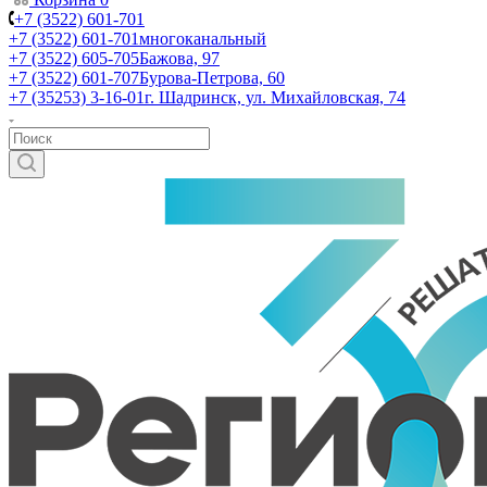
+7 (3522) 601-701
+7 (3522) 601-701
многоканальный
+7 (3522) 605-705
Бажова, 97
+7 (3522) 601-707
Бурова-Петрова, 60
+7 (35253) 3-16-01
г. Шадринск, ул. Михайловская, 74