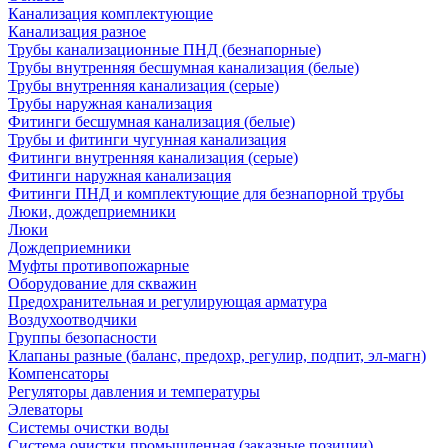
Канализация комплектующие
Канализация разное
Трубы канализационные ПНД (безнапорные)
Трубы внутренняя бесшумная канализация (белые)
Трубы внутренняя канализация (серые)
Трубы наружная канализация
Фитинги бесшумная канализация (белые)
Трубы и фитинги чугунная канализация
Фитинги внутренняя канализация (серые)
Фитинги наружная канализация
Фитинги ПНД и комплектующие для безнапорной трубы
Люки, дождеприемники
Люки
Дождеприемники
Муфты противопожарные
Оборудование для скважин
Предохранительная и регулирующая арматура
Воздухоотводчики
Группы безопасности
Клапаны разные (баланс, предохр, регулир, подпит, эл-магн)
Компенсаторы
Регуляторы давления и температуры
Элеваторы
Системы очистки воды
Система очистки промышленная (заказные позиции)