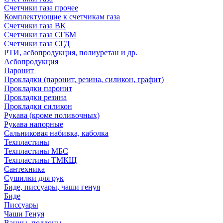
Счетчики газа прочее
Комплектующие к счетчикам газа
Счетчики газа ВК
Счетчики газа СГБМ
Счетчики газа СГД
РТИ, асбопродукция, полиуретан и др.
Асбопродукция
Паронит
Прокладки (паронит, резина, силикон, графит)
Прокладки паронит
Прокладки резина
Прокладки силикон
Рукава (кроме поливочных)
Рукава напорные
Сальниковая набивка, каболка
Техпластины
Техпластины МБС
Техпластины ТМКЩ
Сантехника
Сушилки для рук
Биде, писсуары, чаши генуя
Биде
Писсуары
Чаши Генуя
Ванны, поддоны