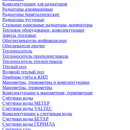
Комплектующие для радиаторов
Радиаторы алюминиевые
Радиаторы биметаллические
Радиаторы чугунные
Стальные панельные радиаторы, конвекторы
Тепловое оборудование, комплектующие
Завесы тепловые
Обогрегреватели инфракрасные
Обогреватели прочее
Теплоноситель
Теплоноситель пропиленгликоль
Теплоноситель этиленгликоль
Тёплый пол
Водяной теплый пол
Приборы учёта и КИП
Манометры, термометры и комплектующие
Манометры, термометры
Комплектующие к манометрам, термометрам
Счётчики воды
Счётчики воды МЕТЕР
Счетчики воды VALTEC
Комплектующие к счетчикам воды
Счетчики воды БЕТАР
Счетчики воды ГЕРРИДА
Счетчики газа