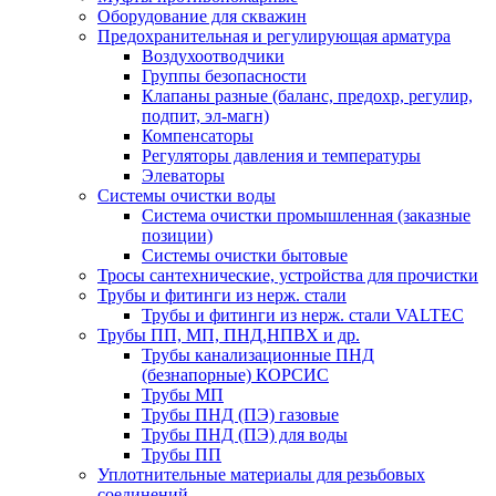
Оборудование для скважин
Предохранительная и регулирующая арматура
Воздухоотводчики
Группы безопасности
Клапаны разные (баланс, предохр, регулир,
подпит, эл-магн)
Компенсаторы
Регуляторы давления и температуры
Элеваторы
Системы очистки воды
Система очистки промышленная (заказные
позиции)
Системы очистки бытовые
Тросы сантехнические, устройства для прочистки
Трубы и фитинги из нерж. стали
Трубы и фитинги из нерж. стали VALTEC
Трубы ПП, МП, ПНД,НПВХ и др.
Трубы канализационные ПНД
(безнапорные) КОРСИС
Трубы МП
Трубы ПНД (ПЭ) газовые
Трубы ПНД (ПЭ) для воды
Трубы ПП
Уплотнительные материалы для резьбовых
соединений