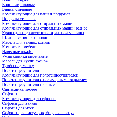
Ванны акриловые
Ванны стальные
Комплектующие для ванн и поддонов
Поддоны стальные
Комплектующие для стиральных машин
Комплектующие для стиральных машин разное
Краны для подключения стиральной машины
Шланги сливные и наливные
Мебель для ванных комнат
Комплекты мебели
Навесные шкафы
Умывальники мебельные
Мебель для кухни эконом
Тумбы под мойку
Полотенцесушители
Комплектующие для полотенцесушителей
Полотенцесушители с полимерным покрытием
Полотенцесушители шовные
Сантехника прочее
Сифоны
Комплектующие для сифонов
Сифоны для ванны
Сифоны для моек
Сифоны для писсуаров, биде, чаш генуя