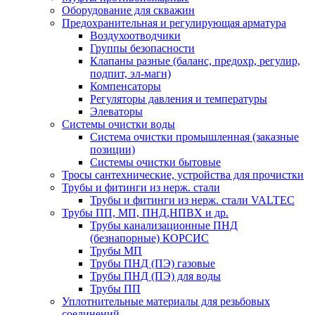
Оборудование для скважин
Предохранительная и регулирующая арматура
Воздухоотводчики
Группы безопасности
Клапаны разные (баланс, предохр, регулир,
подпит, эл-магн)
Компенсаторы
Регуляторы давления и температуры
Элеваторы
Системы очистки воды
Система очистки промышленная (заказные
позиции)
Системы очистки бытовые
Тросы сантехнические, устройства для прочистки
Трубы и фитинги из нерж. стали
Трубы и фитинги из нерж. стали VALTEC
Трубы ПП, МП, ПНД,НПВХ и др.
Трубы канализационные ПНД
(безнапорные) КОРСИС
Трубы МП
Трубы ПНД (ПЭ) газовые
Трубы ПНД (ПЭ) для воды
Трубы ПП
Уплотнительные материалы для резьбовых
соединений