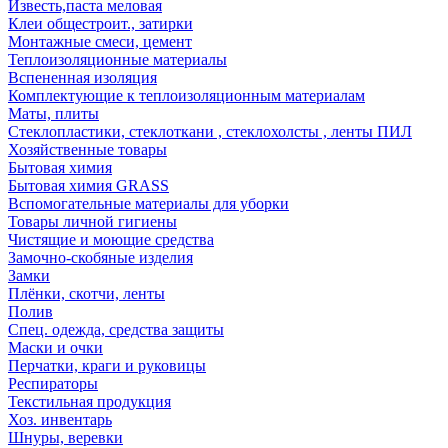
Известь,паста меловая
Клеи общестроит., затирки
Монтажные смеси, цемент
Теплоизоляционные материалы
Вспененная изоляция
Комплектующие к теплоизоляционным материалам
Маты, плиты
Стеклопластики, стеклоткани , стеклохолсты , ленты ПИЛ
Хозяйственные товары
Бытовая химия
Бытовая химия GRASS
Вспомогательные материалы для уборки
Товары личной гигиены
Чистящие и моющие средства
Замочно-скобяные изделия
Замки
Плёнки, скотчи, ленты
Полив
Спец. одежда, средства защиты
Маски и очки
Перчатки, краги и руковицы
Респираторы
Текстильная продукция
Хоз. инвентарь
Шнуры, веревки