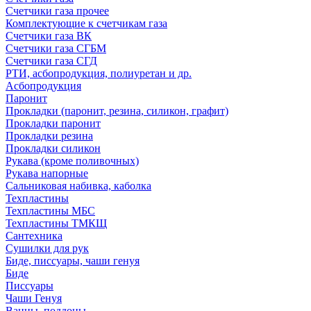
Счетчики газа прочее
Комплектующие к счетчикам газа
Счетчики газа ВК
Счетчики газа СГБМ
Счетчики газа СГД
РТИ, асбопродукция, полиуретан и др.
Асбопродукция
Паронит
Прокладки (паронит, резина, силикон, графит)
Прокладки паронит
Прокладки резина
Прокладки силикон
Рукава (кроме поливочных)
Рукава напорные
Сальниковая набивка, каболка
Техпластины
Техпластины МБС
Техпластины ТМКЩ
Сантехника
Сушилки для рук
Биде, писсуары, чаши генуя
Биде
Писсуары
Чаши Генуя
Ванны, поддоны