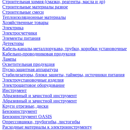
Строительная химия (смазки, реагенты, масла и др)
Строительные материалы разное
Строительные смеси
Теплоизоляционные материалы
Хозяйственные товары
Электрика
Электросчетчики
Элементы питания
Детекторы
Кабель-каналы,металлорукава, трубки, коробки установочные
Кабельно-проводниковая продукция
Лампы
Осветительная продукция
Пуско-защитная аппаратура
Стабилизаторы, блоки защиты, таймеры, источники питания
Электроустановочные изделия
Электрощитовое оборудование
Инструмент
Абразивный и зачистной инструмент
Абразивный и зачистной инструмент
Круги отрезные, диски
Бензоинструмент
Бензоинструмент OASIS
Опрессовщики, трубогибы, листогибы
Расходные материалы к электроинструменту