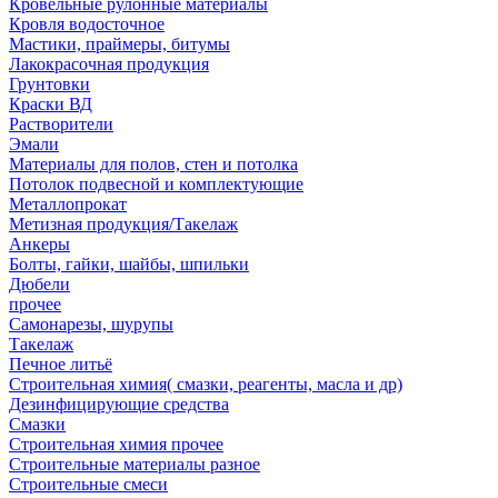
Кровельные рулонные материалы
Кровля водосточное
Мастики, праймеры, битумы
Лакокрасочная продукция
Грунтовки
Краски ВД
Растворители
Эмали
Материалы для полов, стен и потолка
Потолок подвесной и комплектующие
Металлопрокат
Метизная продукция/Такелаж
Анкеры
Болты, гайки, шайбы, шпильки
Дюбели
прочее
Самонарезы, шурупы
Такелаж
Печное литьё
Строительная химия( смазки, реагенты, масла и др)
Дезинфицирующие средства
Смазки
Строительная химия прочее
Строительные материалы разное
Строительные смеси