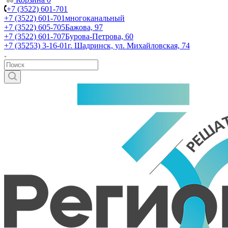
+7 (3522) 601-701
+7 (3522) 601-701
многоканальный
+7 (3522) 605-705
Бажова, 97
+7 (3522) 601-707
Бурова-Петрова, 60
+7 (35253) 3-16-01
г. Шадринск, ул. Михайловская, 74