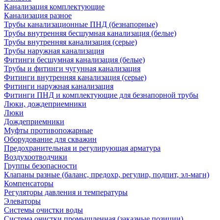
Канализация комплектующие
Канализация разное
Трубы канализационные ПНД (безнапорные)
Трубы внутренняя бесшумная канализация (белые)
Трубы внутренняя канализация (серые)
Трубы наружная канализация
Фитинги бесшумная канализация (белые)
Трубы и фитинги чугунная канализация
Фитинги внутренняя канализация (серые)
Фитинги наружная канализация
Фитинги ПНД и комплектующие для безнапорной трубы
Люки, дождеприемники
Люки
Дождеприемники
Муфты противопожарные
Оборудование для скважин
Предохранительная и регулирующая арматура
Воздухоотводчики
Группы безопасности
Клапаны разные (баланс, предохр, регулир, подпит, эл-магн)
Компенсаторы
Регуляторы давления и температуры
Элеваторы
Системы очистки воды
Система очистки промышленная (заказные позиции)