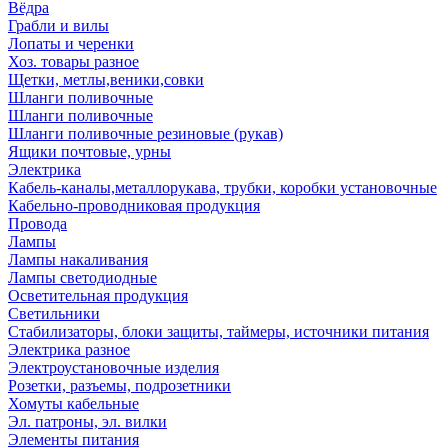
Вёдра
Грабли и вилы
Лопаты и черенки
Хоз. товары разное
Щетки, метлы,веники,совки
Шланги поливочные
Шланги поливочные
Шланги поливочные резиновые (рукав)
Ящики почтовые, урны
Электрика
Кабель-каналы,металлорукава, трубки, коробки установочные
Кабельно-проводниковая продукция
Провода
Лампы
Лампы накаливания
Лампы светодиодные
Осветительная продукция
Светильники
Стабилизаторы, блоки защиты, таймеры, источники питания
Электрика разное
Электроустановочные изделия
Розетки, разъемы, подрозетники
Хомуты кабельные
Эл. патроны, эл. вилки
Элементы питания