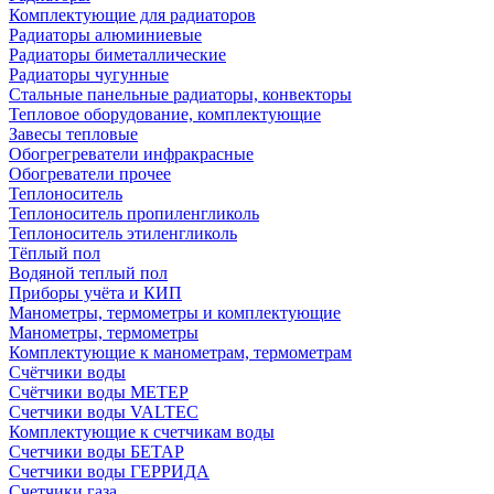
Комплектующие для радиаторов
Радиаторы алюминиевые
Радиаторы биметаллические
Радиаторы чугунные
Стальные панельные радиаторы, конвекторы
Тепловое оборудование, комплектующие
Завесы тепловые
Обогрегреватели инфракрасные
Обогреватели прочее
Теплоноситель
Теплоноситель пропиленгликоль
Теплоноситель этиленгликоль
Тёплый пол
Водяной теплый пол
Приборы учёта и КИП
Манометры, термометры и комплектующие
Манометры, термометры
Комплектующие к манометрам, термометрам
Счётчики воды
Счётчики воды МЕТЕР
Счетчики воды VALTEC
Комплектующие к счетчикам воды
Счетчики воды БЕТАР
Счетчики воды ГЕРРИДА
Счетчики газа