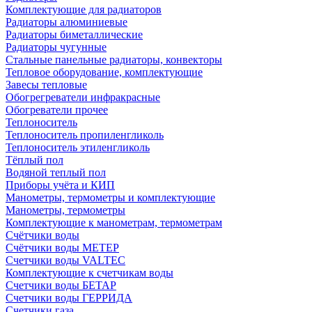
Комплектующие для радиаторов
Радиаторы алюминиевые
Радиаторы биметаллические
Радиаторы чугунные
Стальные панельные радиаторы, конвекторы
Тепловое оборудование, комплектующие
Завесы тепловые
Обогрегреватели инфракрасные
Обогреватели прочее
Теплоноситель
Теплоноситель пропиленгликоль
Теплоноситель этиленгликоль
Тёплый пол
Водяной теплый пол
Приборы учёта и КИП
Манометры, термометры и комплектующие
Манометры, термометры
Комплектующие к манометрам, термометрам
Счётчики воды
Счётчики воды МЕТЕР
Счетчики воды VALTEC
Комплектующие к счетчикам воды
Счетчики воды БЕТАР
Счетчики воды ГЕРРИДА
Счетчики газа