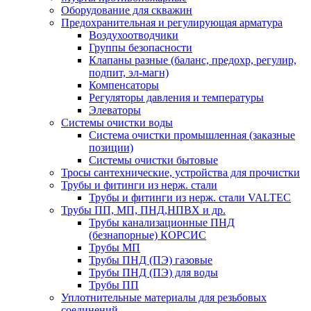
Оборудование для скважин
Предохранительная и регулирующая арматура
Воздухоотводчики
Группы безопасности
Клапаны разные (баланс, предохр, регулир,
подпит, эл-магн)
Компенсаторы
Регуляторы давления и температуры
Элеваторы
Системы очистки воды
Система очистки промышленная (заказные
позиции)
Системы очистки бытовые
Тросы сантехнические, устройства для прочистки
Трубы и фитинги из нерж. стали
Трубы и фитинги из нерж. стали VALTEC
Трубы ПП, МП, ПНД,НПВХ и др.
Трубы канализационные ПНД
(безнапорные) КОРСИС
Трубы МП
Трубы ПНД (ПЭ) газовые
Трубы ПНД (ПЭ) для воды
Трубы ПП
Уплотнительные материалы для резьбовых
соединений