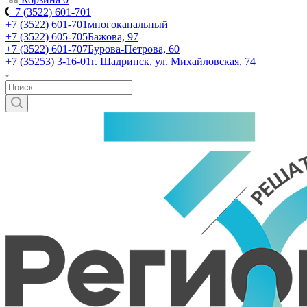
+7 (3522) 601-701
+7 (3522) 601-701
многоканальный
+7 (3522) 605-705
Бажова, 97
+7 (3522) 601-707
Бурова-Петрова, 60
+7 (35253) 3-16-01
г. Шадринск, ул. Михайловская, 74