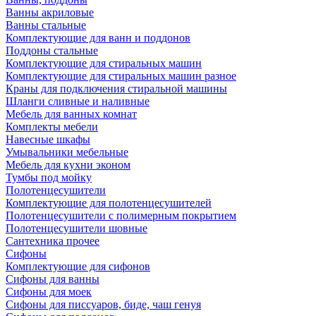
Ванны акриловые
Ванны стальные
Комплектующие для ванн и поддонов
Поддоны стальные
Комплектующие для стиральных машин
Комплектующие для стиральных машин разное
Краны для подключения стиральной машины
Шланги сливные и наливные
Мебель для ванных комнат
Комплекты мебели
Навесные шкафы
Умывальники мебельные
Мебель для кухни эконом
Тумбы под мойку
Полотенцесушители
Комплектующие для полотенцесушителей
Полотенцесушители с полимерным покрытием
Полотенцесушители шовные
Сантехника прочее
Сифоны
Комплектующие для сифонов
Сифоны для ванны
Сифоны для моек
Сифоны для писсуаров, биде, чаш генуя