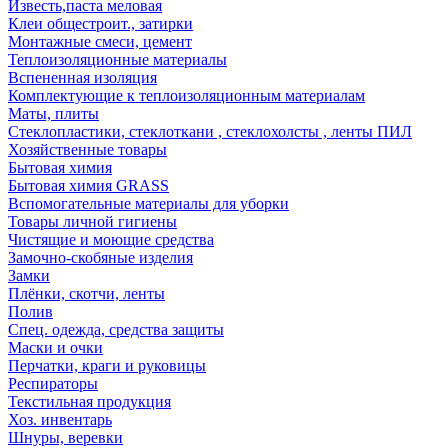
Известь,паста меловая
Клеи общестроит., затирки
Монтажные смеси, цемент
Теплоизоляционные материалы
Вспененная изоляция
Комплектующие к теплоизоляционным материалам
Маты, плиты
Стеклопластики, стеклоткани , стеклохолсты , ленты ПИЛ
Хозяйственные товары
Бытовая химия
Бытовая химия GRASS
Вспомогательные материалы для уборки
Товары личной гигиены
Чистящие и моющие средства
Замочно-скобяные изделия
Замки
Плёнки, скотчи, ленты
Полив
Спец. одежда, средства защиты
Маски и очки
Перчатки, краги и руковицы
Респираторы
Текстильная продукция
Хоз. инвентарь
Шнуры, веревки