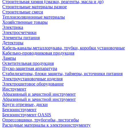
Строительная химия (смазки, реагенты, масла и др)
Строительные материалы разное
Строительные смеси
Теплоизоляционные материалы
Хозяйственные товары
Электрика
Электросчетчики
Элементы питания
Детекторы
Кабель-каналы,металлорукава, трубки, коробки установочные
Кабельно-проводниковая продукция
Лампы
Осветительная продукция
Пуско-защитная аппаратура
Стабилизаторы, блоки защиты, таймеры, источники питания
Электроустановочные изделия
Электрощитовое оборудование
Инструмент
Абразивный и зачистной инструмент
Абразивный и зачистной инструмент
Круги отрезные, диски
Бензоинструмент
Бензоинструмент OASIS
Опрессовщики, трубогибы, листогибы
Расходные материалы к электроинструменту