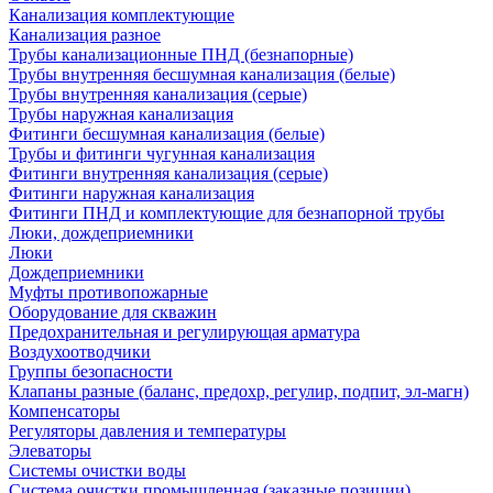
Канализация комплектующие
Канализация разное
Трубы канализационные ПНД (безнапорные)
Трубы внутренняя бесшумная канализация (белые)
Трубы внутренняя канализация (серые)
Трубы наружная канализация
Фитинги бесшумная канализация (белые)
Трубы и фитинги чугунная канализация
Фитинги внутренняя канализация (серые)
Фитинги наружная канализация
Фитинги ПНД и комплектующие для безнапорной трубы
Люки, дождеприемники
Люки
Дождеприемники
Муфты противопожарные
Оборудование для скважин
Предохранительная и регулирующая арматура
Воздухоотводчики
Группы безопасности
Клапаны разные (баланс, предохр, регулир, подпит, эл-магн)
Компенсаторы
Регуляторы давления и температуры
Элеваторы
Системы очистки воды
Система очистки промышленная (заказные позиции)