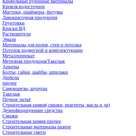
Кровельные рулонные материалы
Кровля водосточное
Мастики, праймеры, битумы
Лакокрасочная продукция
Грунтовки
Краски ВД
Растворители
Эмали
Материалы для полов, стен и потолка
Потолок подвесной и комплектующие
Металлопрокат
Метизная продукция/Такелаж
Анкеры
Болты, гайки, шайбы, шпильки
Дюбели
прочее
Самонарезы, шурупы
Такелаж
Печное литьё
Строительная химия( смазки, реагенты, масла и др)
Дезинфицирующие средства
Смазки
Строительная химия прочее
Строительные материалы разное
Строительные смеси