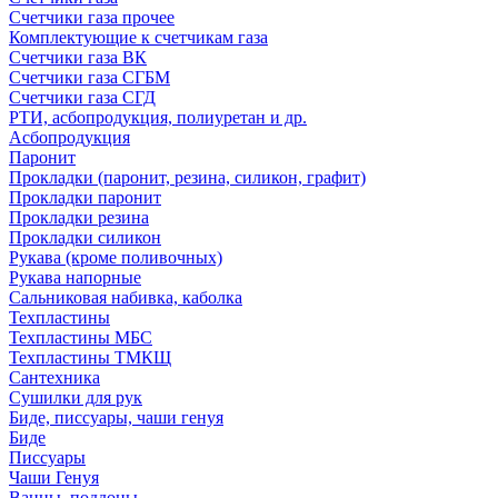
Счетчики газа прочее
Комплектующие к счетчикам газа
Счетчики газа ВК
Счетчики газа СГБМ
Счетчики газа СГД
РТИ, асбопродукция, полиуретан и др.
Асбопродукция
Паронит
Прокладки (паронит, резина, силикон, графит)
Прокладки паронит
Прокладки резина
Прокладки силикон
Рукава (кроме поливочных)
Рукава напорные
Сальниковая набивка, каболка
Техпластины
Техпластины МБС
Техпластины ТМКЩ
Сантехника
Сушилки для рук
Биде, писсуары, чаши генуя
Биде
Писсуары
Чаши Генуя
Ванны, поддоны