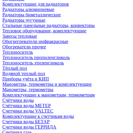
Комплектующие для радиаторов
Радиаторы алюминиевые
Радиаторы биметаллические
Радиаторы чугунные
Стальные панельные радиаторы, конвекторы
Тепловое оборудование, комплектующие
Завесы тепловые
Обогрегреватели инфракрасные
Обогреватели прочее
Теплоноситель
Теплоноситель пропиленгликоль
Теплоноситель этиленгликоль
Тёплый пол
Водяной теплый пол
Приборы учёта и КИП
Манометры, термометры и комплектующие
Манометры, термометры
Комплектующие к манометрам, термометрам
Счётчики воды
Счётчики воды МЕТЕР
Счетчики воды VALTEC
Комплектующие к счетчикам воды
Счетчики воды БЕТАР
Счетчики воды ГЕРРИДА
Счетчики газа