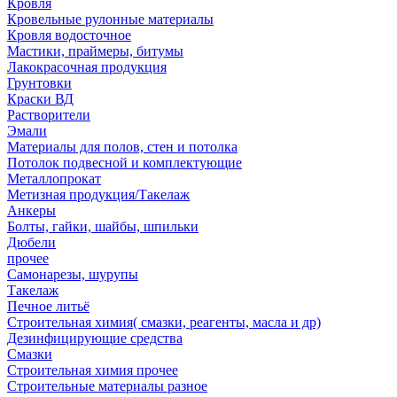
Кровля
Кровельные рулонные материалы
Кровля водосточное
Мастики, праймеры, битумы
Лакокрасочная продукция
Грунтовки
Краски ВД
Растворители
Эмали
Материалы для полов, стен и потолка
Потолок подвесной и комплектующие
Металлопрокат
Метизная продукция/Такелаж
Анкеры
Болты, гайки, шайбы, шпильки
Дюбели
прочее
Самонарезы, шурупы
Такелаж
Печное литьё
Строительная химия( смазки, реагенты, масла и др)
Дезинфицирующие средства
Смазки
Строительная химия прочее
Строительные материалы разное