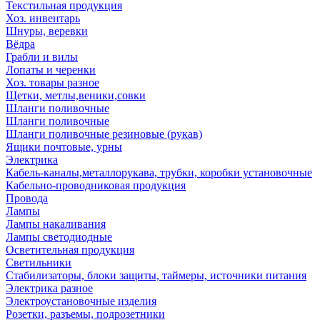
Текстильная продукция
Хоз. инвентарь
Шнуры, веревки
Вёдра
Грабли и вилы
Лопаты и черенки
Хоз. товары разное
Щетки, метлы,веники,совки
Шланги поливочные
Шланги поливочные
Шланги поливочные резиновые (рукав)
Ящики почтовые, урны
Электрика
Кабель-каналы,металлорукава, трубки, коробки установочные
Кабельно-проводниковая продукция
Провода
Лампы
Лампы накаливания
Лампы светодиодные
Осветительная продукция
Светильники
Стабилизаторы, блоки защиты, таймеры, источники питания
Электрика разное
Электроустановочные изделия
Розетки, разъемы, подрозетники