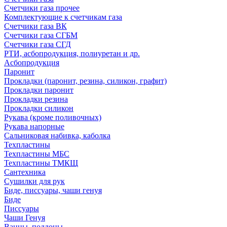
Счетчики газа прочее
Комплектующие к счетчикам газа
Счетчики газа ВК
Счетчики газа СГБМ
Счетчики газа СГД
РТИ, асбопродукция, полиуретан и др.
Асбопродукция
Паронит
Прокладки (паронит, резина, силикон, графит)
Прокладки паронит
Прокладки резина
Прокладки силикон
Рукава (кроме поливочных)
Рукава напорные
Сальниковая набивка, каболка
Техпластины
Техпластины МБС
Техпластины ТМКЩ
Сантехника
Сушилки для рук
Биде, писсуары, чаши генуя
Биде
Писсуары
Чаши Генуя
Ванны, поддоны