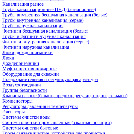
Канализация разное
Трубы канализационные ПНД (безнапорные)
Трубы внутренняя бесшумная канализация (белые)
Трубы внутренняя канализация (серые)
Трубы наружная канализация
Фитинги бесшумная канализация (белые)
Трубы и фитинги чугунная канализация
Фитинги внутренняя канализация (серые)
Фитинги наружная канализация
Люки, дождеприемники
Люки
Дождеприемники
Муфты противопожарные
Оборудование для скважин
Предохранительная и регулирующая арматура
Воздухоотводчики
Группы безопасности
Клапаны разные (баланс, предохр, регулир, подпит, эл-магн)
Компенсаторы
Регуляторы давления и температуры
Элеваторы
Системы очистки воды
Система очистки промышленная (заказные позиции)
Системы очистки бытовые
Тросы сантехнические, устройства для прочистки