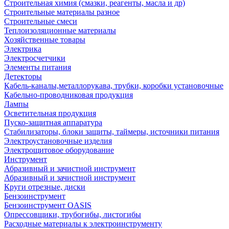
Строительная химия (смазки, реагенты, масла и др)
Строительные материалы разное
Строительные смеси
Теплоизоляционные материалы
Хозяйственные товары
Электрика
Электросчетчики
Элементы питания
Детекторы
Кабель-каналы,металлорукава, трубки, коробки установочные
Кабельно-проводниковая продукция
Лампы
Осветительная продукция
Пуско-защитная аппаратура
Стабилизаторы, блоки защиты, таймеры, источники питания
Электроустановочные изделия
Электрощитовое оборудование
Инструмент
Абразивный и зачистной инструмент
Абразивный и зачистной инструмент
Круги отрезные, диски
Бензоинструмент
Бензоинструмент OASIS
Опрессовщики, трубогибы, листогибы
Расходные материалы к электроинструменту