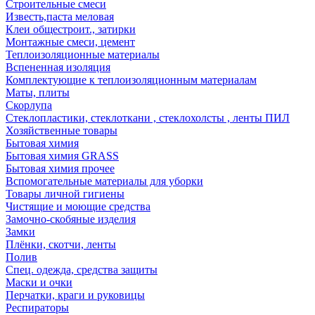
Строительные смеси
Известь,паста меловая
Клеи общестроит., затирки
Монтажные смеси, цемент
Теплоизоляционные материалы
Вспененная изоляция
Комплектующие к теплоизоляционным материалам
Маты, плиты
Скорлупа
Стеклопластики, стеклоткани , стеклохолсты , ленты ПИЛ
Хозяйственные товары
Бытовая химия
Бытовая химия GRASS
Бытовая химия прочее
Вспомогательные материалы для уборки
Товары личной гигиены
Чистящие и моющие средства
Замочно-скобяные изделия
Замки
Плёнки, скотчи, ленты
Полив
Спец. одежда, средства защиты
Маски и очки
Перчатки, краги и руковицы
Респираторы