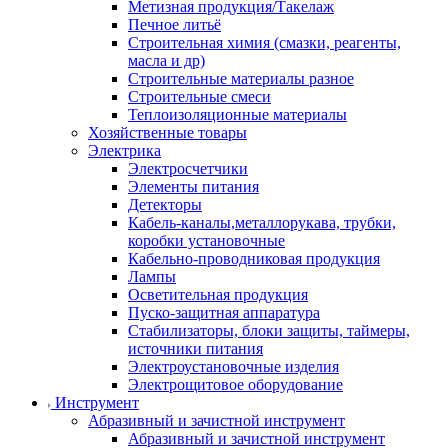
Метизная продукция/Такелаж
Печное литьё
Строительная химия (смазки, реагенты,
масла и др)
Строительные материалы разное
Строительные смеси
Теплоизоляционные материалы
Хозяйственные товары
Электрика
Электросчетчики
Элементы питания
Детекторы
Кабель-каналы,металлорукава, трубки,
коробки установочные
Кабельно-проводниковая продукция
Лампы
Осветительная продукция
Пуско-защитная аппаратура
Стабилизаторы, блоки защиты, таймеры,
источники питания
Электроустановочные изделия
Электрощитовое оборудование
Инструмент
Абразивный и зачистной инструмент
Абразивный и зачистной инструмент