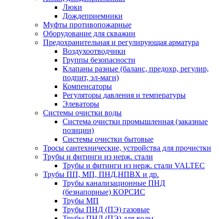
Люки
Дождеприемники
Муфты противопожарные
Оборудование для скважин
Предохранительная и регулирующая арматура
Воздухоотводчики
Группы безопасности
Клапаны разные (баланс, предохр, регулир,
подпит, эл-магн)
Компенсаторы
Регуляторы давления и температуры
Элеваторы
Системы очистки воды
Система очистки промышленная (заказные
позиции)
Системы очистки бытовые
Тросы сантехнические, устройства для прочистки
Трубы и фитинги из нерж. стали
Трубы и фитинги из нерж. стали VALTEC
Трубы ПП, МП, ПНД,НПВХ и др.
Трубы канализационные ПНД
(безнапорные) КОРСИС
Трубы МП
Трубы ПНД (ПЭ) газовые
Трубы ПНД (ПЭ) для воды