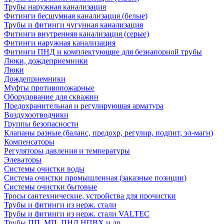
Трубы наружная канализация
Фитинги бесшумная канализация (белые)
Трубы и фитинги чугунная канализация
Фитинги внутренняя канализация (серые)
Фитинги наружная канализация
Фитинги ПНД и комплектующие для безнапорной трубы
Люки, дождеприемники
Люки
Дождеприемники
Муфты противопожарные
Оборудование для скважин
Предохранительная и регулирующая арматура
Воздухоотводчики
Группы безопасности
Клапаны разные (баланс, предохр, регулир, подпит, эл-магн)
Компенсаторы
Регуляторы давления и температуры
Элеваторы
Системы очистки воды
Система очистки промышленная (заказные позиции)
Системы очистки бытовые
Тросы сантехнические, устройства для прочистки
Трубы и фитинги из нерж. стали
Трубы и фитинги из нерж. стали VALTEC
Трубы ПП, МП, ПНД,НПВХ и др.