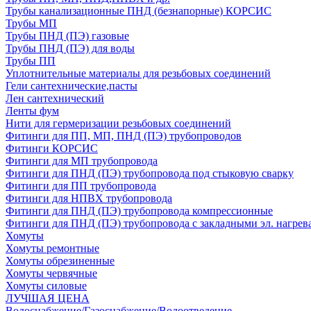
Трубы канализационные ПНД (безнапорные) КОРСИС
Трубы МП
Трубы ПНД (ПЭ) газовые
Трубы ПНД (ПЭ) для воды
Трубы ПП
Уплотнительные материалы для резьбовых соединений
Гели сантехнические,пасты
Лен сантехнический
Ленты фум
Нити для гермеризации резьбовых соединений
Фитинги для ПП, МП, ПНД (ПЭ) трубопроводов
Фитинги КОРСИС
Фитинги для МП трубопровода
Фитинги для ПНД (ПЭ) трубопровода под стыковую сварку
Фитинги для ПП трубопровода
Фитинги для НПВХ трубопровода
Фитинги для ПНД (ПЭ) трубопровода компрессионные
Фитинги для ПНД (ПЭ) трубопровода с закладными эл. нагрев
Хомуты
Хомуты ремонтные
Хомуты обрезиненные
Хомуты червячные
Хомуты силовые
ЛУЧШАЯ ЦЕНА
Водоснабжение/Газоснабжение/Водоотведение