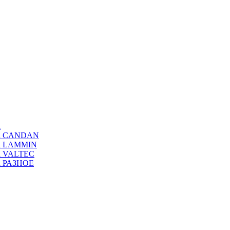
а
ода CANDAN
да LAMMIN
да VALTEC
да РАЗНОЕ