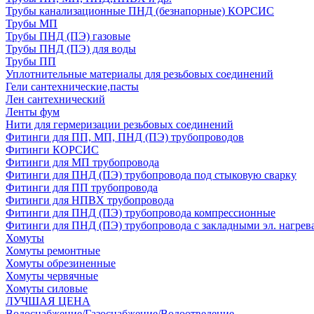
Трубы канализационные ПНД (безнапорные) КОРСИС
Трубы МП
Трубы ПНД (ПЭ) газовые
Трубы ПНД (ПЭ) для воды
Трубы ПП
Уплотнительные материалы для резьбовых соединений
Гели сантехнические,пасты
Лен сантехнический
Ленты фум
Нити для гермеризации резьбовых соединений
Фитинги для ПП, МП, ПНД (ПЭ) трубопроводов
Фитинги КОРСИС
Фитинги для МП трубопровода
Фитинги для ПНД (ПЭ) трубопровода под стыковую сварку
Фитинги для ПП трубопровода
Фитинги для НПВХ трубопровода
Фитинги для ПНД (ПЭ) трубопровода компрессионные
Фитинги для ПНД (ПЭ) трубопровода с закладными эл. нагрев
Хомуты
Хомуты ремонтные
Хомуты обрезиненные
Хомуты червячные
Хомуты силовые
ЛУЧШАЯ ЦЕНА
Водоснабжение/Газоснабжение/Водоотведение