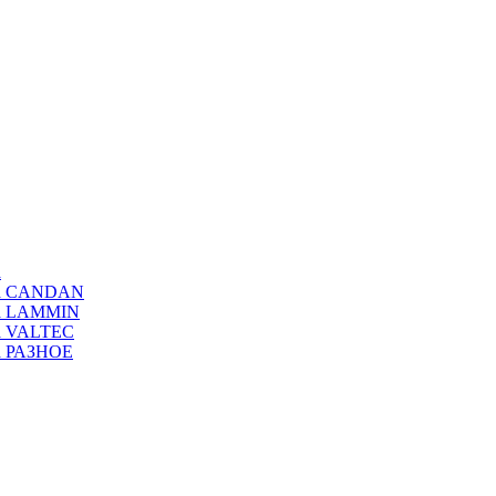
а
ода CANDAN
да LAMMIN
да VALTEC
да РАЗНОЕ