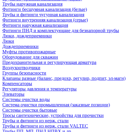
Трубы наружная канализация
Фитинги бесшумная канализация (белые)
Трубы и фитинги чугунная канализация
Фитинги внутренняя канализация (серые)
Фитинги наружная канализация
Фитинги ПНД и комплектующие для безнапорной трубы
Люки, дождеприемники
Люки
Дождеприемники
Муфты противопожарные
Оборудование для скважин
Предохранительная и регулирующая арматура
Воздухоотводчики
Группы безопасности
Клапаны разные (баланс, предохр, регулир, подпит, эл-магн)
Компенсаторы
Регуляторы давления и температуры
Элеваторы
Системы очистки воды
Система очистки промышленная (заказные позиции)
Системы очистки бытовые
Тросы сантехнические, устройства для прочистки
Трубы и фитинги из нерж. стали
Трубы и фитинги из нерж. стали VALTEC
Трубы ПП, МП, ПНД,НПВХ и др.