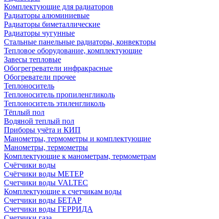
Комплектующие для радиаторов
Радиаторы алюминиевые
Радиаторы биметаллические
Радиаторы чугунные
Стальные панельные радиаторы, конвекторы
Тепловое оборудование, комплектующие
Завесы тепловые
Обогрегреватели инфракрасные
Обогреватели прочее
Теплоноситель
Теплоноситель пропиленгликоль
Теплоноситель этиленгликоль
Тёплый пол
Водяной теплый пол
Приборы учёта и КИП
Манометры, термометры и комплектующие
Манометры, термометры
Комплектующие к манометрам, термометрам
Счётчики воды
Счётчики воды МЕТЕР
Счетчики воды VALTEC
Комплектующие к счетчикам воды
Счетчики воды БЕТАР
Счетчики воды ГЕРРИДА
Счетчики газа