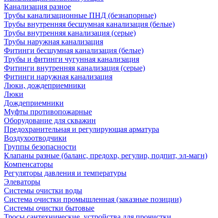
Канализация разное
Трубы канализационные ПНД (безнапорные)
Трубы внутренняя бесшумная канализация (белые)
Трубы внутренняя канализация (серые)
Трубы наружная канализация
Фитинги бесшумная канализация (белые)
Трубы и фитинги чугунная канализация
Фитинги внутренняя канализация (серые)
Фитинги наружная канализация
Люки, дождеприемники
Люки
Дождеприемники
Муфты противопожарные
Оборудование для скважин
Предохранительная и регулирующая арматура
Воздухоотводчики
Группы безопасности
Клапаны разные (баланс, предохр, регулир, подпит, эл-магн)
Компенсаторы
Регуляторы давления и температуры
Элеваторы
Системы очистки воды
Система очистки промышленная (заказные позиции)
Системы очистки бытовые
Тросы сантехнические, устройства для прочистки