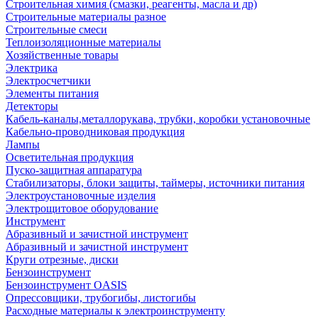
Строительная химия (смазки, реагенты, масла и др)
Строительные материалы разное
Строительные смеси
Теплоизоляционные материалы
Хозяйственные товары
Электрика
Электросчетчики
Элементы питания
Детекторы
Кабель-каналы,металлорукава, трубки, коробки установочные
Кабельно-проводниковая продукция
Лампы
Осветительная продукция
Пуско-защитная аппаратура
Стабилизаторы, блоки защиты, таймеры, источники питания
Электроустановочные изделия
Электрощитовое оборудование
Инструмент
Абразивный и зачистной инструмент
Абразивный и зачистной инструмент
Круги отрезные, диски
Бензоинструмент
Бензоинструмент OASIS
Опрессовщики, трубогибы, листогибы
Расходные материалы к электроинструменту