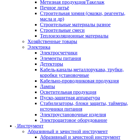
Метизная продукция/Такелаж
Печное литьё
Строительная химия (смазки, реагенты,
масла и др)
Строительные материалы разное
Строительные смеси
Теплоизоляционные материалы
Хозяйственные товары
Электрика
Электросчетчики
Элементы питания
Детекторы
Кабель-каналы,металлорукава, трубки,
коробки установочные
Кабельно-проводниковая продукция
Лампы
Осветительная продукция
Пуско-защитная аппаратура
Стабилизаторы, блоки защиты, таймеры,
источники питания
Электроустановочные изделия
Электрощитовое оборудование
Инструмент
Абразивный и зачистной инструмент
Абразивный и зачистной инструмент