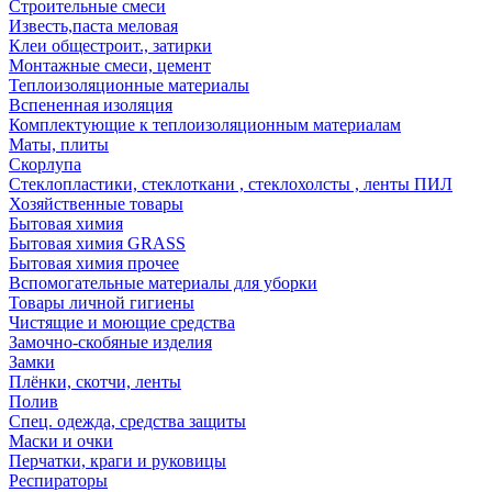
Строительные смеси
Известь,паста меловая
Клеи общестроит., затирки
Монтажные смеси, цемент
Теплоизоляционные материалы
Вспененная изоляция
Комплектующие к теплоизоляционным материалам
Маты, плиты
Скорлупа
Стеклопластики, стеклоткани , стеклохолсты , ленты ПИЛ
Хозяйственные товары
Бытовая химия
Бытовая химия GRASS
Бытовая химия прочее
Вспомогательные материалы для уборки
Товары личной гигиены
Чистящие и моющие средства
Замочно-скобяные изделия
Замки
Плёнки, скотчи, ленты
Полив
Спец. одежда, средства защиты
Маски и очки
Перчатки, краги и руковицы
Респираторы