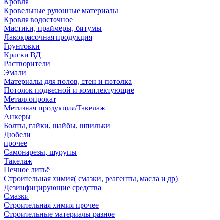
Кровля
Кровельные рулонные материалы
Кровля водосточное
Мастики, праймеры, битумы
Лакокрасочная продукция
Грунтовки
Краски ВД
Растворители
Эмали
Материалы для полов, стен и потолка
Потолок подвесной и комплектующие
Металлопрокат
Метизная продукция/Такелаж
Анкеры
Болты, гайки, шайбы, шпильки
Дюбели
прочее
Самонарезы, шурупы
Такелаж
Печное литьё
Строительная химия( смазки, реагенты, масла и др)
Дезинфицирующие средства
Смазки
Строительная химия прочее
Строительные материалы разное