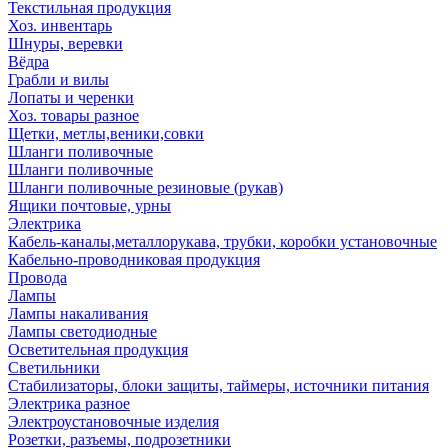
Текстильная продукция
Хоз. инвентарь
Шнуры, веревки
Вёдра
Грабли и вилы
Лопаты и черенки
Хоз. товары разное
Щетки, метлы,веники,совки
Шланги поливочные
Шланги поливочные
Шланги поливочные резиновые (рукав)
Ящики почтовые, урны
Электрика
Кабель-каналы,металлорукава, трубки, коробки установочные
Кабельно-проводниковая продукция
Провода
Лампы
Лампы накаливания
Лампы светодиодные
Осветительная продукция
Светильники
Стабилизаторы, блоки защиты, таймеры, источники питания
Электрика разное
Электроустановочные изделия
Розетки, разъемы, подрозетники