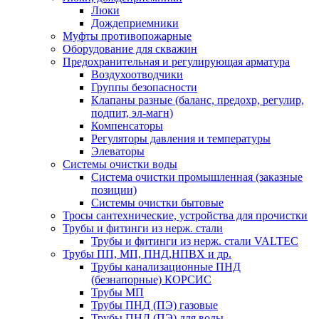
Люки
Дождеприемники
Муфты противопожарные
Оборудование для скважин
Предохранительная и регулирующая арматура
Воздухоотводчики
Группы безопасности
Клапаны разные (баланс, предохр, регулир,
подпит, эл-магн)
Компенсаторы
Регуляторы давления и температуры
Элеваторы
Системы очистки воды
Система очистки промышленная (заказные
позиции)
Системы очистки бытовые
Тросы сантехнические, устройства для прочистки
Трубы и фитинги из нерж. стали
Трубы и фитинги из нерж. стали VALTEC
Трубы ПП, МП, ПНД,НПВХ и др.
Трубы канализационные ПНД
(безнапорные) КОРСИС
Трубы МП
Трубы ПНД (ПЭ) газовые
Трубы ПНД (ПЭ) для воды