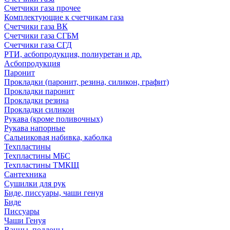
Счетчики газа прочее
Комплектующие к счетчикам газа
Счетчики газа ВК
Счетчики газа СГБМ
Счетчики газа СГД
РТИ, асбопродукция, полиуретан и др.
Асбопродукция
Паронит
Прокладки (паронит, резина, силикон, графит)
Прокладки паронит
Прокладки резина
Прокладки силикон
Рукава (кроме поливочных)
Рукава напорные
Сальниковая набивка, каболка
Техпластины
Техпластины МБС
Техпластины ТМКЩ
Сантехника
Сушилки для рук
Биде, писсуары, чаши генуя
Биде
Писсуары
Чаши Генуя
Ванны, поддоны