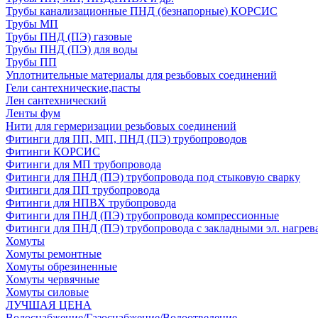
Трубы канализационные ПНД (безнапорные) КОРСИС
Трубы МП
Трубы ПНД (ПЭ) газовые
Трубы ПНД (ПЭ) для воды
Трубы ПП
Уплотнительные материалы для резьбовых соединений
Гели сантехнические,пасты
Лен сантехнический
Ленты фум
Нити для гермеризации резьбовых соединений
Фитинги для ПП, МП, ПНД (ПЭ) трубопроводов
Фитинги КОРСИС
Фитинги для МП трубопровода
Фитинги для ПНД (ПЭ) трубопровода под стыковую сварку
Фитинги для ПП трубопровода
Фитинги для НПВХ трубопровода
Фитинги для ПНД (ПЭ) трубопровода компрессионные
Фитинги для ПНД (ПЭ) трубопровода с закладными эл. нагрев
Хомуты
Хомуты ремонтные
Хомуты обрезиненные
Хомуты червячные
Хомуты силовые
ЛУЧШАЯ ЦЕНА
Водоснабжение/Газоснабжение/Водоотведение