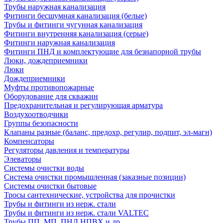
Трубы наружная канализация
Фитинги бесшумная канализация (белые)
Трубы и фитинги чугунная канализация
Фитинги внутренняя канализация (серые)
Фитинги наружная канализация
Фитинги ПНД и комплектующие для безнапорной трубы
Люки, дождеприемники
Люки
Дождеприемники
Муфты противопожарные
Оборудование для скважин
Предохранительная и регулирующая арматура
Воздухоотводчики
Группы безопасности
Клапаны разные (баланс, предохр, регулир, подпит, эл-магн)
Компенсаторы
Регуляторы давления и температуры
Элеваторы
Системы очистки воды
Система очистки промышленная (заказные позиции)
Системы очистки бытовые
Тросы сантехнические, устройства для прочистки
Трубы и фитинги из нерж. стали
Трубы и фитинги из нерж. стали VALTEC
Трубы ПП, МП, ПНД,НПВХ и др.