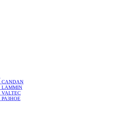
а
ода CANDAN
да LAMMIN
да VALTEC
да РАЗНОЕ