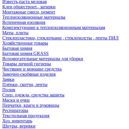
Известь,паста меловая
Клеи общестроит., затирки
Монтажные смеси, цемент
Теплоизоляционные материалы
Вспененная изоляция
Комплектующие к теплоизоляционным материалам
Маты, плиты
Стеклопластики, стеклоткани , стеклохолсты , ленты ПИЛ
Хозяйственные товары
Бытовая химия
Бытовая химия GRASS
Вспомогательные материалы для уборки
Товары личной гигиены
Чистящие и моющие средства
Замочно-скобяные изделия
Замки
Плёнки, скотчи, ленты
Полив
Спец. одежда, средства защиты
Маски и очки
Перчатки, краги и руковицы
Респираторы
Текстильная продукция
Хоз. инвентарь
Шнуры, веревки