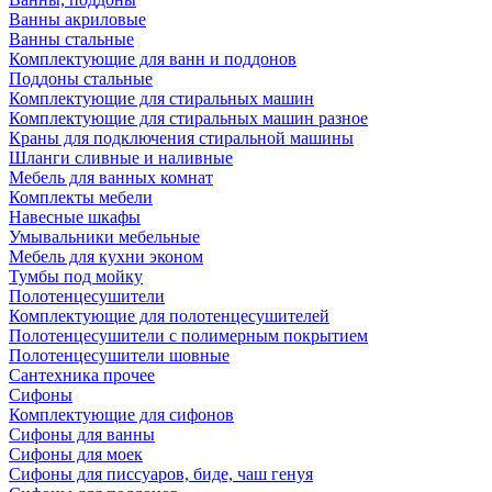
Ванны акриловые
Ванны стальные
Комплектующие для ванн и поддонов
Поддоны стальные
Комплектующие для стиральных машин
Комплектующие для стиральных машин разное
Краны для подключения стиральной машины
Шланги сливные и наливные
Мебель для ванных комнат
Комплекты мебели
Навесные шкафы
Умывальники мебельные
Мебель для кухни эконом
Тумбы под мойку
Полотенцесушители
Комплектующие для полотенцесушителей
Полотенцесушители с полимерным покрытием
Полотенцесушители шовные
Сантехника прочее
Сифоны
Комплектующие для сифонов
Сифоны для ванны
Сифоны для моек
Сифоны для писсуаров, биде, чаш генуя