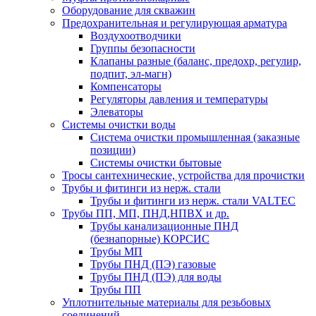
Оборудование для скважин
Предохранительная и регулирующая арматура
Воздухоотводчики
Группы безопасности
Клапаны разные (баланс, предохр, регулир,
подпит, эл-магн)
Компенсаторы
Регуляторы давления и температуры
Элеваторы
Системы очистки воды
Система очистки промышленная (заказные
позиции)
Системы очистки бытовые
Тросы сантехнические, устройства для прочистки
Трубы и фитинги из нерж. стали
Трубы и фитинги из нерж. стали VALTEC
Трубы ПП, МП, ПНД,НПВХ и др.
Трубы канализационные ПНД
(безнапорные) КОРСИС
Трубы МП
Трубы ПНД (ПЭ) газовые
Трубы ПНД (ПЭ) для воды
Трубы ПП
Уплотнительные материалы для резьбовых
соединений