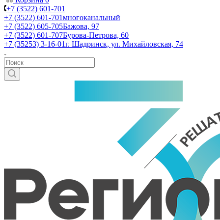
+7 (3522) 601-701
+7 (3522) 601-701
многоканальный
+7 (3522) 605-705
Бажова, 97
+7 (3522) 601-707
Бурова-Петрова, 60
+7 (35253) 3-16-01
г. Шадринск, ул. Михайловская, 74