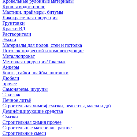
Кровельные рулонные материалы
Кровля водосточное
Мастики, праймеры, битумы
Лакокрасочная продукция
Грунтовки
Краски ВД
Растворители
Эмали
Материалы для полов, стен и потолка
Потолок подвесной и комплектующие
Металлопрокат
Метизная продукция/Такелаж
Анкеры
Болты, гайки, шайбы, шпильки
Дюбели
прочее
Самонарезы, шурупы
Такелаж
Печное литьё
Строительная химия( смазки, реагенты, масла и др)
Дезинфицирующие средства
Смазки
Строительная химия прочее
Строительные материалы разное
Строительные смеси