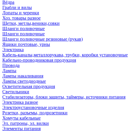
Вёдра
Грабли и вилы
Лопаты и черенки
Хоз. товары разное
Щетки, метлы,веники,совки
Шланги поливочные
Шланги поливочные
Шланги поливочные резиновые (рукав)
Ящики почтовые, урны
Электрика
Кабель-каналы,металлорукава, трубки, коробки установочные
Кабельно-проводниковая продукция
Провода
Лампы
Лампы накаливания
Лампы светодиодные
Осветительная продукция
Светильники
Стабилизаторы, блоки защиты, таймеры, источники питания
Электрика разное
Электроустановочные изделия
Розетки, разъемы, подрозетники
Хомуты кабельные
Эл. патроны, эл. вилки
Элементы питания