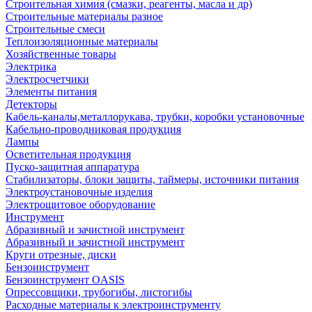
Строительная химия (смазки, реагенты, масла и др)
Строительные материалы разное
Строительные смеси
Теплоизоляционные материалы
Хозяйственные товары
Электрика
Электросчетчики
Элементы питания
Детекторы
Кабель-каналы,металлорукава, трубки, коробки установочные
Кабельно-проводниковая продукция
Лампы
Осветительная продукция
Пуско-защитная аппаратура
Стабилизаторы, блоки защиты, таймеры, источники питания
Электроустановочные изделия
Электрощитовое оборудование
Инструмент
Абразивный и зачистной инструмент
Абразивный и зачистной инструмент
Круги отрезные, диски
Бензоинструмент
Бензоинструмент OASIS
Опрессовщики, трубогибы, листогибы
Расходные материалы к электроинструменту