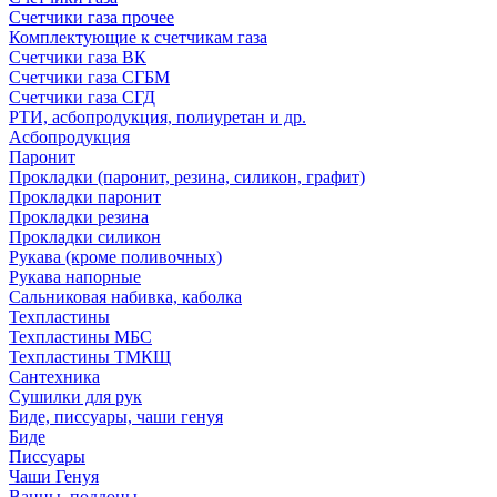
Счетчики газа прочее
Комплектующие к счетчикам газа
Счетчики газа ВК
Счетчики газа СГБМ
Счетчики газа СГД
РТИ, асбопродукция, полиуретан и др.
Асбопродукция
Паронит
Прокладки (паронит, резина, силикон, графит)
Прокладки паронит
Прокладки резина
Прокладки силикон
Рукава (кроме поливочных)
Рукава напорные
Сальниковая набивка, каболка
Техпластины
Техпластины МБС
Техпластины ТМКЩ
Сантехника
Сушилки для рук
Биде, писсуары, чаши генуя
Биде
Писсуары
Чаши Генуя
Ванны, поддоны