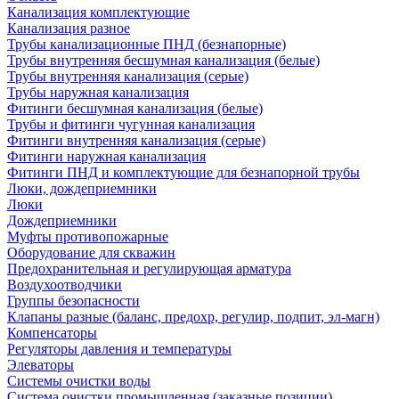
Канализация комплектующие
Канализация разное
Трубы канализационные ПНД (безнапорные)
Трубы внутренняя бесшумная канализация (белые)
Трубы внутренняя канализация (серые)
Трубы наружная канализация
Фитинги бесшумная канализация (белые)
Трубы и фитинги чугунная канализация
Фитинги внутренняя канализация (серые)
Фитинги наружная канализация
Фитинги ПНД и комплектующие для безнапорной трубы
Люки, дождеприемники
Люки
Дождеприемники
Муфты противопожарные
Оборудование для скважин
Предохранительная и регулирующая арматура
Воздухоотводчики
Группы безопасности
Клапаны разные (баланс, предохр, регулир, подпит, эл-магн)
Компенсаторы
Регуляторы давления и температуры
Элеваторы
Системы очистки воды
Система очистки промышленная (заказные позиции)