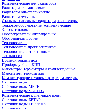
Комплектующие для радиаторов
Радиаторы алюминиевые
Радиаторы биметаллические
Радиаторы чугунные
Стальные панельные радиаторы, конвекторы
Тепловое оборудование, комплектующие
Завесы тепловые
Обогрегреватели инфракрасные
Обогреватели прочее
Теплоноситель
Теплоноситель пропиленгликоль
Теплоноситель этиленгликоль
Тёплый пол
Водяной теплый пол
Приборы учёта и КИП
Манометры, термометры и комплектующие
Манометры, термометры
Комплектующие к манометрам, термометрам
Счётчики воды
Счётчики воды МЕТЕР
Счетчики воды VALTEC
Комплектующие к счетчикам воды
Счетчики воды БЕТАР
Счетчики воды ГЕРРИДА
Счетчики газа