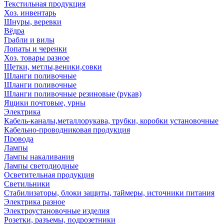
Текстильная продукция
Хоз. инвентарь
Шнуры, веревки
Вёдра
Грабли и вилы
Лопаты и черенки
Хоз. товары разное
Щетки, метлы,веники,совки
Шланги поливочные
Шланги поливочные
Шланги поливочные резиновые (рукав)
Ящики почтовые, урны
Электрика
Кабель-каналы,металлорукава, трубки, коробки установочные
Кабельно-проводниковая продукция
Провода
Лампы
Лампы накаливания
Лампы светодиодные
Осветительная продукция
Светильники
Стабилизаторы, блоки защиты, таймеры, источники питания
Электрика разное
Электроустановочные изделия
Розетки, разъемы, подрозетники