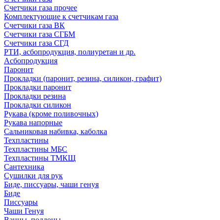
Счетчики газа прочее
Комплектующие к счетчикам газа
Счетчики газа ВК
Счетчики газа СГБМ
Счетчики газа СГД
РТИ, асбопродукция, полиуретан и др.
Асбопродукция
Паронит
Прокладки (паронит, резина, силикон, графит)
Прокладки паронит
Прокладки резина
Прокладки силикон
Рукава (кроме поливочных)
Рукава напорные
Сальниковая набивка, каболка
Техпластины
Техпластины МБС
Техпластины ТМКЩ
Сантехника
Сушилки для рук
Биде, писсуары, чаши генуя
Биде
Писсуары
Чаши Генуя
Ванны, поддоны