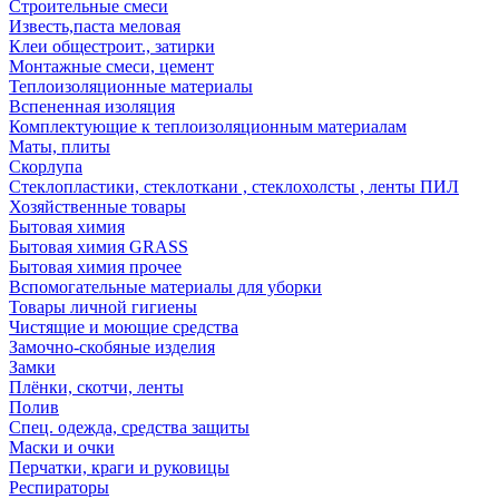
Строительные смеси
Известь,паста меловая
Клеи общестроит., затирки
Монтажные смеси, цемент
Теплоизоляционные материалы
Вспененная изоляция
Комплектующие к теплоизоляционным материалам
Маты, плиты
Скорлупа
Стеклопластики, стеклоткани , стеклохолсты , ленты ПИЛ
Хозяйственные товары
Бытовая химия
Бытовая химия GRASS
Бытовая химия прочее
Вспомогательные материалы для уборки
Товары личной гигиены
Чистящие и моющие средства
Замочно-скобяные изделия
Замки
Плёнки, скотчи, ленты
Полив
Спец. одежда, средства защиты
Маски и очки
Перчатки, краги и руковицы
Респираторы