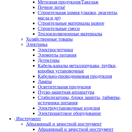
Метизная продукция/Такелаж
Печное литьё
Строительная химия (смазки, реагенты,
масла и др)
Строительные материалы разное
Строительные смеси
Теплоизоляционные материалы
Хозяйственные товары
Электрика
Электросчетчики
Элементы питания
Детекторы
Кабель-каналы,металлорукава, трубки,
коробки установочные
Кабельно-проводниковая продукция
Лампы
Осветительная продукция
Пуско-защитная аппаратура
Стабилизаторы, блоки защиты, таймеры,
источники питания
Электроустановочные изделия
Электрощитовое оборудование
Инструмент
Абразивный и зачистной инструмент
Абразивный и зачистной инструмент