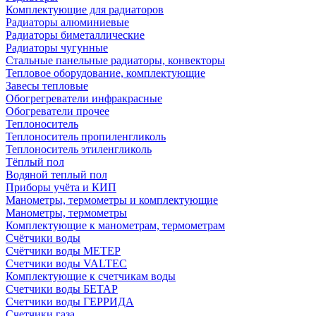
Комплектующие для радиаторов
Радиаторы алюминиевые
Радиаторы биметаллические
Радиаторы чугунные
Стальные панельные радиаторы, конвекторы
Тепловое оборудование, комплектующие
Завесы тепловые
Обогрегреватели инфракрасные
Обогреватели прочее
Теплоноситель
Теплоноситель пропиленгликоль
Теплоноситель этиленгликоль
Тёплый пол
Водяной теплый пол
Приборы учёта и КИП
Манометры, термометры и комплектующие
Манометры, термометры
Комплектующие к манометрам, термометрам
Счётчики воды
Счётчики воды МЕТЕР
Счетчики воды VALTEC
Комплектующие к счетчикам воды
Счетчики воды БЕТАР
Счетчики воды ГЕРРИДА
Счетчики газа