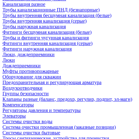
Канализация разное
Трубы канализационные ПНД (безнапорные)
Трубы внутренняя бесшумная канализация (белые)
Трубы внутренняя канализация (серые)
Трубы наружная канализация
Фитинги бесшумная канализация (белые)
Трубы и фитинги чугунная канализация
Фитинги внутренняя канализация (серые)
Фитинги наружная канализация
Люки, дождеприемники
Люки
Дождеприемники
Муфты противопожарные
Оборудование для скважин
Предохранительная и регулирующая арматура
Воздухоотводчики
Группы безопасности
Клапаны разные (баланс, предохр, регулир, подпит, эл-магн)
Компенсаторы
Регуляторы давления и температуры
Элеваторы
Системы очистки воды
Система очистки промышленная (заказные позиции)
Системы очистки бытовые
Тросы сантехнические, устройства для прочистки