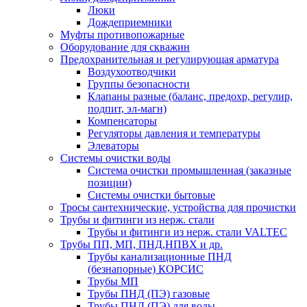
Люки
Дождеприемники
Муфты противопожарные
Оборудование для скважин
Предохранительная и регулирующая арматура
Воздухоотводчики
Группы безопасности
Клапаны разные (баланс, предохр, регулир,
подпит, эл-магн)
Компенсаторы
Регуляторы давления и температуры
Элеваторы
Системы очистки воды
Система очистки промышленная (заказные
позиции)
Системы очистки бытовые
Тросы сантехнические, устройства для прочистки
Трубы и фитинги из нерж. стали
Трубы и фитинги из нерж. стали VALTEC
Трубы ПП, МП, ПНД,НПВХ и др.
Трубы канализационные ПНД
(безнапорные) КОРСИС
Трубы МП
Трубы ПНД (ПЭ) газовые
Трубы ПНД (ПЭ) для воды