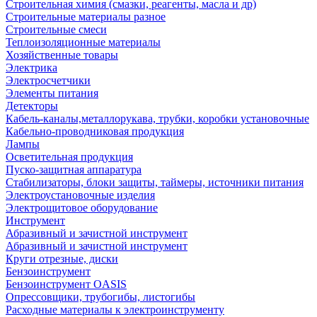
Строительная химия (смазки, реагенты, масла и др)
Строительные материалы разное
Строительные смеси
Теплоизоляционные материалы
Хозяйственные товары
Электрика
Электросчетчики
Элементы питания
Детекторы
Кабель-каналы,металлорукава, трубки, коробки установочные
Кабельно-проводниковая продукция
Лампы
Осветительная продукция
Пуско-защитная аппаратура
Стабилизаторы, блоки защиты, таймеры, источники питания
Электроустановочные изделия
Электрощитовое оборудование
Инструмент
Абразивный и зачистной инструмент
Абразивный и зачистной инструмент
Круги отрезные, диски
Бензоинструмент
Бензоинструмент OASIS
Опрессовщики, трубогибы, листогибы
Расходные материалы к электроинструменту