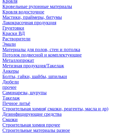
Кровля
Кровельные рулонные материалы
Кровля водосточное
Мастики, праймеры, битумы
Лакокрасочная продукция
Грунтовки
Краски ВД
Растворители
Эмали
Материалы для полов, стен и потолка
Потолок подвесной и комплектующие
Металлопрокат
Метизная продукция/Такелаж
Анкеры
Болты, гайки, шайбы, шпильки
Дюбели
прочее
Самонарезы, шурупы
Такелаж
Печное литьё
Строительная химия( смазки, реагенты, масла и др)
Дезинфицирующие средства
Смазки
Строительная химия прочее
Строительные материалы разное